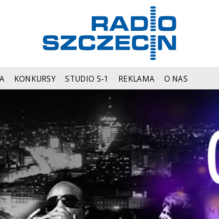
A
KONKURSY
STUDIO S-1
REKLAMA
O NAS