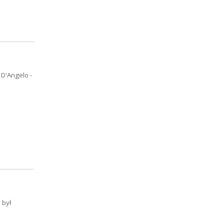
 D'Angelo -
 był