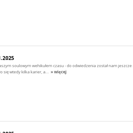
1.2025
szym soulowym wehikułem czasu - do odwiedzenia został nam jeszcze 
ło się wtedy kilka karier, a…
» więcej