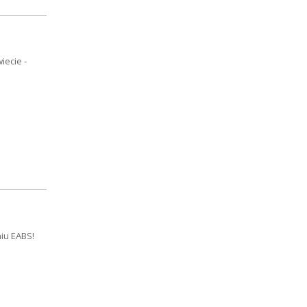
ecie -
niu EABS!