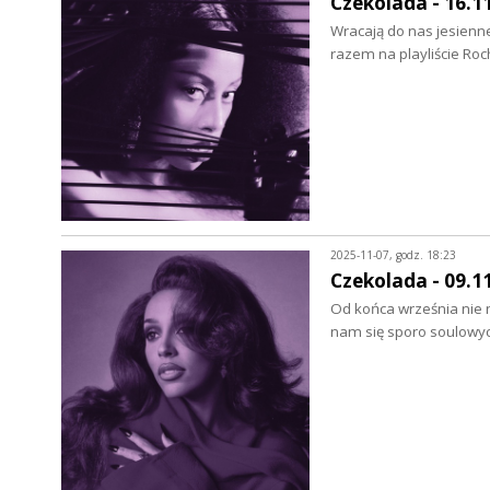
Czekolada - 16.1
Wracają do nas jesienn
razem na playliście Roc
2025-11-07, godz. 18:23
Czekolada - 09.1
Od końca września nie 
nam się sporo soulowyc