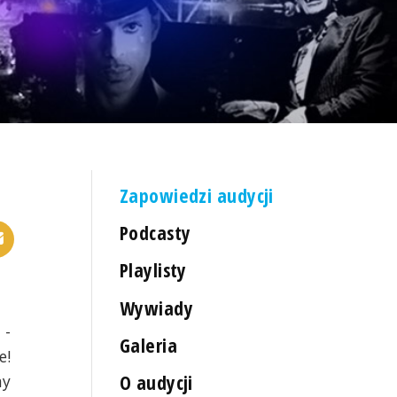
Zapowiedzi audycji
Podcasty
Playlisty
Wywiady
 -
Galeria
e!
O audycji
my