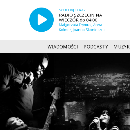
SŁUCHAJ TERAZ
RADIO SZCZECIN NA
WIECZÓR do 04:00
Małgorzata Frymus, Anna
Kolmer, Joanna Skonieczna
WIADOMOŚCI
PODCASTY
MUZYK