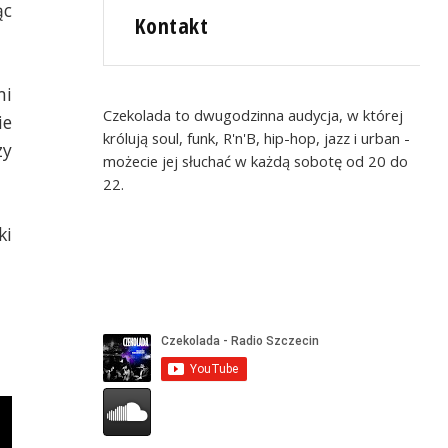
ąc
Kontakt
mi
Czekolada to dwugodzinna audycja, w której
ie
królują soul, funk, R'n'B, hip-hop, jazz i urban -
zy
możecie jej słuchać w każdą sobotę od 20 do
22.
i