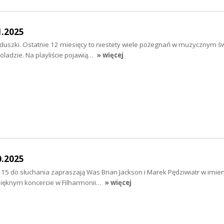
1.2025
uszki. Ostatnie 12 miesięcy to niestety wiele pożegnań w muzycznym świ
ladzie. Na playliście pojawią…
» więcej
0.2025
o 15 do słuchania zapraszają Was Brian Jackson i Marek Pędziwiatr w imie
ięknym koncercie w Filharmonii…
» więcej