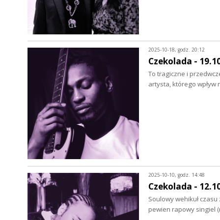
2025-10-18, godz. 20:12
Czekolada - 19.1
To tragiczne i przedwcz
artysta, którego wpływ
2025-10-10, godz. 14:48
Czekolada - 12.1
Soulowy wehikuł czasu 
pewien rapowy singiel