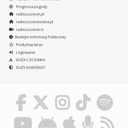
Prognoza pogody
radioszczecin.pl
radioszczecinextra.pl
radioszczecin.tv
Biuletyn Informacji Publicznej
Posłuchaj teraz
Logowanie
DUŻA CZCIONKA
DUŻY KONTRAST