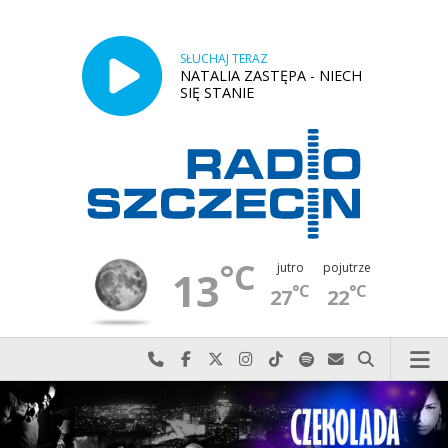
SŁUCHAJ TERAZ
NATALIA ZASTĘPA - NIECH
SIĘ STANIE
°C
jutro
pojutrze
13
°C
°C
27
22
Najlepiej po prostu do nas zadzwoń
Odwiedź nas na Facebook-u
Odwiedź nas na X
Odwiedź nas na Instagram-ie
Odwiedź nas na TikTok-u
Szukaj nas na Spotify
Wyślij do nas w
Szukaj