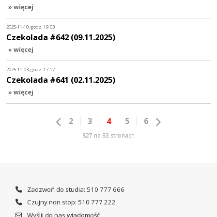
» więcej
2025-11-10, godz. 19:03
Czekolada #642 (09.11.2025)
» więcej
2025-11-03, godz. 17:17
Czekolada #641 (02.11.2025)
» więcej
2
3
4
5
6
827 na 83 stronach
Zadzwoń do studia: 510 777 666
Czujny non stop: 510 777 222
Wyślij do nas wiadomość