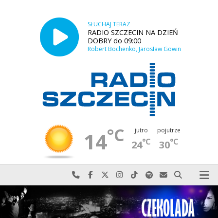
SŁUCHAJ TERAZ
RADIO SZCZECIN NA DZIEŃ
DOBRY do 09:00
Robert Bochenko, Jarosław Gowin
°C
jutro
pojutrze
14
°C
°C
24
30
Najlepiej po prostu do nas zadzwoń
Odwiedź nas na Facebook-u
Odwiedź nas na X
Odwiedź nas na Instagram-ie
Odwiedź nas na TikTok-u
Szukaj nas na Spotify
Wyślij do nas w
Szukaj