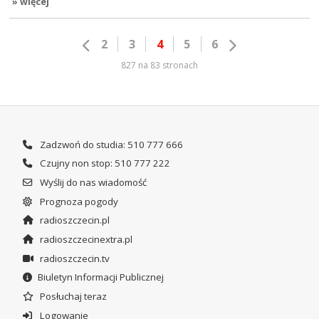
» więcej
2
3
4
5
6
827 na 83 stronach
Zadzwoń do studia: 510 777 666
Czujny non stop: 510 777 222
Wyślij do nas wiadomość
Prognoza pogody
radioszczecin.pl
radioszczecinextra.pl
radioszczecin.tv
Biuletyn Informacji Publicznej
Posłuchaj teraz
Logowanie