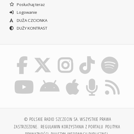
Posłuchaj teraz
Logowanie
DUŻA CZCIONKA
DUŻY KONTRAST
© POLSKIE RADIO SZCZECIN SA. WSZYSTKIE PRAWA
ZASTRZEŻONE.
REGULAMIN KORZYSTANIA Z PORTALU
POLITYKA
PRYWATNOŚCI
BIULETYN INFORMACJI PUBLICZNEJ