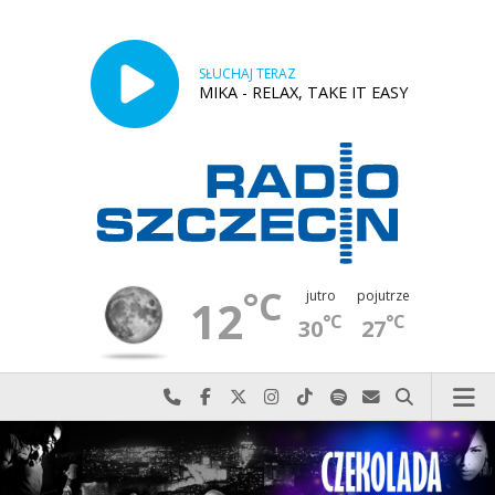
SŁUCHAJ TERAZ
MIKA - RELAX, TAKE IT EASY
°C
jutro
pojutrze
12
°C
°C
30
27
Najlepiej po prostu do nas zadzwoń
Odwiedź nas na Facebook-u
Odwiedź nas na X
Odwiedź nas na Instagram-ie
Odwiedź nas na TikTok-u
Szukaj nas na Spotify
Wyślij do nas w
Szukaj