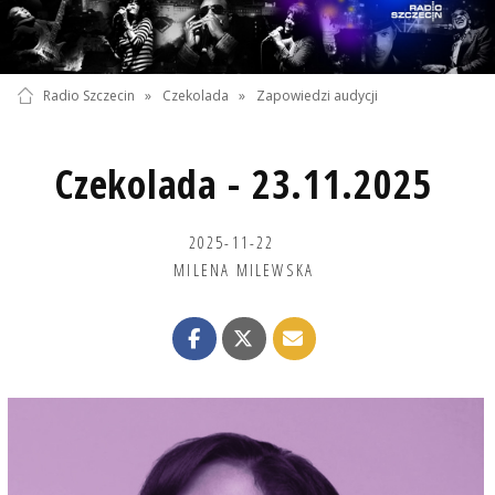
Radio Szczecin
»
Czekolada
»
Zapowiedzi audycji
Czekolada - 23.11.2025
2025-11-22
MILENA MILEWSKA