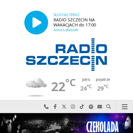
SŁUCHAJ TERAZ
RADIO SZCZECIN NA
WAKACJACH do 17:00
Anna Łukaszek
°C
jutro
pojutrze
22
°C
°C
24
29
Najlepiej po prostu do nas zadzwoń
Odwiedź nas na Facebook-u
Odwiedź nas na X
Odwiedź nas na Instagram-ie
Odwiedź nas na TikTok-u
Szukaj nas na Spotify
Wyślij do nas w
Szukaj