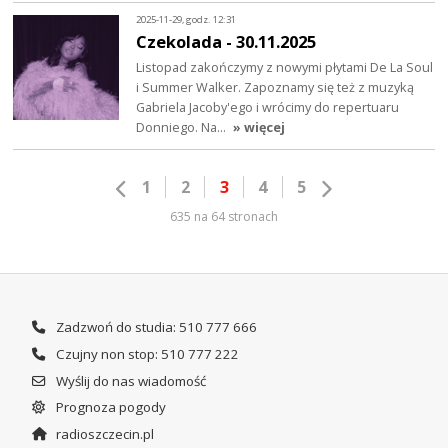
2025-11-29, godz. 12:31
Czekolada - 30.11.2025
Listopad zakończymy z nowymi płytami De La Soul
i Summer Walker. Zapoznamy się też z muzyką
Gabriela Jacoby'ego i wrócimy do repertuaru
Donniego. Na…
» więcej
1
2
3
4
5
635 na 64 stronach
Zadzwoń do studia: 510 777 666
Czujny non stop: 510 777 222
Wyślij do nas wiadomość
Prognoza pogody
radioszczecin.pl