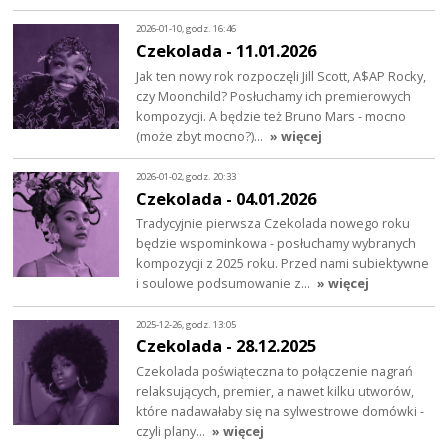
2026-01-10, godz. 16:46
Czekolada - 11.01.2026
Jak ten nowy rok rozpoczęli Jill Scott, A$AP Rocky,
czy Moonchild? Posłuchamy ich premierowych
kompozycji. A będzie też Bruno Mars - mocno
(może zbyt mocno?)…
» więcej
2026-01-02, godz. 20:33
Czekolada - 04.01.2026
Tradycyjnie pierwsza Czekolada nowego roku
będzie wspominkowa - posłuchamy wybranych
kompozycji z 2025 roku. Przed nami subiektywne
i soulowe podsumowanie z…
» więcej
2025-12-26, godz. 13:05
Czekolada - 28.12.2025
Czekolada poświąteczna to połączenie nagrań
relaksujących, premier, a nawet kilku utworów,
które nadawałaby się na sylwestrowe domówki -
czyli plany…
» więcej