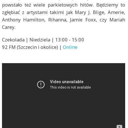
powstało też wiele parkietowych hitów. Będziemy to
zgłębiać z artystami takimi jak Mary J. Blige, Amerie,
Anthony Hamilton, Rihanna, Jamie Foxx, czy Mariah
Carey.
Czekolada | Niedziela | 13:00 - 15:00
92 FM (Szczecin i okolice) |
Online