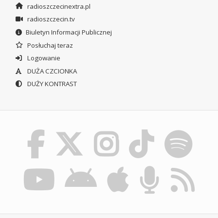
radioszczecinextra.pl
radioszczecin.tv
Biuletyn Informacji Publicznej
Posłuchaj teraz
Logowanie
DUŻA CZCIONKA
DUŻY KONTRAST