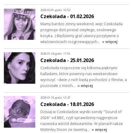
2026-02-01, godz. 10:53
Czekolada - 01.02.2026
Mamy bardzo zimny weekend, więc Czekolada
przyjmuje dziś postać ciepłego, soulowego
kocyka. :) Będziemy grać utwory pozytywne o
właściwościach rozgrzewających…
» więcej
2026-01-24, godz. 17:55
Czekolada - 25.01.2026
Czekolada rozpocznie się kilkoma pięknymi
balladami, które powinny nas weekendowo
wyciszyć - dwie z nich będą pochodzić z filmów, a
pozostałe z moich…
» więcej
2026-01-18, godz. 12:47
Czekolada - 18.01.2026
Dzisiaj w Czekoladzie wyniki sondy "Sound of
2026" od BBC, czyli sprawdzimy najgorętsze
nazwiska wśród debiutantów. W planach także
McKinley Dixon ze świetną…
» więcej