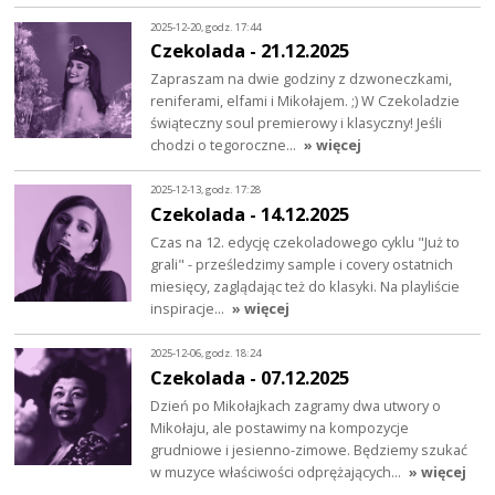
2025-12-20, godz. 17:44
Czekolada - 21.12.2025
Zapraszam na dwie godziny z dzwoneczkami,
reniferami, elfami i Mikołajem. ;) W Czekoladzie
świąteczny soul premierowy i klasyczny! Jeśli
chodzi o tegoroczne…
» więcej
2025-12-13, godz. 17:28
Czekolada - 14.12.2025
Czas na 12. edycję czekoladowego cyklu "Już to
grali" - prześledzimy sample i covery ostatnich
miesięcy, zaglądając też do klasyki. Na playliście
inspiracje…
» więcej
2025-12-06, godz. 18:24
Czekolada - 07.12.2025
Dzień po Mikołajkach zagramy dwa utwory o
Mikołaju, ale postawimy na kompozycje
grudniowe i jesienno-zimowe. Będziemy szukać
w muzyce właściwości odprężających…
» więcej