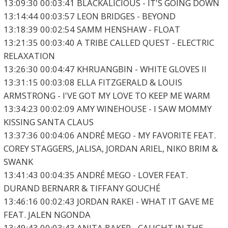
13:09:30 00:03:41 BLACKALICIOUS - IT'S GOING DOWN
13:14:44 00:03:57 LEON BRIDGES - BEYOND
13:18:39 00:02:54 SAMM HENSHAW - FLOAT
13:21:35 00:03:40 A TRIBE CALLED QUEST - ELECTRIC
RELAXATION
13:26:30 00:04:47 KHRUANGBIN - WHITE GLOVES II
13:31:15 00:03:08 ELLA FITZGERALD & LOUIS
ARMSTRONG - I'VE GOT MY LOVE TO KEEP ME WARM
13:34:23 00:02:09 AMY WINEHOUSE - I SAW MOMMY
KISSING SANTA CLAUS
13:37:36 00:04:06 ANDRÉ MEGO - MY FAVORITE FEAT.
COREY STAGGERS, JALISA, JORDAN ARIEL, NIKO BRIM &
SWANK
13:41:43 00:04:35 ANDRÉ MEGO - LOVER FEAT.
DURAND BERNARR & TIFFANY GOUCHÉ
13:46:16 00:02:43 JORDAN RAKEI - WHAT IT GAVE ME
FEAT. JALEN NGONDA
13:49:43 00:03:43 ANITA BAKER - CAUGHT IN THE