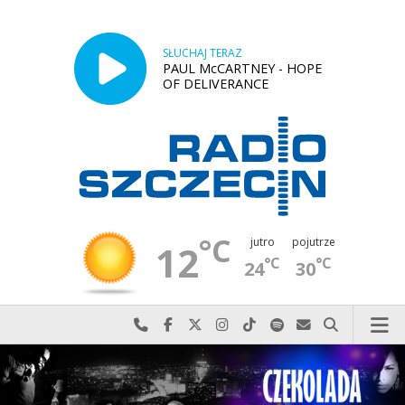
SŁUCHAJ TERAZ
PAUL McCARTNEY - HOPE
OF DELIVERANCE
°C
jutro
pojutrze
12
°C
°C
24
30
Najlepiej po prostu do nas zadzwoń
Odwiedź nas na Facebook-u
Odwiedź nas na X
Odwiedź nas na Instagram-ie
Odwiedź nas na TikTok-u
Szukaj nas na Spotify
Wyślij do nas w
Szukaj