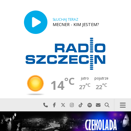
SŁUCHAJ TERAZ
MECNER - KIM JESTEM?
°C
jutro
pojutrze
14
°C
°C
27
22
Najlepiej po prostu do nas zadzwoń
Odwiedź nas na Facebook-u
Odwiedź nas na X
Odwiedź nas na Instagram-ie
Odwiedź nas na TikTok-u
Szukaj nas na Spotify
Wyślij do nas w
Szukaj