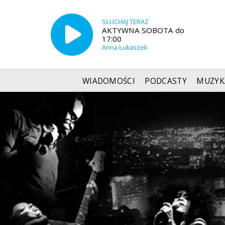
SŁUCHAJ TERAZ
AKTYWNA SOBOTA do
17:00
Anna Łukaszek
WIADOMOŚCI
PODCASTY
MUZYK