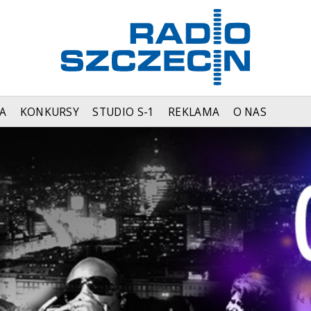
A
KONKURSY
STUDIO S-1
REKLAMA
O NAS