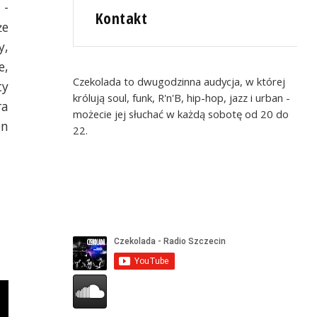
 -
Kontakt
że
y,
e,
Czekolada to dwugodzinna audycja, w której
ty
królują soul, funk, R'n'B, hip-hop, jazz i urban -
ra
możecie jej słuchać w każdą sobotę od 20 do
en
22.