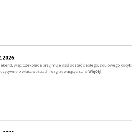
2.2026
end, więc Czekolada przyjmuje dziś postać ciepłego, soulowego kocyka.
pozytywne o właściwościach rozgrzewających…
» więcej