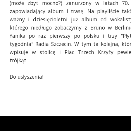
(może zbyt mocno?) zanurzony w latach 70.
zapowiadający album i trasę. Na playliście tak
ważny i dziesięcioletni już album od wokalist
którego niedługo zobaczymy z Bruno w Berlini
Yanika po raz pierwszy po polsku i trzy "Pły
tygodnia" Radia Szczecin. W tym ta kolejna, któ
wpisuje w stolicę i Plac Trzech Krzyży pewi
trójkąt.
Do usłyszenia!