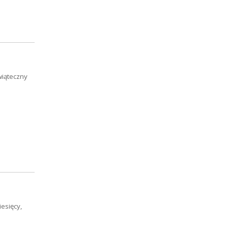
wiąteczny
esięcy,