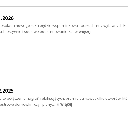
1.2026
Czekolada nowego roku będzie wspominkowa - posłuchamy wybranych ko
 subiektywne i soulowe podsumowanie z…
» więcej
2.2025
to połączenie nagrań relaksujących, premier, a nawet kilku utworów, któ
estrowe domówki - czyli plany…
» więcej