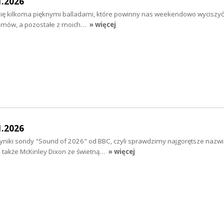
1.2026
ię kilkoma pięknymi balladami, które powinny nas weekendowo wyciszyć 
filmów, a pozostałe z moich…
» więcej
1.2026
wyniki sondy "Sound of 2026" od BBC, czyli sprawdzimy najgorętsze nazw
 także McKinley Dixon ze świetną…
» więcej