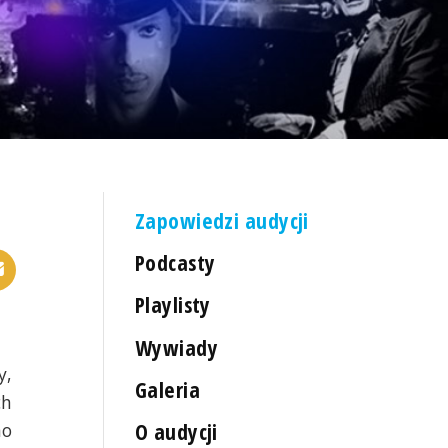
Zapowiedzi audycji
Podcasty
Playlisty
Wywiady
y,
Galeria
ch
O audycji
no