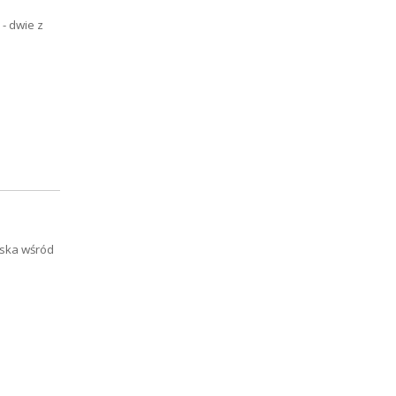
- dwie z
iska wśród