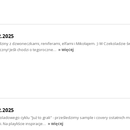
2.2025
iny z dzwoneczkami, reniferami, elfami i Mikołajem. ;) W Czekoladzie ś
czny! Jeśli chodzi o tegoroczne…
» więcej
2.2025
oladowego cyklu "Już to grali" - prześledzimy sample i covery ostatnich mi
i. Na playliście inspiracje…
» więcej