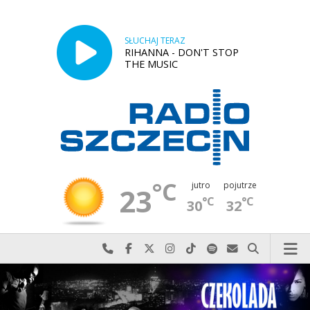
SŁUCHAJ TERAZ
RIHANNA - DON'T STOP
THE MUSIC
°C
jutro
pojutrze
23
°C
°C
30
32
Najlepiej po prostu do nas zadzwoń
Odwiedź nas na Facebook-u
Odwiedź nas na X
Odwiedź nas na Instagram-ie
Odwiedź nas na TikTok-u
Szukaj nas na Spotify
Wyślij do nas w
Szukaj