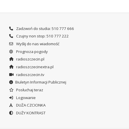
Zadzwoń do studia: 510 777 666
Czujny non stop: 510 777 222
Wyślij do nas wiadomość
Prognoza pogody
radioszczecin.pl
radioszczecinextra.pl
radioszczecin.tv
Biuletyn Informacji Publicznej
Posłuchaj teraz
Logowanie
DUŻA CZCIONKA
DUŻY KONTRAST