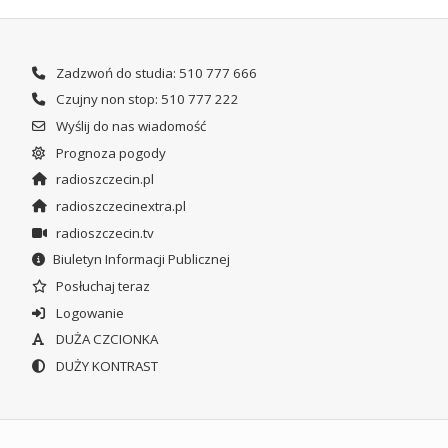
Zadzwoń do studia: 510 777 666
Czujny non stop: 510 777 222
Wyślij do nas wiadomość
Prognoza pogody
radioszczecin.pl
radioszczecinextra.pl
radioszczecin.tv
Biuletyn Informacji Publicznej
Posłuchaj teraz
Logowanie
DUŻA CZCIONKA
DUŻY KONTRAST