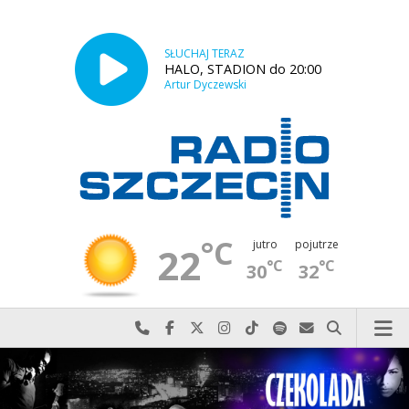
SŁUCHAJ TERAZ
HALO, STADION do 20:00
Artur Dyczewski
°C
jutro
pojutrze
22
°C
°C
30
32
Najlepiej po prostu do nas zadzwoń
Odwiedź nas na Facebook-u
Odwiedź nas na X
Odwiedź nas na Instagram-ie
Odwiedź nas na TikTok-u
Szukaj nas na Spotify
Wyślij do nas w
Szukaj