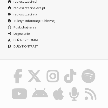
radioszczecin.pl
radioszczecinextra.pl
radioszczecin.tv
Biuletyn Informacji Publicznej
Posłuchaj teraz
Logowanie
DUŻA CZCIONKA
DUŻY KONTRAST