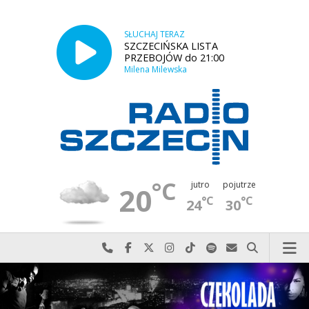
SŁUCHAJ TERAZ
SZCZECIŃSKA LISTA
PRZEBOJÓW do 21:00
Milena Milewska
°C
jutro
pojutrze
20
°C
°C
24
30
Najlepiej po prostu do nas zadzwoń
Odwiedź nas na Facebook-u
Odwiedź nas na X
Odwiedź nas na Instagram-ie
Odwiedź nas na TikTok-u
Szukaj nas na Spotify
Wyślij do nas w
Szukaj