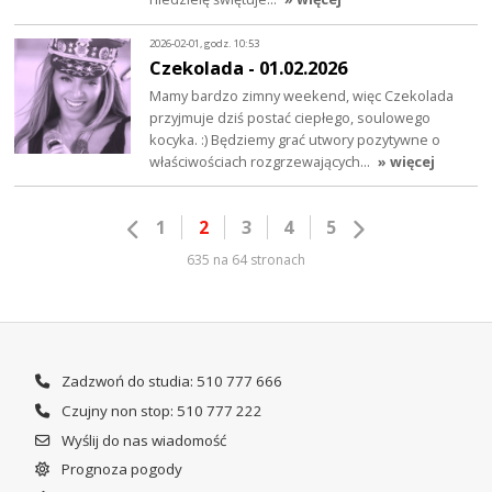
2026-02-01, godz. 10:53
Czekolada - 01.02.2026
Mamy bardzo zimny weekend, więc Czekolada
przyjmuje dziś postać ciepłego, soulowego
kocyka. :) Będziemy grać utwory pozytywne o
właściwościach rozgrzewających…
» więcej
1
2
3
4
5
635 na 64 stronach
Zadzwoń do studia: 510 777 666
Czujny non stop: 510 777 222
Wyślij do nas wiadomość
Prognoza pogody