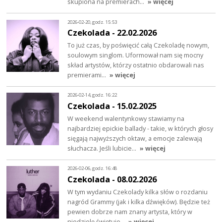
skupiona na premierach…
» więcej
2026-02-20, godz. 15:53
Czekolada - 22.02.2026
To już czas, by poświęcić całą Czekoladę nowym,
soulowym singlom. Uformował nam się mocny
skład artystów, którzy ostatnio obdarowali nas
premierami…
» więcej
2026-02-14, godz. 16:22
Czekolada - 15.02.2025
W weekend walentynkowy stawiamy na
najbardziej epickie ballady - takie, w których głosy
sięgają najwyższych oktaw, a emocje zalewają
słuchacza. Jeśli lubicie…
» więcej
2026-02-06, godz. 16:48
Czekolada - 08.02.2026
W tym wydaniu Czekolady kilka słów o rozdaniu
nagród Grammy (jak i kilka dźwięków). Będzie też
pewien dobrze nam znany artysta, który w
niedzielę świętuje…
» więcej