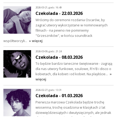
2026-03-21, godz. 16:49
Czekolada - 22.03.2026
Wrócimy do ceremonii rozdania Oscarów, by
zagrać utwory wykorzystane w nominowanych
filmach - na pewno nie pominiemy
"Grzeszników", w końcu soundtrack
współtworzyli…
» więcej
2026-03-09, godz. 21:24
Czekolada - 08.03.2026
To będzie bardzo taneczne świętowanie - zagrają
dla nas utwory funkowe, soulowe, R'n'B i disco o
kobietach, dla kobiet i od kobiet. Na playliście…
»
więcej
2026-02-27, godz. 13:31
Czekolada - 01.03.2026
Pierwsza marcowa Czekolada będzie trochę
wiosenna, trochę osadzona w klasykach z lat
dziewięćdziesiątych i dwutysięcznych, ale jednak