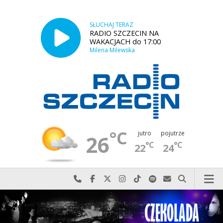
SŁUCHAJ TERAZ
RADIO SZCZECIN NA
WAKACJACH do 17:00
Milena Milewska
°C
jutro
pojutrze
26
°C
°C
22
24
Najlepiej po prostu do nas zadzwoń
Odwiedź nas na Facebook-u
Odwiedź nas na X
Odwiedź nas na Instagram-ie
Odwiedź nas na TikTok-u
Szukaj nas na Spotify
Wyślij do nas w
Szukaj