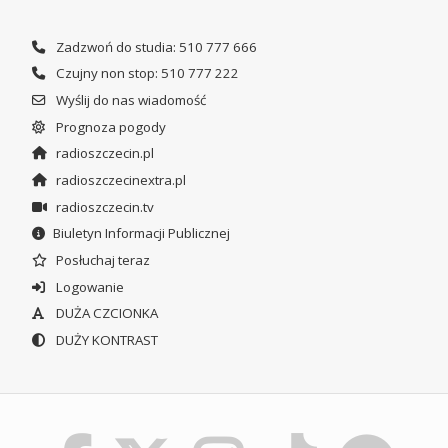
Zadzwoń do studia: 510 777 666
Czujny non stop: 510 777 222
Wyślij do nas wiadomość
Prognoza pogody
radioszczecin.pl
radioszczecinextra.pl
radioszczecin.tv
Biuletyn Informacji Publicznej
Posłuchaj teraz
Logowanie
DUŻA CZCIONKA
DUŻY KONTRAST