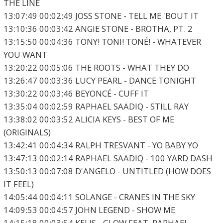
THE LINE
13:07:49 00:02:49 JOSS STONE - TELL ME 'BOUT IT
13:10:36 00:03:42 ANGIE STONE - BROTHA, PT. 2
13:15:50 00:04:36 TONY! TONI! TONÉ! - WHATEVER
YOU WANT
13:20:22 00:05:06 THE ROOTS - WHAT THEY DO
13:26:47 00:03:36 LUCY PEARL - DANCE TONIGHT
13:30:22 00:03:46 BEYONCÉ - CUFF IT
13:35:04 00:02:59 RAPHAEL SAADIQ - STILL RAY
13:38:02 00:03:52 ALICIA KEYS - BEST OF ME
(ORIGINALS)
13:42:41 00:04:34 RALPH TRESVANT - YO BABY YO
13:47:13 00:02:14 RAPHAEL SAADIQ - 100 YARD DASH
13:50:13 00:07:08 D'ANGELO - UNTITLED (HOW DOES
IT FEEL)
14:05:44 00:04:11 SOLANGE - CRANES IN THE SKY
14:09:53 00:04:57 JOHN LEGEND - SHOW ME
14:15:18 00:03:54 KELIS - GLOW FEAT. RAPHAEL