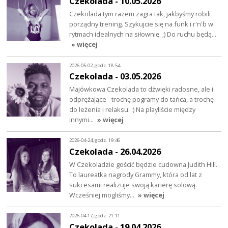
Czekolada - 10.05.2026
Czekolada tym razem zagra tak, jakbyśmy robili
porządny trening. Szykujcie się na funk i r'n'b w
rytmach idealnych na siłownię. ;) Do ruchu będą…
» więcej
2026-05-02, godz. 18:54
Czekolada - 03.05.2026
Majówkowa Czekolada to dźwięki radosne, ale i
odprężające - trochę pogramy do tańca, a trochę
do leżenia i relaksu. :) Na playliście między
innymi…
» więcej
2026-04-24, godz. 19:46
Czekolada - 26.04.2026
W Czekoladzie gościć będzie cudowna Judith Hill.
To laureatka nagrody Grammy, która od lat z
sukcesami realizuje swoją karierę solową.
Wcześniej mogliśmy…
» więcej
2026-04-17, godz. 21:11
Czekolada - 19.04.2026