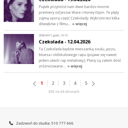
Piątek przyniósł nam dwie bardzo mocne
premiery od Jessie Ware i Honey Dijon. Te płyty
zajmą sporą część Czekolady. Wybrzmi też kilka
dźwięków z filmu…
» więcej
2026-04-11, godz. 15:13
Czekolada - 12.04.2026
Ta Czekolada będzie mieszanką soulu, jazzu,
bluesa i oldskulowego rapu (pojawi się nawet
jeden utwór rap metalowy;). Plany są zatem dość
zróżnicowane…
» więcej
1
2
3
4
5
635 na 64 stronach
Zadzwoń do studia: 510 777 666