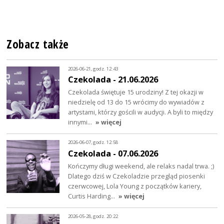
Zobacz także
2026-06-21, godz. 12:43
Czekolada - 21.06.2026
Czekolada świętuje 15 urodziny! Z tej okazji w
niedzielę od 13 do 15 wrócimy do wywiadów z
artystami, którzy gościli w audycji. A byli to między
innymi…
» więcej
2026-06-07, godz. 12:58
Czekolada - 07.06.2026
Kończymy długi weekend, ale relaks nadal trwa. ;)
Dlatego dziś w Czekoladzie przegląd piosenki
czerwcowej, Lola Young z początków kariery,
Curtis Harding…
» więcej
2026-05-28, godz. 20:22