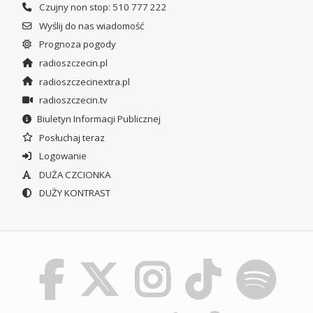
Czujny non stop: 510 777 222
Wyślij do nas wiadomość
Prognoza pogody
radioszczecin.pl
radioszczecinextra.pl
radioszczecin.tv
Biuletyn Informacji Publicznej
Posłuchaj teraz
Logowanie
DUŻA CZCIONKA
DUŻY KONTRAST