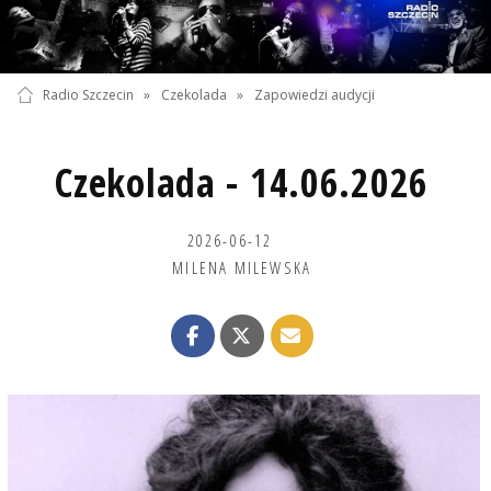
Radio Szczecin
»
Czekolada
»
Zapowiedzi audycji
Czekolada - 14.06.2026
2026-06-12
MILENA MILEWSKA