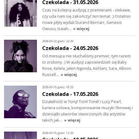
Czekolada - 31.05.2026
Czas na kolejną audycję z premierami - ciekawe,
czy uda nam się zakończyć ten temat. ;) Ostatnio
nowe płyty wydali Durand Bernarr, Genesis
Owusu, Isaiah…
» więcej
2026-05-22, godz. 22:29
Czekolada - 24.05.2026
Od miesiąca nie słuchaliśmy premier, tym razem
to zrobimy. ;) W audycji zapowiedzieli się Baby
Rose, Kelela, Jalen Ngonda, Kehlani, Sara, Allison
Russell…
» więcej
2026-05-16, godz. 18:25
Czekolada - 17.05.2026
Działalność w Tony! Toni! Toné! i Lucy Pearl,
kariera solowa, komponowanie muzyki filmowej i
dziesiątki utworów stworzonych dla artystów
takich jak…
» więcej
2026-05-10, godz. 12:29