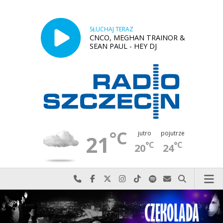
SŁUCHAJ TERAZ
CNCO, MEGHAN TRAINOR &
SEAN PAUL - HEY DJ
°C
jutro
pojutrze
21
°C
°C
20
24
Najlepiej po prostu do nas zadzwoń
Odwiedź nas na Facebook-u
Odwiedź nas na X
Odwiedź nas na Instagram-ie
Odwiedź nas na TikTok-u
Szukaj nas na Spotify
Wyślij do nas w
Szukaj