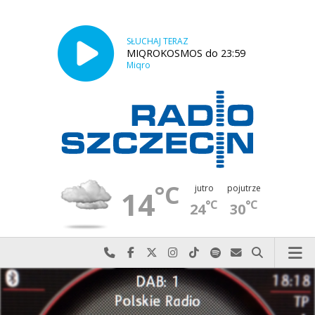
SŁUCHAJ TERAZ
MIQROKOSMOS do 23:59
Miqro
°C
jutro
pojutrze
14
°C
°C
24
30
Najlepiej po prostu do nas zadzwoń
Odwiedź nas na Facebook-u
Odwiedź nas na X
Odwiedź nas na Instagram-ie
Odwiedź nas na TikTok-u
Szukaj nas na Spotify
Wyślij do nas w
Szukaj