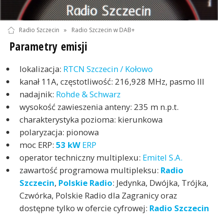
Radio Szczecin
»
Radio Szczecin w DAB+
Parametry emisji
lokalizacja:
RTCN Szczecin / Kołowo
kanał 11A, częstotliwość: 216,928 MHz, pasmo III
nadajnik:
Rohde & Schwarz
wysokość zawieszenia anteny: 235 m n.p.t.
charakterystyka pozioma: kierunkowa
polaryzacja: pionowa
moc ERP:
53 kW
ERP
operator techniczny multiplexu:
Emitel S.A.
zawartość programowa multipleksu:
Radio
Szczecin
,
Polskie Radio
: Jedynka, Dwójka, Trójka,
Czwórka, Polskie Radio dla Zagranicy oraz
dostępne tylko w ofercie cyfrowej:
Radio Szczecin