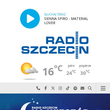
SŁUCHAJ TERAZ
SIENNA SPIRO - MATERIAL
LOVER
°C
jutro
pojutrze
16
°C
°C
24
30
Najlepiej po prostu do nas zadzwoń
Odwiedź nas na Facebook-u
Odwiedź nas na X
Odwiedź nas na Instagram-ie
Odwiedź nas na TikTok-u
Szukaj nas na Spotify
Wyślij do nas w
Szukaj