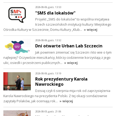
2026-08-06, godz. 13:53
"SMS dla lokalsów"
Projekt „SMS do lokalsów” to wspólna inicjatywa
trzech szczecińskich instytucji kultury: Miejskiego
Ośrodka Kultury w Szczecinie, Domu Kultury „Klub…
» więcej
2026-08-06, godz. 13:52
Dni otwarte Urban Lab Szczecin
Jak powinien zmieniać się Szczecin i kto wie o tym
najlepiej? Oczywiście mieszkańcy, którzy codziennie korzystają z jego
ulic, osiedli i przestrzeni publicznych…
» więcej
2026-08-06, godz. 13:19
Rok prezydentury Karola
Nawrockiego
Dzisiaj czyli 6 sierpnia mija rok od zaprzysiężenia
Karola Nawrockiego na prezydenta Polski. Z tej okazji sondażownie
zapytały Polaków, jak oceniają rok…
» więcej
2026-08-05, godz. 21:06