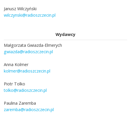
Janusz Wilczyński
wilczynski@radioszczecin.pl
Wydawcy
Małgorzata Gwiazda-Elmerych
gwiazda@radioszczecin.pl
Anna Kolmer
kolmer@radioszczecin.pl
Piotr Tolko
tolko@radioszczecin.pl
Paulina Zaremba
zaremba@radioszczecin.pl