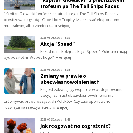
"Kapitan Głowacki" z prestiżowym
trofeum po The Tall Ships Races
"Kapitan Głowacki" wrócił z ostatnich regat The Tall Ships Races z
prestiżową nagrodą - Cape Horn Trophy. Miał zostać eksponatem
muzealnym, albo zamienić…
» więcej
2026-08-03, godz. 13:38
Akcja "Speed"
Przed nami kolejna akcja „Speed”. Policjanci mają
być bezlitośni. Wobec kogo?
» więcej
2026-08-03, godz. 13:33
Zmiany w prawie o
ubezwłasnowolnieniach
Projekt zakładający wsparcie w podejmowaniu
decyzji zamiast ubezwłasnowolnienia ma
zrównywać prawa wszystkich Polaków. Czy zaproponowane
rozwiązania rzeczywiście…
» więcej
2026-07-30, godz. 16:46
Jak reagować na zagrożenie?