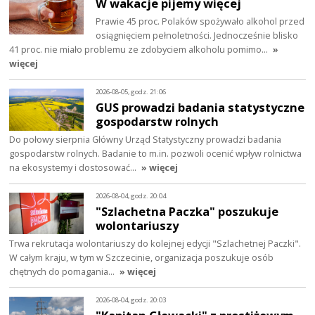
W wakacje pijemy więcej
Prawie 45 proc. Polaków spożywało alkohol przed
osiągnięciem pełnoletności. Jednocześnie blisko
41 proc. nie miało problemu ze zdobyciem alkoholu pomimo…
»
więcej
2026-08-05, godz. 21:06
GUS prowadzi badania statystyczne
gospodarstw rolnych
Do połowy sierpnia Główny Urząd Statystyczny prowadzi badania
gospodarstw rolnych. Badanie to m.in. pozwoli ocenić wpływ rolnictwa
na ekosystemy i dostosować…
» więcej
2026-08-04, godz. 20:04
"Szlachetna Paczka" poszukuje
wolontariuszy
Trwa rekrutacja wolontariuszy do kolejnej edycji "Szlachetnej Paczki".
W całym kraju, w tym w Szczecinie, organizacja poszukuje osób
chętnych do pomagania…
» więcej
2026-08-04, godz. 20:03