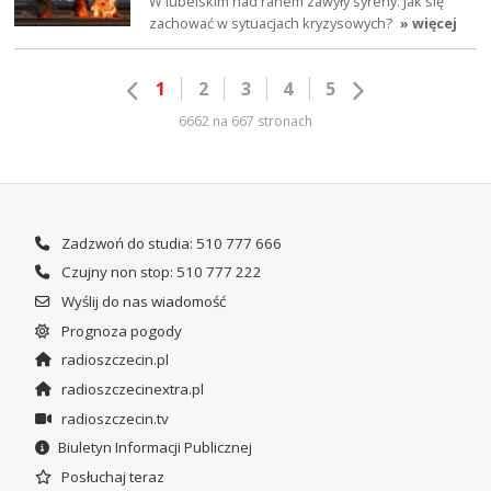
W lubelskim nad ranem zawyły syreny. Jak się
zachować w sytuacjach kryzysowych?
» więcej
1
2
3
4
5
6662 na 667 stronach
Zadzwoń do studia: 510 777 666
Czujny non stop: 510 777 222
Wyślij do nas wiadomość
Prognoza pogody
radioszczecin.pl
radioszczecinextra.pl
radioszczecin.tv
Biuletyn Informacji Publicznej
Posłuchaj teraz