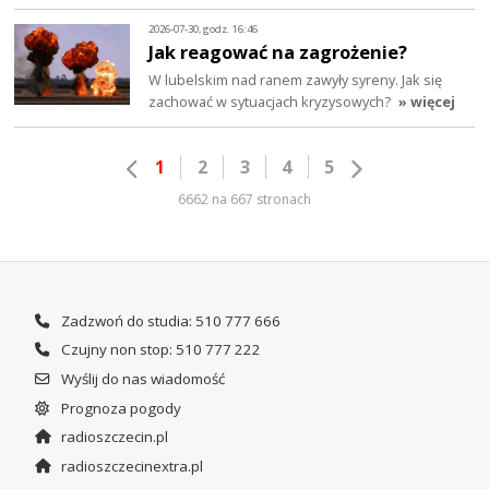
2026-07-30, godz. 16:46
Jak reagować na zagrożenie?
W lubelskim nad ranem zawyły syreny. Jak się
zachować w sytuacjach kryzysowych?
» więcej
1
2
3
4
5
6662 na 667 stronach
Zadzwoń do studia: 510 777 666
Czujny non stop: 510 777 222
Wyślij do nas wiadomość
Prognoza pogody
radioszczecin.pl
radioszczecinextra.pl