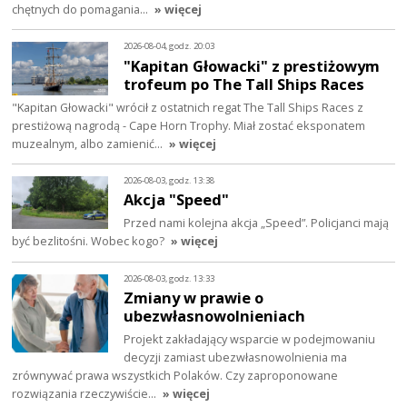
chętnych do pomagania…
» więcej
2026-08-04, godz. 20:03
"Kapitan Głowacki" z prestiżowym
trofeum po The Tall Ships Races
"Kapitan Głowacki" wrócił z ostatnich regat The Tall Ships Races z
prestiżową nagrodą - Cape Horn Trophy. Miał zostać eksponatem
muzealnym, albo zamienić…
» więcej
2026-08-03, godz. 13:38
Akcja "Speed"
Przed nami kolejna akcja „Speed”. Policjanci mają
być bezlitośni. Wobec kogo?
» więcej
2026-08-03, godz. 13:33
Zmiany w prawie o
ubezwłasnowolnieniach
Projekt zakładający wsparcie w podejmowaniu
decyzji zamiast ubezwłasnowolnienia ma
zrównywać prawa wszystkich Polaków. Czy zaproponowane
rozwiązania rzeczywiście…
» więcej