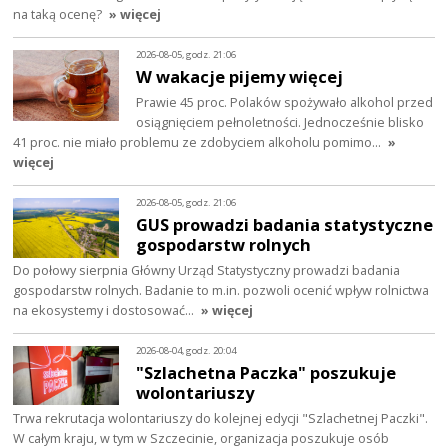
na taką ocenę?
» więcej
2026-08-05, godz. 21:06
W wakacje pijemy więcej
Prawie 45 proc. Polaków spożywało alkohol przed
osiągnięciem pełnoletności. Jednocześnie blisko
41 proc. nie miało problemu ze zdobyciem alkoholu pomimo…
»
więcej
2026-08-05, godz. 21:06
GUS prowadzi badania statystyczne
gospodarstw rolnych
Do połowy sierpnia Główny Urząd Statystyczny prowadzi badania
gospodarstw rolnych. Badanie to m.in. pozwoli ocenić wpływ rolnictwa
na ekosystemy i dostosować…
» więcej
2026-08-04, godz. 20:04
"Szlachetna Paczka" poszukuje
wolontariuszy
Trwa rekrutacja wolontariuszy do kolejnej edycji "Szlachetnej Paczki".
W całym kraju, w tym w Szczecinie, organizacja poszukuje osób