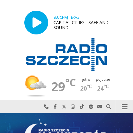
SŁUCHAJ TERAZ
CAPITAL CITIES - SAFE AND
SOUND
°C
jutro
pojutrze
29
°C
°C
20
24
Najlepiej po prostu do nas zadzwoń
Odwiedź nas na Facebook-u
Odwiedź nas na X
Odwiedź nas na Instagram-ie
Odwiedź nas na TikTok-u
Szukaj nas na Spotify
Wyślij do nas w
Szukaj