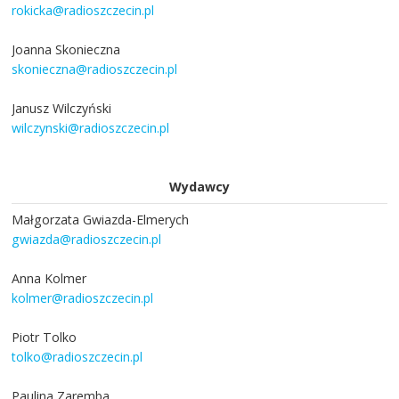
rokicka@radioszczecin.pl
Joanna Skonieczna
skonieczna@radioszczecin.pl
Janusz Wilczyński
wilczynski@radioszczecin.pl
Wydawcy
Małgorzata Gwiazda-Elmerych
gwiazda@radioszczecin.pl
Anna Kolmer
kolmer@radioszczecin.pl
Piotr Tolko
tolko@radioszczecin.pl
Paulina Zaremba