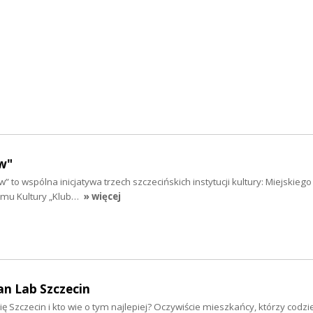
w"
” to wspólna inicjatywa trzech szczecińskich instytucji kultury: Miejskieg
Domu Kultury „Klub…
» więcej
an Lab Szczecin
ię Szczecin i kto wie o tym najlepiej? Oczywiście mieszkańcy, którzy codzi