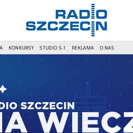
A
KONKURSY
STUDIO S-1
REKLAMA
O NAS