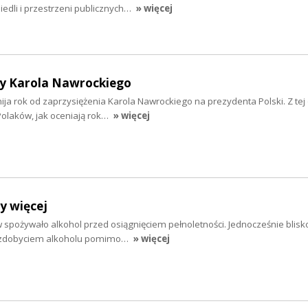
osiedli i przestrzeni publicznych…
» więcej
y Karola Nawrockiego
 mija rok od zaprzysiężenia Karola Nawrockiego na prezydenta Polski. Z tej 
olaków, jak oceniają rok…
» więcej
y więcej
 spożywało alkohol przed osiągnięciem pełnoletności. Jednocześnie blisko
e zdobyciem alkoholu pomimo…
» więcej