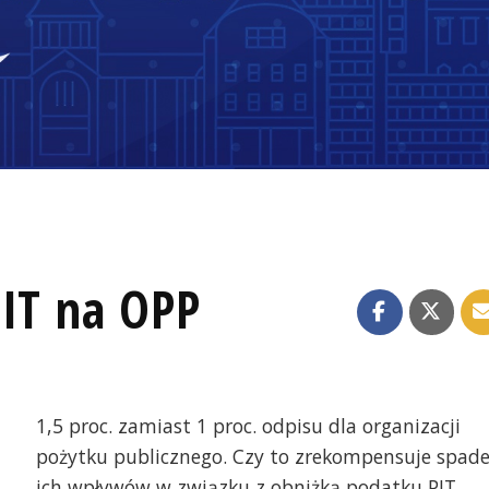
PIT na OPP
1,5 proc. zamiast 1 proc. odpisu dla organizacji
pożytku publicznego. Czy to zrekompensuje spad
ich wpływów w związku z obniżką podatku PIT,