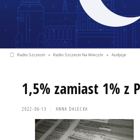
Radio Szczecin
»
Radio Szczecin Na Wieczór
»
Audycje
1,5% zamiast 1% z 
2022-06-13
ANNA DALECKA