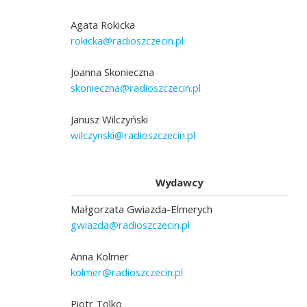
Agata Rokicka
rokicka@radioszczecin.pl
Joanna Skonieczna
skonieczna@radioszczecin.pl
Janusz Wilczyński
wilczynski@radioszczecin.pl
Wydawcy
Małgorzata Gwiazda-Elmerych
gwiazda@radioszczecin.pl
Anna Kolmer
kolmer@radioszczecin.pl
Piotr Tolko