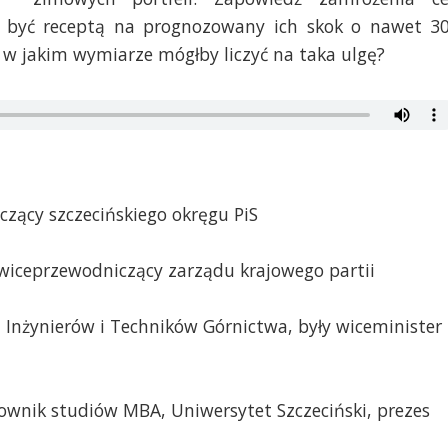
być receptą na prognozowany ich skok o nawet 3
i w jakim wymiarze mógłby liczyć na taka ulgę?
czący szczecińskiego okręgu PiS
 wiceprzewodniczący zarządu krajowego partii
 Inżynierów i Techników Górnictwa, były wiceminister
erownik studiów MBA, Uniwersytet Szczeciński, prezes