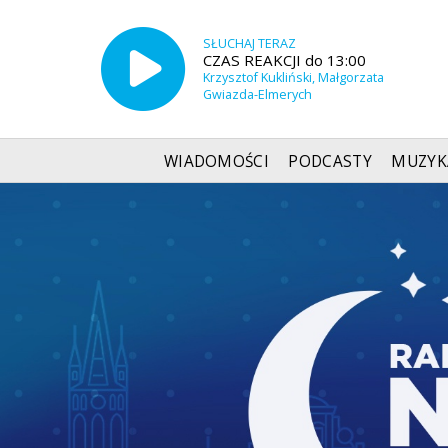
SŁUCHAJ TERAZ
CZAS REAKCJI do 13:00
Krzysztof Kukliński, Małgorzata
Gwiazda-Elmerych
WIADOMOŚCI
PODCASTY
MUZYK