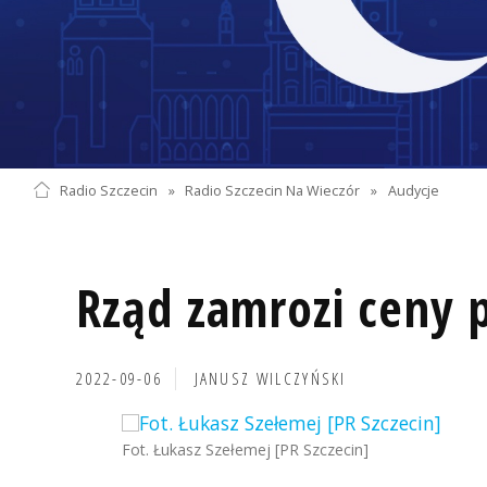
Radio Szczecin
»
Radio Szczecin Na Wieczór
»
Audycje
Rząd zamrozi ceny 
2022-09-06
JANUSZ WILCZYŃSKI
Fot. Łukasz Szełemej [PR Szczecin]