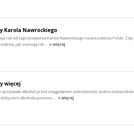
y Karola Nawrockiego
 mija rok od zaprzysiężenia Karola Nawrockiego na prezydenta Polski. Z tej 
olaków, jak oceniają rok…
» więcej
y więcej
 spożywało alkohol przed osiągnięciem pełnoletności. Jednocześnie blisko
e zdobyciem alkoholu pomimo…
» więcej