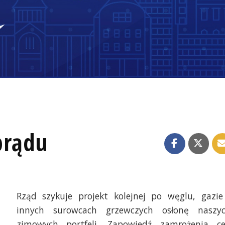
prądu
Rząd szykuje projekt kolejnej po węglu, gazie
innych surowcach grzewczych osłonę naszy
zimowych portfeli. Zapowiedź zamrożenia c