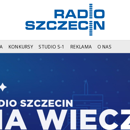
A
KONKURSY
STUDIO S-1
REKLAMA
O NAS