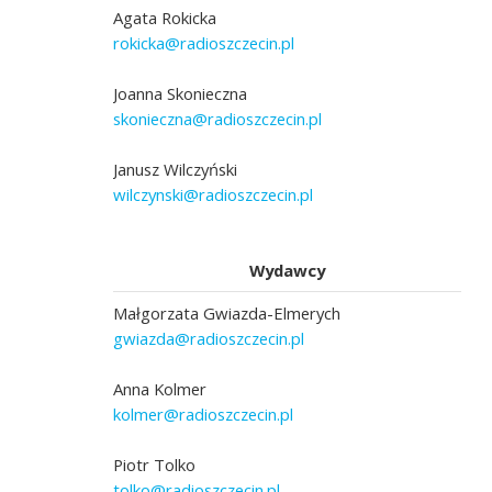
Agata Rokicka
rokicka@radioszczecin.pl
Joanna Skonieczna
skonieczna@radioszczecin.pl
Janusz Wilczyński
wilczynski@radioszczecin.pl
Wydawcy
Małgorzata Gwiazda-Elmerych
gwiazda@radioszczecin.pl
Anna Kolmer
kolmer@radioszczecin.pl
Piotr Tolko
tolko@radioszczecin.pl