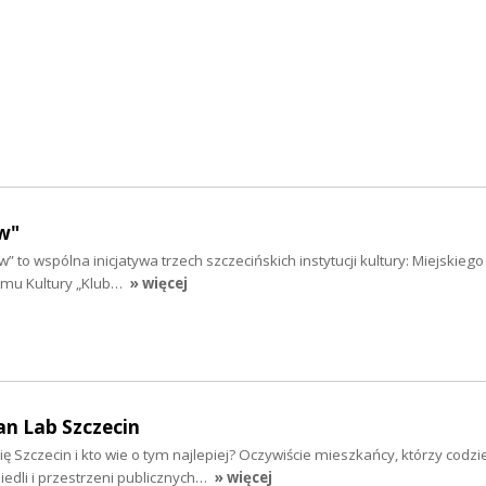
w"
” to wspólna inicjatywa trzech szczecińskich instytucji kultury: Miejskieg
Domu Kultury „Klub…
» więcej
an Lab Szczecin
ię Szczecin i kto wie o tym najlepiej? Oczywiście mieszkańcy, którzy codzi
osiedli i przestrzeni publicznych…
» więcej