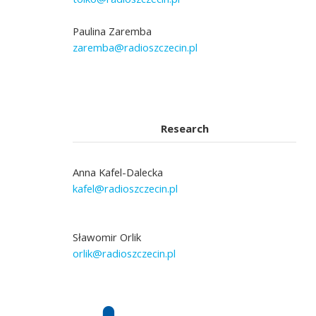
Paulina Zaremba
zaremba@radioszczecin.pl
Research
Anna Kafel-Dalecka
kafel@radioszczecin.pl
Sławomir Orlik
orlik@radioszczecin.pl