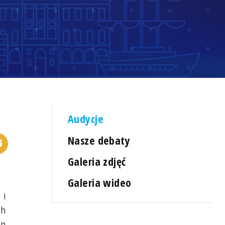
Audycje
Nasze debaty
Galeria zdjęć
Galeria wideo
 i
ch
en