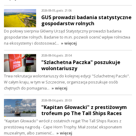
2026-08-05, godz. 21:06
GUS prowadzi badania statystyczne
gospodarstw rolnych
Do połowy sierpnia Główny Urząd Statystyczny prowadzi badania
gospodarstw rolnych. Badanie to m.in. pozwoli ocenić wpływ rolnictwa
na ekosystemy i dostosować…
» więcej
2026-08-04, godz. 20:04
"Szlachetna Paczka" poszukuje
wolontariuszy
Trwa rekrutacja wolontariuszy do kolejnej edycji "Szlachetnej Paczki".
W całym kraju, w tym w Szczecinie, organizacja poszukuje osób
chętnych do pomagania…
» więcej
2026-08-04, godz. 20:03
"Kapitan Głowacki" z prestiżowym
trofeum po The Tall Ships Races
"Kapitan Głowacki" wrócił z ostatnich regat The Tall Ships Races z
prestiżową nagrodą - Cape Horn Trophy. Miał zostać eksponatem
muzealnym, albo zamienić…
» więcej