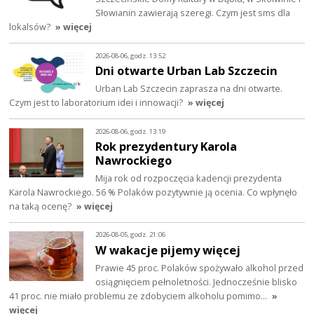
Słowianin zawierają szeregi. Czym jest sms dla
lokalsów?
» więcej
2026-08-06, godz. 13:52
Dni otwarte Urban Lab Szczecin
Urban Lab Szczecin zaprasza na dni otwarte.
Czym jest to laboratorium idei i innowacji?
» więcej
2026-08-06, godz. 13:19
Rok prezydentury Karola
Nawrockiego
Mija rok od rozpoczęcia kadencji prezydenta
Karola Nawrockiego. 56 % Polaków pozytywnie ją ocenia. Co wpłynęło
na taką ocenę?
» więcej
2026-08-05, godz. 21:06
W wakacje pijemy więcej
Prawie 45 proc. Polaków spożywało alkohol przed
osiągnięciem pełnoletności. Jednocześnie blisko
41 proc. nie miało problemu ze zdobyciem alkoholu pomimo…
»
więcej