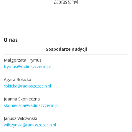
Zapraszamy!
O nas
Gospodarze audycji
Małgorzata Frymus
frymus@radioszczecin.pl
Agata Rokicka
rokicka@radioszczecin.pl
Joanna Skonieczna
skonieczna@radioszczecin.pl
Janusz Wilczyński
wilczynski@radioszczecin.pl