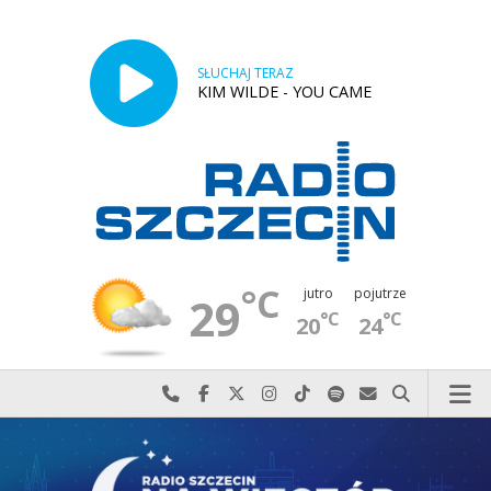
SŁUCHAJ TERAZ
KIM WILDE - YOU CAME
°C
jutro
pojutrze
29
°C
°C
20
24
Najlepiej po prostu do nas zadzwoń
Odwiedź nas na Facebook-u
Odwiedź nas na X
Odwiedź nas na Instagram-ie
Odwiedź nas na TikTok-u
Szukaj nas na Spotify
Wyślij do nas w
Szukaj