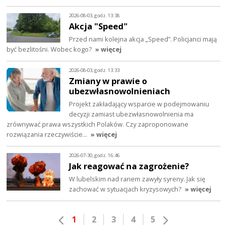
2026-08-03, godz. 13:38
Akcja "Speed"
Przed nami kolejna akcja „Speed”. Policjanci mają
być bezlitośni. Wobec kogo?
» więcej
2026-08-03, godz. 13:33
Zmiany w prawie o
ubezwłasnowolnieniach
Projekt zakładający wsparcie w podejmowaniu
decyzji zamiast ubezwłasnowolnienia ma
zrównywać prawa wszystkich Polaków. Czy zaproponowane
rozwiązania rzeczywiście…
» więcej
2026-07-30, godz. 16:46
Jak reagować na zagrożenie?
W lubelskim nad ranem zawyły syreny. Jak się
zachować w sytuacjach kryzysowych?
» więcej
1
2
3
4
5