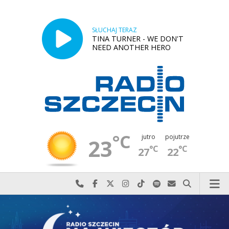
SŁUCHAJ TERAZ
TINA TURNER - WE DON'T
NEED ANOTHER HERO
°C
jutro
pojutrze
23
°C
°C
27
22
Najlepiej po prostu do nas zadzwoń
Odwiedź nas na Facebook-u
Odwiedź nas na X
Odwiedź nas na Instagram-ie
Odwiedź nas na TikTok-u
Szukaj nas na Spotify
Wyślij do nas w
Szukaj