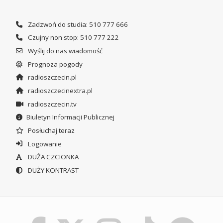
Zadzwoń do studia: 510 777 666
Czujny non stop: 510 777 222
Wyślij do nas wiadomość
Prognoza pogody
radioszczecin.pl
radioszczecinextra.pl
radioszczecin.tv
Biuletyn Informacji Publicznej
Posłuchaj teraz
Logowanie
DUŻA CZCIONKA
DUŻY KONTRAST