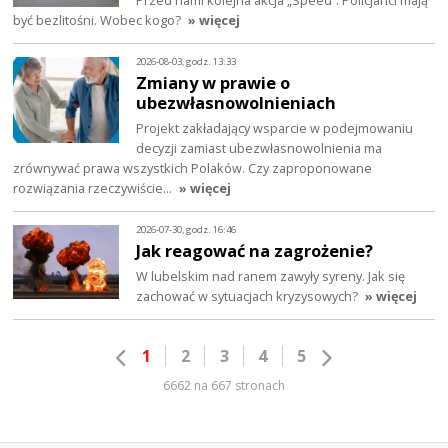
Przed nami kolejna akcja „Speed”. Policjanci mają
być bezlitośni. Wobec kogo?
» więcej
2026-08-03, godz. 13:33
Zmiany w prawie o
ubezwłasnowolnieniach
Projekt zakładający wsparcie w podejmowaniu
decyzji zamiast ubezwłasnowolnienia ma
zrównywać prawa wszystkich Polaków. Czy zaproponowane
rozwiązania rzeczywiście…
» więcej
2026-07-30, godz. 16:46
Jak reagować na zagrożenie?
W lubelskim nad ranem zawyły syreny. Jak się
zachować w sytuacjach kryzysowych?
» więcej
1
2
3
4
5
6662 na 667 stronach