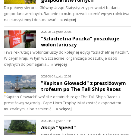
Do połowy sierpnia Główny Urząd Statystyczny prowadzi badania
gospodarstw rolnych. Badanie to m.in. pozwoli ocenić wpływ rolnictwa
na ekosystemy i dostosować…
» więcej
2026-08-04, godz. 20:04
"Szlachetna Paczka" poszukuje
wolontariuszy
Trwa rekrutacja wolontariuszy do kolejnej edycji "Szlachetnej Paczki".
W całym kraju, w tym w Szczecinie, organizacja poszukuje osób
chętnych do pomagania…
» więcej
2026-08-04, godz. 20:03
"Kapitan Głowacki" z prestiżowym
trofeum po The Tall Ships Races
"Kapitan Głowacki" wrócił z ostatnich regat The Tall Ships Races z
prestiżową nagrodą - Cape Horn Trophy. Miał zostać eksponatem
muzealnym, albo zamienić…
» więcej
2026-08-03, godz. 13:38
Akcja "Speed"