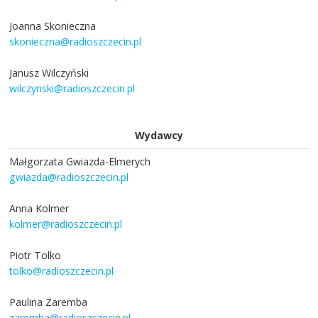
Joanna Skonieczna
skonieczna@radioszczecin.pl
Janusz Wilczyński
wilczynski@radioszczecin.pl
Wydawcy
Małgorzata Gwiazda-Elmerych
gwiazda@radioszczecin.pl
Anna Kolmer
kolmer@radioszczecin.pl
Piotr Tolko
tolko@radioszczecin.pl
Paulina Zaremba
zaremba@radioszczecin.pl