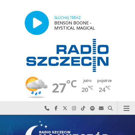
SŁUCHAJ TERAZ
BENSON BOONE -
MYSTICAL MAGICAL
°C
jutro
pojutrze
27
°C
°C
20
24
Najlepiej po prostu do nas zadzwoń
Odwiedź nas na Facebook-u
Odwiedź nas na X
Odwiedź nas na Instagram-ie
Odwiedź nas na TikTok-u
Szukaj nas na Spotify
Wyślij do nas w
Szukaj