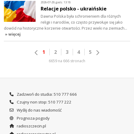
2026-07-29, godz. 13:18
Relacje polsko - ukraińskie
Dawna Polska była schronieniem dla różnych
religii i narodów, co często przywołuje się jako
dowód na historyczne korzenie otwartości. Przez wieki na ziemiach…
» więcej
1
2
3
4
5
6659 na 666 stronach
Zadzwoń do studia: 510 777 666
Czujny non stop: 510 777 222
Wyślij do nas wiadomość
Prognoza pogody
radioszczecin.pl
radioszczecinextra.pl