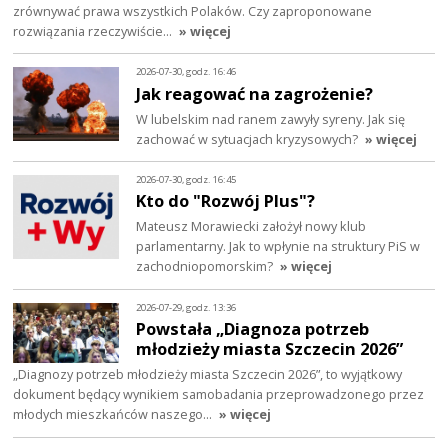
zrównywać prawa wszystkich Polaków. Czy zaproponowane
rozwiązania rzeczywiście…
» więcej
2026-07-30, godz. 16:46
Jak reagować na zagrożenie?
W lubelskim nad ranem zawyły syreny. Jak się
zachować w sytuacjach kryzysowych?
» więcej
2026-07-30, godz. 16:45
Kto do "Rozwój Plus"?
Mateusz Morawiecki założył nowy klub
parlamentarny. Jak to wpłynie na struktury PiS w
zachodniopomorskim?
» więcej
2026-07-29, godz. 13:36
Powstała „Diagnoza potrzeb
młodzieży miasta Szczecin 2026”
„Diagnozy potrzeb młodzieży miasta Szczecin 2026”, to wyjątkowy
dokument będący wynikiem samobadania przeprowadzonego przez
młodych mieszkańców naszego…
» więcej