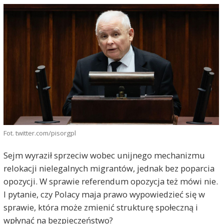
Fot. twitter.com/pisorgpl
Sejm wyraził sprzeciw wobec unijnego mechanizmu
relokacji nielegalnych migrantów, jednak bez poparcia
opozycji. W sprawie referendum opozycja też mówi nie.
I pytanie, czy Polacy maja prawo wypowiedzieć się w
sprawie, która może zmienić strukturę społeczną i
wpłynąć na bezpieczeństwo?