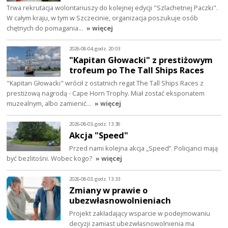
Trwa rekrutacja wolontariuszy do kolejnej edycji "Szlachetnej Paczki".
W całym kraju, w tym w Szczecinie, organizacja poszukuje osób
chętnych do pomagania…
» więcej
2026-08-04, godz. 20:03
"Kapitan Głowacki" z prestiżowym
trofeum po The Tall Ships Races
"Kapitan Głowacki" wrócił z ostatnich regat The Tall Ships Races z
prestiżową nagrodą - Cape Horn Trophy. Miał zostać eksponatem
muzealnym, albo zamienić…
» więcej
2026-08-03, godz. 13:38
Akcja "Speed"
Przed nami kolejna akcja „Speed”. Policjanci mają
być bezlitośni. Wobec kogo?
» więcej
2026-08-03, godz. 13:33
Zmiany w prawie o
ubezwłasnowolnieniach
Projekt zakładający wsparcie w podejmowaniu
decyzji zamiast ubezwłasnowolnienia ma