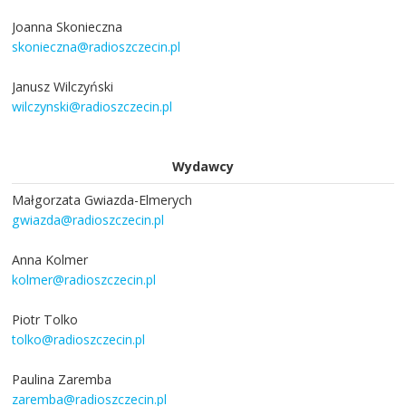
Joanna Skonieczna
skonieczna@radioszczecin.pl
Janusz Wilczyński
wilczynski@radioszczecin.pl
Wydawcy
Małgorzata Gwiazda-Elmerych
gwiazda@radioszczecin.pl
Anna Kolmer
kolmer@radioszczecin.pl
Piotr Tolko
tolko@radioszczecin.pl
Paulina Zaremba
zaremba@radioszczecin.pl