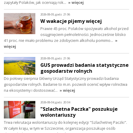
zapytały Polaków, jak oceniają rok…
» więcej
2026-08-05, godz. 21:06
W wakacje pijemy więcej
Prawie 45 proc. Polaków spożywało alkohol przed
osiągnięciem pełnoletności. Jednocześnie blisko
41 proc. nie miało problemu ze zdobyciem alkoholu pomimo…
»
więcej
2026-08-05, godz. 21:06
GUS prowadzi badania statystyczne
gospodarstw rolnych
Do połowy sierpnia Główny Urząd Statystyczny prowadzi badania
gospodarstw rolnych. Badanie to m.in. pozwoli ocenić wpływ rolnictwa
na ekosystemy i dostosować…
» więcej
2026-08-04, godz. 20:04
"Szlachetna Paczka" poszukuje
wolontariuszy
Trwa rekrutacja wolontariuszy do kolejnej edycji "Szlachetnej Paczki".
W całym kraju, w tym w Szczecinie, organizacja poszukuje osób