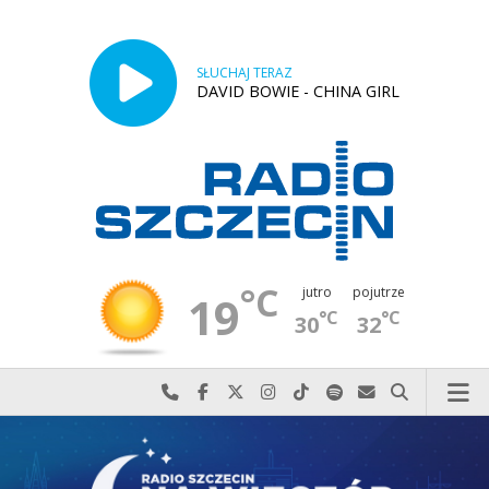
SŁUCHAJ TERAZ
DAVID BOWIE - CHINA GIRL
°C
jutro
pojutrze
19
°C
°C
30
32
Najlepiej po prostu do nas zadzwoń
Odwiedź nas na Facebook-u
Odwiedź nas na X
Odwiedź nas na Instagram-ie
Odwiedź nas na TikTok-u
Szukaj nas na Spotify
Wyślij do nas w
Szukaj