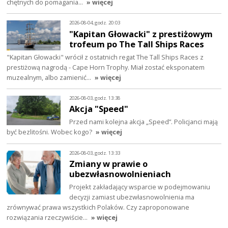
chętnych do pomagania…
» więcej
2026-08-04, godz. 20:03
"Kapitan Głowacki" z prestiżowym
trofeum po The Tall Ships Races
"Kapitan Głowacki" wrócił z ostatnich regat The Tall Ships Races z
prestiżową nagrodą - Cape Horn Trophy. Miał zostać eksponatem
muzealnym, albo zamienić…
» więcej
2026-08-03, godz. 13:38
Akcja "Speed"
Przed nami kolejna akcja „Speed”. Policjanci mają
być bezlitośni. Wobec kogo?
» więcej
2026-08-03, godz. 13:33
Zmiany w prawie o
ubezwłasnowolnieniach
Projekt zakładający wsparcie w podejmowaniu
decyzji zamiast ubezwłasnowolnienia ma
zrównywać prawa wszystkich Polaków. Czy zaproponowane
rozwiązania rzeczywiście…
» więcej