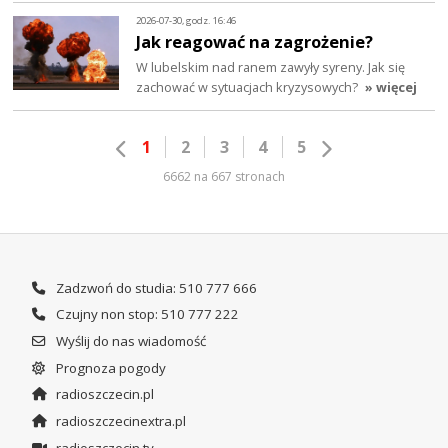
2026-07-30, godz. 16:46
Jak reagować na zagrożenie?
W lubelskim nad ranem zawyły syreny. Jak się
zachować w sytuacjach kryzysowych?
» więcej
1
2
3
4
5
6662 na 667 stronach
Zadzwoń do studia: 510 777 666
Czujny non stop: 510 777 222
Wyślij do nas wiadomość
Prognoza pogody
radioszczecin.pl
radioszczecinextra.pl
radioszczecin.tv