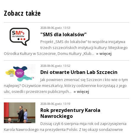
Zobacz także
2026-08-06, godz. 13:53
"SMS dla lokalsów"
Projekt „SMS do lokalsów” to wspólna inicjatywa
trzech szczecińskich instytucji kultury: Miejskiego
Ośrodka Kultury w Szczecinie, Domu Kultury „Klub…
» więcej
2026-08-06, godz. 13:52
Dni otwarte Urban Lab Szczecin
Jak powinien zmieniać się Szczecin i kto wie o tym
najlepiej? Oczywiście mieszkańcy, którzy codziennie korzystają z jego
ulic, osiedli i przestrzeni publicznych…
» więcej
2026-08-06, godz. 13:19
Rok prezydentury Karola
Nawrockiego
Dzisiaj czyli 6 sierpnia mija rok od zaprzysiężenia
Karola Nawrockiego na prezydenta Polski. Z tej okazji sondażownie