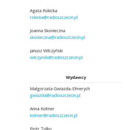
Agata Rokicka
rokicka@radioszczecin.pl
Joanna Skonieczna
skonieczna@radioszczecin.pl
Janusz Wilczyński
wilczynski@radioszczecin.pl
Wydawcy
Małgorzata Gwiazda-Elmerych
gwiazda@radioszczecin.pl
Anna Kolmer
kolmer@radioszczecin.pl
Piotr Tolko