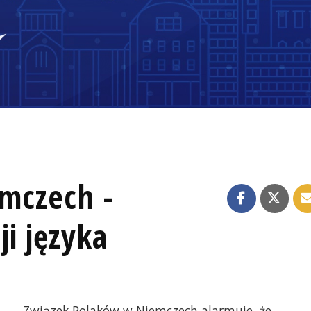
emczech -
i języka
Związek Polaków w Niemczech alarmuje, że