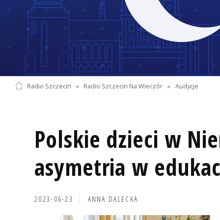
Radio Szczecin
»
Radio Szczecin Na Wieczór
»
Audycje
Polskie dzieci w Ni
asymetria w edukacj
2023-06-23
ANNA DALECKA