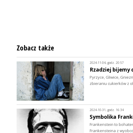
Zobacz także
2024-11-04, godz. 20:57
Rzadziej bijemy d
Pyrzyce, Gliwice, Gniez
zbieraniu cukierków z o
2024-10-31, godz. 16:34
Symbolika Frank
Frankenstein to bohate
Frankensteina z wyobc