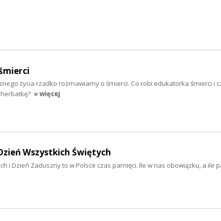
śmierci
znego życia rzadko rozmawiamy o śmierci. Co robi edukatorka śmierci i 
ę herbatkę?
» więcej
Dzień Wszystkich Świętych
ch i Dzień Zaduszny to w Polsce czas pamięci. Ile w nas obowiązku, a ile p