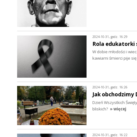
2024-10-31, godz. 16:29
Rola edukatorki 
W dobie młodości i wiec
kawiarni śmierci pije si
2024-10-31, godz. 16:26
Jak obchodzimy 
Dzień Wszystkich Święty
bliskich?
» więcej
2024-10-31, godz. 16:22