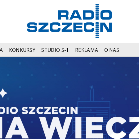
A
KONKURSY
STUDIO S-1
REKLAMA
O NAS