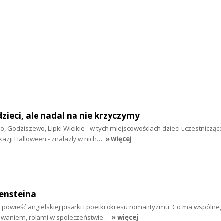
zieci, ale nadal na nie krzyczymy
no, Godziszewo, Lipki Wielkie - w tych miejscowościach dzieci uczestnicząc
kazji Halloween - znalazły w nich…
» więcej
ensteina
r powieść angielskiej pisarki i poetki okresu romantyzmu. Co ma wspóln
owaniem, rolami w społeczeństwie…
» więcej