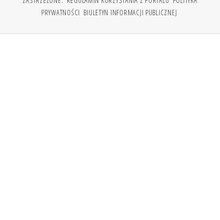
ZASTRZEŻONE.
REGULAMIN KORZYSTANIA Z PORTALU
POLITYKA
PRYWATNOŚCI
BIULETYN INFORMACJI PUBLICZNEJ