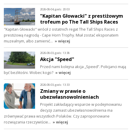
2026-08-04, godz. 20:03
"Kapitan Głowacki" z prestiżowym
trofeum po The Tall Ships Races
"Kapitan Głowacki" wrócił z ostatnich regat The Tall Ships Races z
prestiżową nagrodą - Cape Horn Trophy. Miał zostać eksponatem
muzealnym, albo zamienić…
» więcej
2026-08-03, godz. 13:38
Akcja "Speed"
Przed nami kolejna akcja „Speed”. Policjanci mają
być bezlitośni. Wobec kogo?
» więcej
2026-08-03, godz. 13:33
Zmiany w prawie o
ubezwłasnowolnieniach
Projekt zakładający wsparcie w podejmowaniu
decyzji zamiast ubezwłasnowolnienia ma
zrównywać prawa wszystkich Polaków. Czy zaproponowane
rozwiązania rzeczywiście…
» więcej