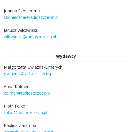
Joanna Skonieczna
skonieczna@radioszczecin.pl
Janusz Wilczyński
wilczynski@radioszczecin.pl
Wydawcy
Małgorzata Gwiazda-Elmerych
gwiazda@radioszczecin.pl
Anna Kolmer
kolmer@radioszczecin.pl
Piotr Tolko
tolko@radioszczecin.pl
Paulina Zaremba
zaremba@radioszczecin.pl