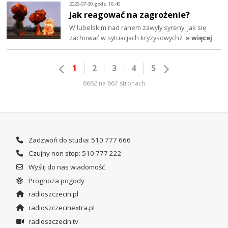
2026-07-30, godz. 16:46
Jak reagować na zagrożenie?
W lubelskim nad ranem zawyły syreny. Jak się
zachować w sytuacjach kryzysowych?
» więcej
1
2
3
4
5
6662 na 667 stronach
Zadzwoń do studia: 510 777 666
Czujny non stop: 510 777 222
Wyślij do nas wiadomość
Prognoza pogody
radioszczecin.pl
radioszczecinextra.pl
radioszczecin.tv