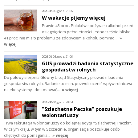
2026-08-05, godz. 21:06
W wakacje pijemy więcej
Prawie 45 proc. Polaków spożywało alkohol przed
osiągnięciem pełnoletności. Jednocześnie blisko
41 proc. nie miało problemu ze zdobyciem alkoholu pomimo…
»
więcej
2026-08-05, godz. 21:06
GUS prowadzi badania statystyczne
gospodarstw rolnych
Do połowy sierpnia Główny Urząd Statystyczny prowadzi badania
gospodarstw rolnych. Badanie to m.in. pozwoli ocenić wpływ rolnictwa
na ekosystemy i dostosować…
» więcej
2026-08-04, godz. 20:04
"Szlachetna Paczka" poszukuje
wolontariuszy
Trwa rekrutacja wolontariuszy do kolejnej edycji "Szlachetnej Paczki".
W całym kraju, w tym w Szczecinie, organizacja poszukuje osób
chętnych do pomagania…
» więcej