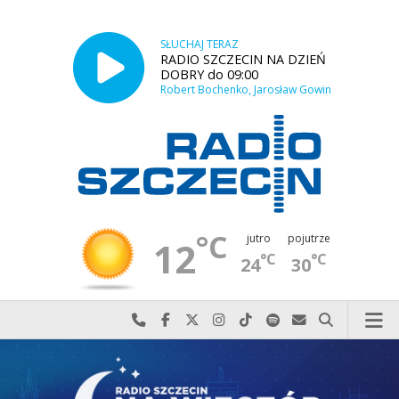
SŁUCHAJ TERAZ
RADIO SZCZECIN NA DZIEŃ
DOBRY do 09:00
Robert Bochenko, Jarosław Gowin
°C
jutro
pojutrze
12
°C
°C
24
30
Najlepiej po prostu do nas zadzwoń
Odwiedź nas na Facebook-u
Odwiedź nas na X
Odwiedź nas na Instagram-ie
Odwiedź nas na TikTok-u
Szukaj nas na Spotify
Wyślij do nas w
Szukaj