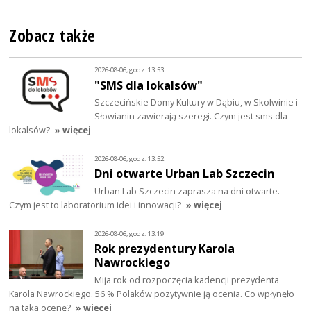
Zobacz także
2026-08-06, godz. 13:53
"SMS dla lokalsów"
Szczecińskie Domy Kultury w Dąbiu, w Skolwinie i
Słowianin zawierają szeregi. Czym jest sms dla
lokalsów?
» więcej
2026-08-06, godz. 13:52
Dni otwarte Urban Lab Szczecin
Urban Lab Szczecin zaprasza na dni otwarte.
Czym jest to laboratorium idei i innowacji?
» więcej
2026-08-06, godz. 13:19
Rok prezydentury Karola
Nawrockiego
Mija rok od rozpoczęcia kadencji prezydenta
Karola Nawrockiego. 56 % Polaków pozytywnie ją ocenia. Co wpłynęło
na taką ocenę?
» więcej