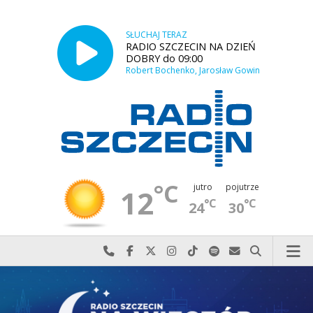
SŁUCHAJ TERAZ
RADIO SZCZECIN NA DZIEŃ
DOBRY do 09:00
Robert Bochenko, Jarosław Gowin
°C
jutro
pojutrze
12
°C
°C
24
30
Najlepiej po prostu do nas zadzwoń
Odwiedź nas na Facebook-u
Odwiedź nas na X
Odwiedź nas na Instagram-ie
Odwiedź nas na TikTok-u
Szukaj nas na Spotify
Wyślij do nas w
Szukaj