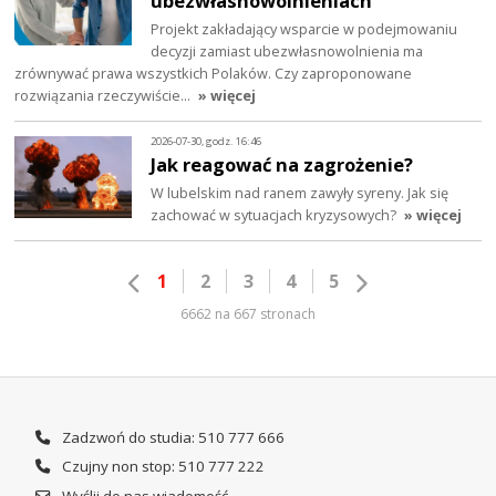
ubezwłasnowolnieniach
Projekt zakładający wsparcie w podejmowaniu
decyzji zamiast ubezwłasnowolnienia ma
zrównywać prawa wszystkich Polaków. Czy zaproponowane
rozwiązania rzeczywiście…
» więcej
2026-07-30, godz. 16:46
Jak reagować na zagrożenie?
W lubelskim nad ranem zawyły syreny. Jak się
zachować w sytuacjach kryzysowych?
» więcej
1
2
3
4
5
6662 na 667 stronach
Zadzwoń do studia: 510 777 666
Czujny non stop: 510 777 222
Wyślij do nas wiadomość