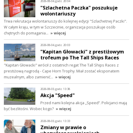
2026-08-04, godz. 20:04
"Szlachetna Paczka" poszukuje
wolontariuszy
Trwa rekrutacja wolontariuszy do kolejnej edycji "Szlachetnej Paczki".
W całym kraju, w tym w Szczecinie, organizacja poszukuje osób
chętnych do pomagania…
» więcej
2026-08-04, godz. 20:03
"Kapitan Głowacki" z prestiżowym
trofeum po The Tall Ships Races
"Kapitan Głowacki" wrócił z ostatnich regat The Tall Ships Races z
prestiżową nagrodą - Cape Horn Trophy. Miał zostać eksponatem
muzealnym, albo zamienić…
» więcej
2026-08-03, godz. 13:38
Akcja "Speed"
Przed nami kolejna akcja „Speed”. Policjanci mają
być bezlitośni. Wobec kogo?
» więcej
2026-08-03, godz. 13:33
Zmiany w prawie o