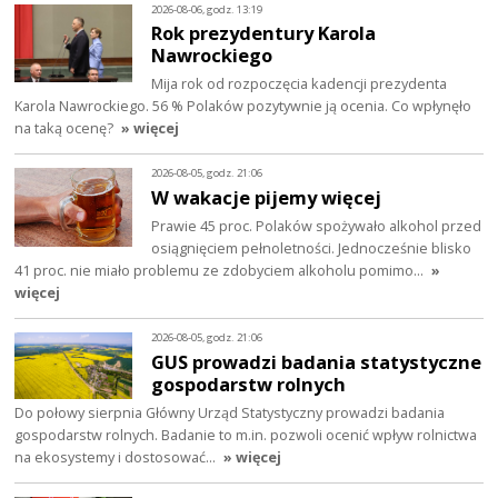
2026-08-06, godz. 13:19
Rok prezydentury Karola
Nawrockiego
Mija rok od rozpoczęcia kadencji prezydenta
Karola Nawrockiego. 56 % Polaków pozytywnie ją ocenia. Co wpłynęło
na taką ocenę?
» więcej
2026-08-05, godz. 21:06
W wakacje pijemy więcej
Prawie 45 proc. Polaków spożywało alkohol przed
osiągnięciem pełnoletności. Jednocześnie blisko
41 proc. nie miało problemu ze zdobyciem alkoholu pomimo…
»
więcej
2026-08-05, godz. 21:06
GUS prowadzi badania statystyczne
gospodarstw rolnych
Do połowy sierpnia Główny Urząd Statystyczny prowadzi badania
gospodarstw rolnych. Badanie to m.in. pozwoli ocenić wpływ rolnictwa
na ekosystemy i dostosować…
» więcej