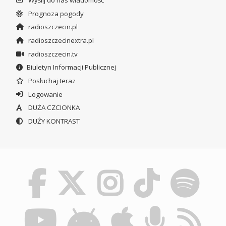
Prognoza pogody
radioszczecin.pl
radioszczecinextra.pl
radioszczecin.tv
Biuletyn Informacji Publicznej
Posłuchaj teraz
Logowanie
DUŻA CZCIONKA
DUŻY KONTRAST