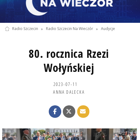
Radio Szczecin
»
Radio Szczecin Na Wieczór
»
Audycje
80. rocznica Rzezi
Wołyńskiej
2023-07-11
ANNA DALECKA