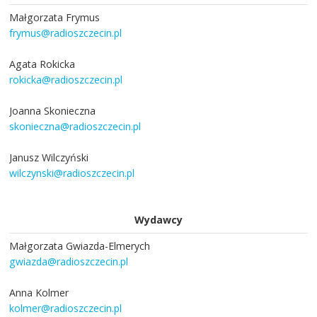
Małgorzata Frymus
frymus@radioszczecin.pl
Agata Rokicka
rokicka@radioszczecin.pl
Joanna Skonieczna
skonieczna@radioszczecin.pl
Janusz Wilczyński
wilczynski@radioszczecin.pl
Wydawcy
Małgorzata Gwiazda-Elmerych
gwiazda@radioszczecin.pl
Anna Kolmer
kolmer@radioszczecin.pl