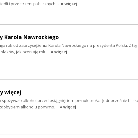
osiedli i przestrzeni publicznych…
» więcej
y Karola Nawrockiego
 mija rok od zaprzysiężenia Karola Nawrockiego na prezydenta Polski. Z tej 
olaków, jak oceniają rok…
» więcej
y więcej
 spożywało alkohol przed osiągnięciem pełnoletności. Jednocześnie blisko
e zdobyciem alkoholu pomimo…
» więcej