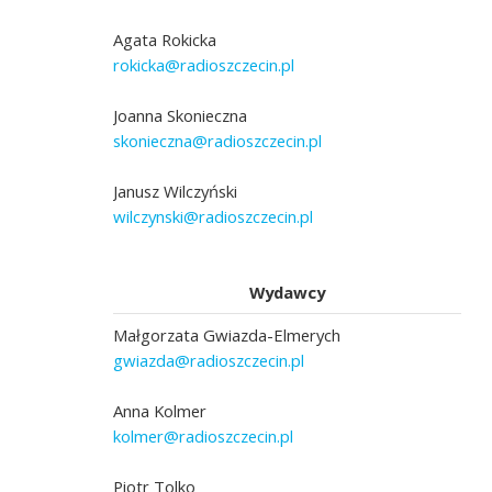
Agata Rokicka
rokicka@radioszczecin.pl
Joanna Skonieczna
skonieczna@radioszczecin.pl
Janusz Wilczyński
wilczynski@radioszczecin.pl
Wydawcy
Małgorzata Gwiazda-Elmerych
gwiazda@radioszczecin.pl
Anna Kolmer
kolmer@radioszczecin.pl
Piotr Tolko