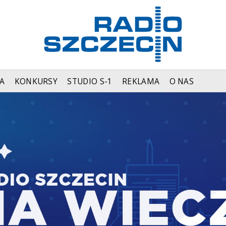
A
KONKURSY
STUDIO S-1
REKLAMA
O NAS