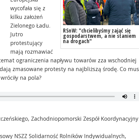
wycofała się z
kilku założeń
Zielonego Ładu.
RSnW: "chcielibyśmy zająć się
Jutro
gospodarstwem, a nie staniem
na drogach"
protestujący
mają rozmawiać
 temat ograniczenia napływu towarów zza wschodniej
adają zmasowane protesty na najbliższą środę. Co mus
 wróciły na pola?
szczeńskiego, Zachodniopomorski Zespół Koordynacyjny
rasowy NSZZ Solidarność Rolników Indywidualnych,