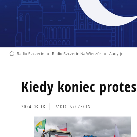
Radio Szczecin
»
Radio Szczecin Na Wieczór
»
Audycje
Kiedy koniec prote
2024-03-18
RADIO SZCZECIN