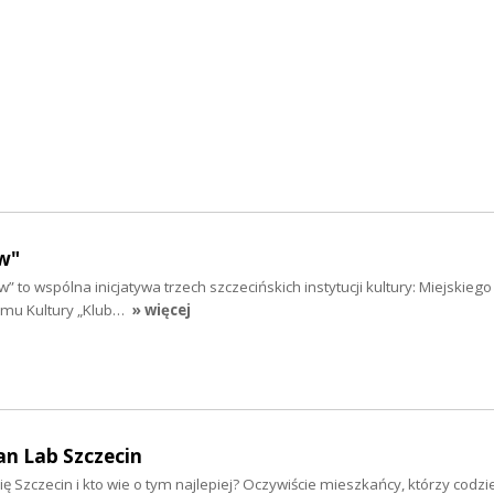
w"
” to wspólna inicjatywa trzech szczecińskich instytucji kultury: Miejskieg
Domu Kultury „Klub…
» więcej
an Lab Szczecin
ię Szczecin i kto wie o tym najlepiej? Oczywiście mieszkańcy, którzy codzi