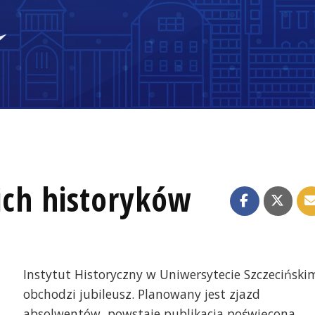
kich historyków
Instytut Historyczny w Uniwersytecie Szczeciński
obchodzi jubileusz. Planowany jest zjazd
absolwentów, powstaje publikacja poświęcona