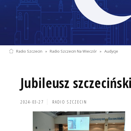
Radio Szczecin
»
Radio Szczecin Na Wieczór
»
Audycje
Jubileusz szczecińs
2024-03-27
RADIO SZCZECIN