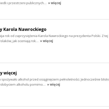
osiedli i przestrzeni publicznych…
» więcej
y Karola Nawrockiego
 mija rok od zaprzysiężenia Karola Nawrockiego na prezydenta Polski. Z tej 
olaków, jak oceniają rok…
» więcej
y więcej
 spożywało alkohol przed osiągnięciem pełnoletności. Jednocześnie blisko
e zdobyciem alkoholu pomimo…
» więcej