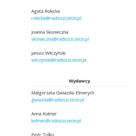
Agata Rokicka
rokicka@radioszczecin.pl
Joanna Skonieczna
skonieczna@radioszczecin.pl
Janusz Wilczyński
wilczynski@radioszczecin.pl
Wydawcy
Małgorzata Gwiazda-Elmerych
gwiazda@radioszczecin.pl
Anna Kolmer
kolmer@radioszczecin.pl
Piotr Tolko