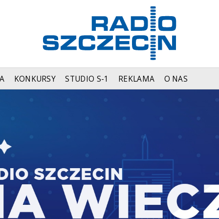
A
KONKURSY
STUDIO S-1
REKLAMA
O NAS