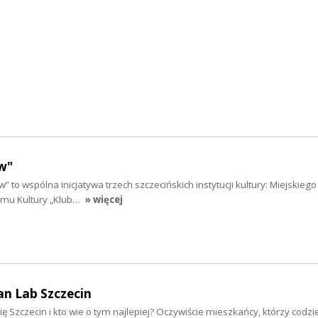
w"
” to wspólna inicjatywa trzech szczecińskich instytucji kultury: Miejskieg
Domu Kultury „Klub…
» więcej
an Lab Szczecin
ię Szczecin i kto wie o tym najlepiej? Oczywiście mieszkańcy, którzy codzi