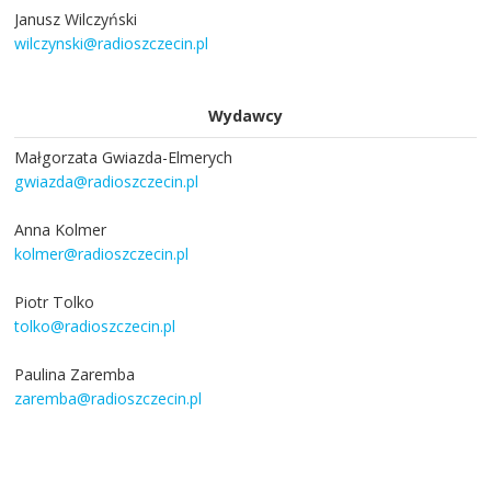
Janusz Wilczyński
wilczynski@radioszczecin.pl
Wydawcy
Małgorzata Gwiazda-Elmerych
gwiazda@radioszczecin.pl
Anna Kolmer
kolmer@radioszczecin.pl
Piotr Tolko
tolko@radioszczecin.pl
Paulina Zaremba
zaremba@radioszczecin.pl