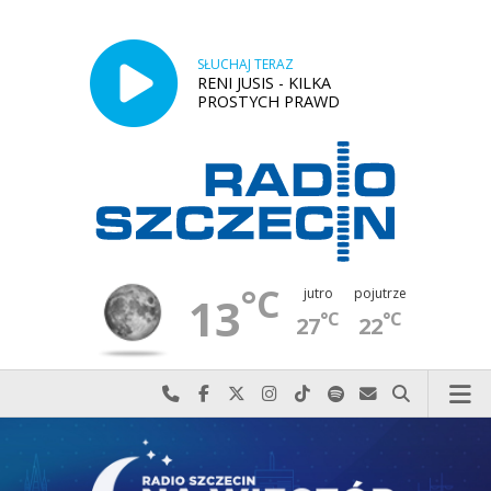
SŁUCHAJ TERAZ
RENI JUSIS - KILKA
PROSTYCH PRAWD
°C
jutro
pojutrze
13
°C
°C
27
22
Najlepiej po prostu do nas zadzwoń
Odwiedź nas na Facebook-u
Odwiedź nas na X
Odwiedź nas na Instagram-ie
Odwiedź nas na TikTok-u
Szukaj nas na Spotify
Wyślij do nas w
Szukaj