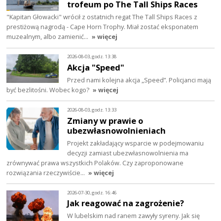
trofeum po The Tall Ships Races
"Kapitan Głowacki" wrócił z ostatnich regat The Tall Ships Races z
prestiżową nagrodą - Cape Horn Trophy. Miał zostać eksponatem
muzealnym, albo zamienić…
» więcej
2026-08-03, godz. 13:38
Akcja "Speed"
Przed nami kolejna akcja „Speed”. Policjanci mają
być bezlitośni. Wobec kogo?
» więcej
2026-08-03, godz. 13:33
Zmiany w prawie o
ubezwłasnowolnieniach
Projekt zakładający wsparcie w podejmowaniu
decyzji zamiast ubezwłasnowolnienia ma
zrównywać prawa wszystkich Polaków. Czy zaproponowane
rozwiązania rzeczywiście…
» więcej
2026-07-30, godz. 16:46
Jak reagować na zagrożenie?
W lubelskim nad ranem zawyły syreny. Jak się