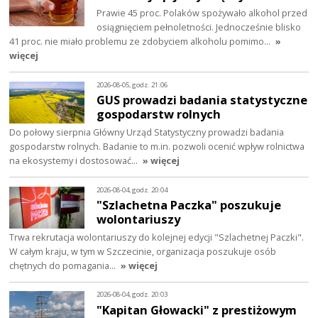
Prawie 45 proc. Polaków spożywało alkohol przed
osiągnięciem pełnoletności. Jednocześnie blisko
41 proc. nie miało problemu ze zdobyciem alkoholu pomimo…
»
więcej
2026-08-05, godz. 21:06
GUS prowadzi badania statystyczne
gospodarstw rolnych
Do połowy sierpnia Główny Urząd Statystyczny prowadzi badania
gospodarstw rolnych. Badanie to m.in. pozwoli ocenić wpływ rolnictwa
na ekosystemy i dostosować…
» więcej
2026-08-04, godz. 20:04
"Szlachetna Paczka" poszukuje
wolontariuszy
Trwa rekrutacja wolontariuszy do kolejnej edycji "Szlachetnej Paczki".
W całym kraju, w tym w Szczecinie, organizacja poszukuje osób
chętnych do pomagania…
» więcej
2026-08-04, godz. 20:03
"Kapitan Głowacki" z prestiżowym