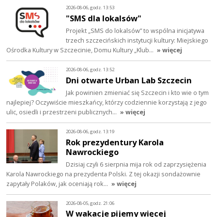
2026-08-06, godz. 13:53
"SMS dla lokalsów"
Projekt „SMS do lokalsów” to wspólna inicjatywa
trzech szczecińskich instytucji kultury: Miejskiego
Ośrodka Kultury w Szczecinie, Domu Kultury „Klub…
» więcej
2026-08-06, godz. 13:52
Dni otwarte Urban Lab Szczecin
Jak powinien zmieniać się Szczecin i kto wie o tym
najlepiej? Oczywiście mieszkańcy, którzy codziennie korzystają z jego
ulic, osiedli i przestrzeni publicznych…
» więcej
2026-08-06, godz. 13:19
Rok prezydentury Karola
Nawrockiego
Dzisiaj czyli 6 sierpnia mija rok od zaprzysiężenia
Karola Nawrockiego na prezydenta Polski. Z tej okazji sondażownie
zapytały Polaków, jak oceniają rok…
» więcej
2026-08-05, godz. 21:06
W wakacje pijemy więcej