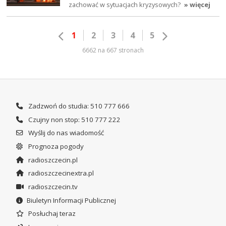
zachować w sytuacjach kryzysowych?
» więcej
1
2
3
4
5
6662 na 667 stronach
Zadzwoń do studia: 510 777 666
Czujny non stop: 510 777 222
Wyślij do nas wiadomość
Prognoza pogody
radioszczecin.pl
radioszczecinextra.pl
radioszczecin.tv
Biuletyn Informacji Publicznej
Posłuchaj teraz