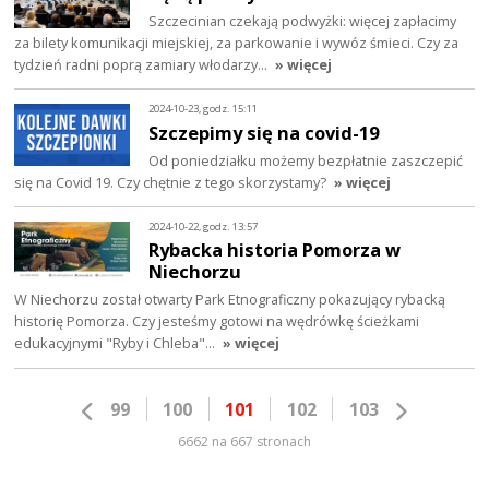
Szczecinian czekają podwyżki: więcej zapłacimy
za bilety komunikacji miejskiej, za parkowanie i wywóz śmieci. Czy za
tydzień radni poprą zamiary włodarzy…
» więcej
2024-10-23, godz. 15:11
Szczepimy się na covid-19
Od poniedziałku możemy bezpłatnie zaszczepić
się na Covid 19. Czy chętnie z tego skorzystamy?
» więcej
2024-10-22, godz. 13:57
Rybacka historia Pomorza w
Niechorzu
W Niechorzu został otwarty Park Etnograficzny pokazujący rybacką
historię Pomorza. Czy jesteśmy gotowi na wędrówkę ścieżkami
edukacyjnymi "Ryby i Chleba"…
» więcej
99
100
101
102
103
6662 na 667 stronach