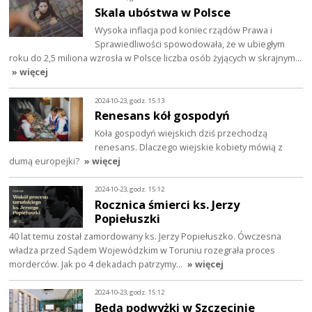
Skala ubóstwa w Polsce
Wysoka inflacja pod koniec rządów Prawa i
Sprawiedliwości spowodowała, że w ubiegłym
roku do 2,5 miliona wzrosła w Polsce liczba osób żyjących w skrajnym…
» więcej
2024-10-23, godz. 15:13
Renesans kół gospodyń
Koła gospodyń wiejskich dziś przechodzą
renesans. Dlaczego wiejskie kobiety mówią z
dumą europejki?
» więcej
2024-10-23, godz. 15:12
Rocznica śmierci ks. Jerzy
Popiełuszki
40 lat temu został zamordowany ks. Jerzy Popiełuszko. Ówczesna
władza przed Sądem Wojewódzkim w Toruniu rozegrała proces
morderców. Jak po 4 dekadach patrzymy…
» więcej
2024-10-23, godz. 15:12
Będą podwyżki w Szczecinie