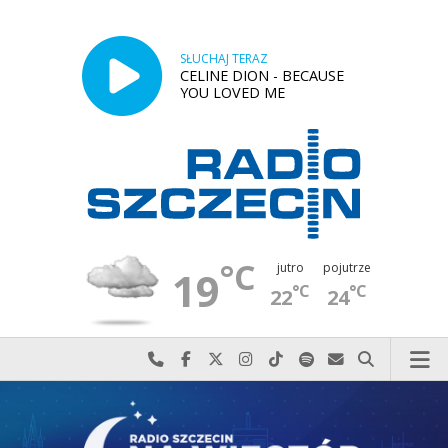
SŁUCHAJ TERAZ
CELINE DION - BECAUSE
YOU LOVED ME
°C
jutro
pojutrze
19
°C
°C
22
24
Najlepiej po prostu do nas zadzwoń
Odwiedź nas na Facebook-u
Odwiedź nas na X
Odwiedź nas na Instagram-ie
Odwiedź nas na TikTok-u
Szukaj nas na Spotify
Wyślij do nas w
Szukaj