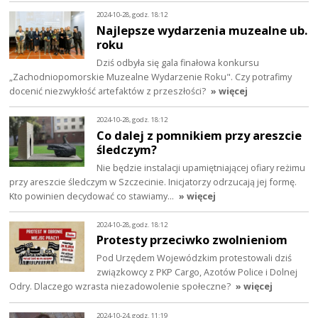
2024-10-28, godz. 18:12
Najlepsze wydarzenia muzealne ub.
roku
Dziś odbyła się gala finałowa konkursu
„Zachodniopomorskie Muzealne Wydarzenie Roku". Czy potrafimy
docenić niezwykłość artefaktów z przeszłości?
» więcej
2024-10-28, godz. 18:12
Co dalej z pomnikiem przy areszcie
śledczym?
Nie będzie instalacji upamiętniającej ofiary reżimu
przy areszcie śledczym w Szczecinie. Inicjatorzy odrzucają jej formę.
Kto powinien decydować co stawiamy…
» więcej
2024-10-28, godz. 18:12
Protesty przeciwko zwolnieniom
Pod Urzędem Wojewódzkim protestowali dziś
związkowcy z PKP Cargo, Azotów Police i Dolnej
Odry. Dlaczego wzrasta niezadowolenie społeczne?
» więcej
2024-10-24, godz. 11:19