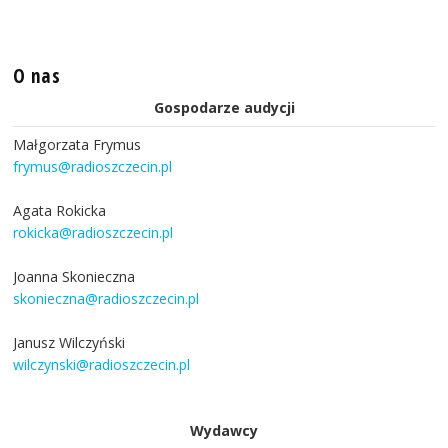
O nas
Gospodarze audycji
Małgorzata Frymus
frymus@radioszczecin.pl
Agata Rokicka
rokicka@radioszczecin.pl
Joanna Skonieczna
skonieczna@radioszczecin.pl
Janusz Wilczyński
wilczynski@radioszczecin.pl
Wydawcy