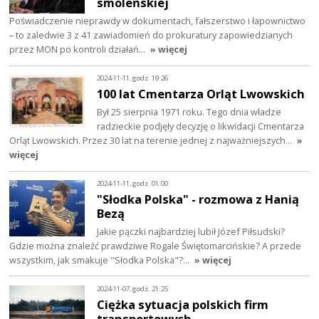
smoleńskiej
Poświadczenie nieprawdy w dokumentach, fałszerstwo i łapownictwo
– to zaledwie 3 z 41 zawiadomień do prokuratury zapowiedzianych
przez MON po kontroli działań…
» więcej
2024-11-11, godz. 19:26
100 lat Cmentarza Orląt Lwowskich
Był 25 sierpnia 1971 roku. Tego dnia władze
radzieckie podjęły decyzję o likwidacji Cmentarza
Orląt Lwowskich. Przez 30 lat na terenie jednej z najważniejszych…
»
więcej
2024-11-11, godz. 01:00
"Słodka Polska" - rozmowa z Hanią
Bezą
Jakie pączki najbardziej lubił Józef Piłsudski?
Gdzie można znaleźć prawdziwe Rogale Świętomarcińskie? A przede
wszystkim, jak smakuje "Słodka Polska"?…
» więcej
2024-11-07, godz. 21:25
Ciężka sytuacja polskich firm
transportowych