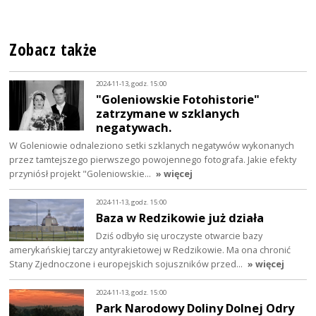
Zobacz także
2024-11-13, godz. 15:00
"Goleniowskie Fotohistorie"
zatrzymane w szklanych
negatywach.
W Goleniowie odnaleziono setki szklanych negatywów wykonanych
przez tamtejszego pierwszego powojennego fotografa. Jakie efekty
przyniósł projekt "Goleniowskie…
» więcej
2024-11-13, godz. 15:00
Baza w Redzikowie już działa
Dziś odbyło się uroczyste otwarcie bazy
amerykańskiej tarczy antyrakietowej w Redzikowie. Ma ona chronić
Stany Zjednoczone i europejskich sojuszników przed…
» więcej
2024-11-13, godz. 15:00
Park Narodowy Doliny Dolnej Odry