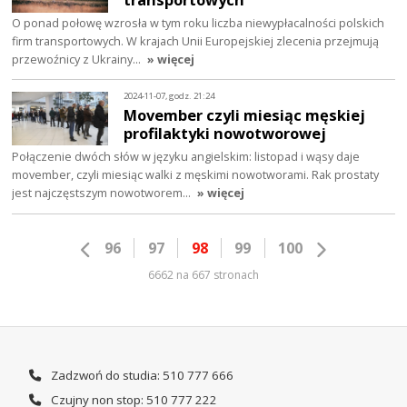
O ponad połowę wzrosła w tym roku liczba niewypłacalności polskich
firm transportowych. W krajach Unii Europejskiej zlecenia przejmują
przewoźnicy z Ukrainy…
» więcej
2024-11-07, godz. 21:24
Movember czyli miesiąc męskiej
profilaktyki nowotworowej
Połączenie dwóch słów w języku angielskim: listopad i wąsy daje
movember, czyli miesiąc walki z męskimi nowotworami. Rak prostaty
jest najczęstszym nowotworem…
» więcej
96
97
98
99
100
6662 na 667 stronach
Zadzwoń do studia: 510 777 666
Czujny non stop: 510 777 222