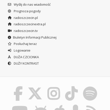
Wyślij do nas wiadomość
Prognoza pogody
radioszczecin.pl
radioszczecinextra.pl
radioszczecin.tv
Biuletyn Informacji Publicznej
Posłuchaj teraz
Logowanie
DUŻA CZCIONKA
DUŻY KONTRAST