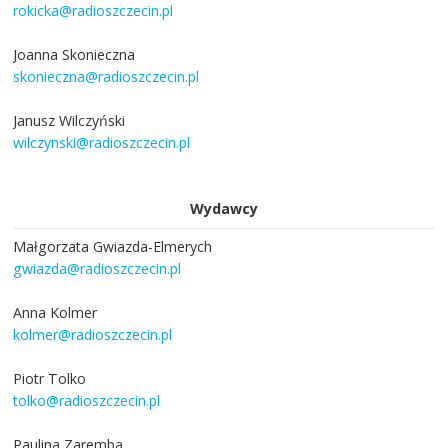
rokicka@radioszczecin.pl
Joanna Skonieczna
skonieczna@radioszczecin.pl
Janusz Wilczyński
wilczynski@radioszczecin.pl
Wydawcy
Małgorzata Gwiazda-Elmerych
gwiazda@radioszczecin.pl
Anna Kolmer
kolmer@radioszczecin.pl
Piotr Tolko
tolko@radioszczecin.pl
Paulina Zaremba