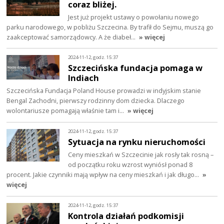
coraz bliżej.
Jest już projekt ustawy o powołaniu nowego
parku narodowego, w pobliżu Szczecina. By trafił do Sejmu, muszą go
zaakceptować samorządowcy. A że diabeł…
» więcej
2024-11-12, godz. 15:37
Szczecińska fundacja pomaga w
Indiach
Szczecińska Fundacja Poland House prowadzi w indyjskim stanie
Bengal Zachodni, pierwszy rodzinny dom dziecka. Dlaczego
wolontariusze pomagają właśnie tam i…
» więcej
2024-11-12, godz. 15:37
Sytuacja na rynku nieruchomości
Ceny mieszkań w Szczecinie jak rosły tak rosną –
od początku roku wzrost wyniósł ponad 8
procent. Jakie czynniki mają wpływ na ceny mieszkań i jak długo…
»
więcej
2024-11-12, godz. 15:37
Kontrola działań podkomisji