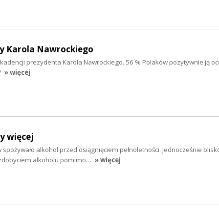
y Karola Nawrockiego
 kadencji prezydenta Karola Nawrockiego. 56 % Polaków pozytywnie ją oc
?
» więcej
y więcej
 spożywało alkohol przed osiągnięciem pełnoletności. Jednocześnie blisko
e zdobyciem alkoholu pomimo…
» więcej