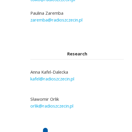
Paulina Zaremba
zaremba@radioszczecin.pl
Research
Anna Kafel-Dalecka
kafel@radioszczecin.pl
Sławomir Orlik
orlik@radioszczecin.pl