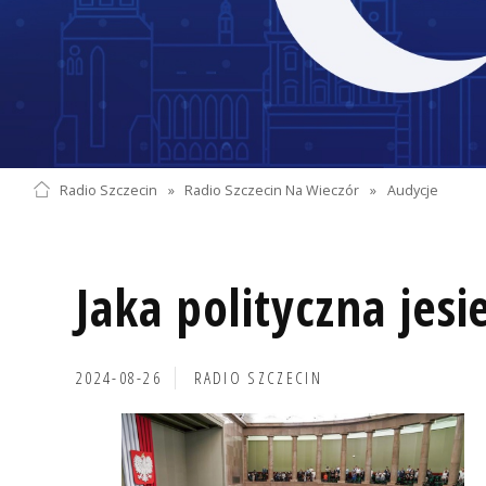
Radio Szczecin
»
Radio Szczecin Na Wieczór
»
Audycje
Jaka polityczna jesi
2024-08-26
RADIO SZCZECIN