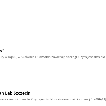
w"
ry w Dąbiu, w Skolwinie i Słowianin zawierają szeregi. Czym jest sms dla
an Lab Szczecin
asza na dni otwarte. Czym jest to laboratorium idei i innowacji?
» więce