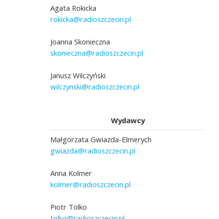
Agata Rokicka
rokicka@radioszczecin.pl
Joanna Skonieczna
skonieczna@radioszczecin.pl
Janusz Wilczyński
wilczynski@radioszczecin.pl
Wydawcy
Małgorzata Gwiazda-Elmerych
gwiazda@radioszczecin.pl
Anna Kolmer
kolmer@radioszczecin.pl
Piotr Tolko
tolko@radioszczecin.pl