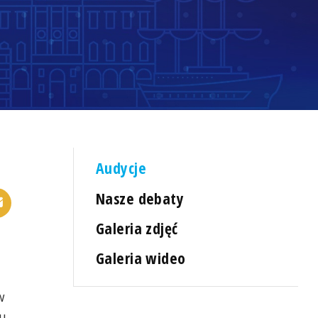
Audycje
Nasze debaty
Galeria zdjęć
Galeria wideo
w
u