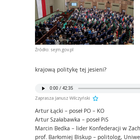
Źródło: sejm.gov.pl
krajową politykę tej jesieni?
Zaprasza Janusz Wilczyński
Artur Łącki – poseł PO – KO
Artur Szałabawka – poseł PiS
Marcin Bedka – lider Konfederacji w Z
prof. Barłomiej Biskup – politolog, Uniw