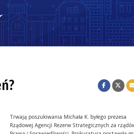
eń?
Trwają poszukiwania Michała K. byłego prezesa
Rządowej Agencji Rezerw Strategicznych za rządó
Prawa i Sprawiedliwości. Prokuratura postawiła m