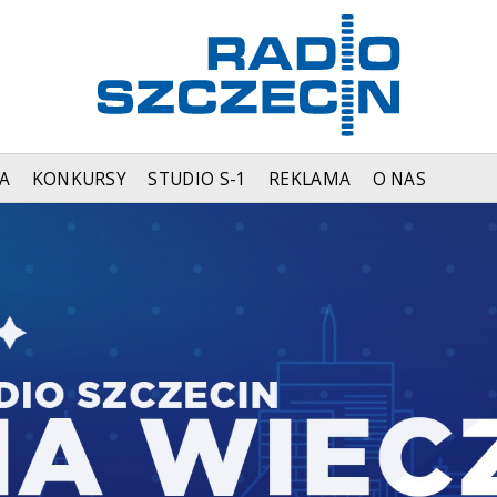
A
KONKURSY
STUDIO S-1
REKLAMA
O NAS