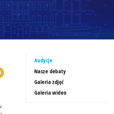
Audycje
Nasze debaty
Galeria zdjęć
Galeria wideo
w
u