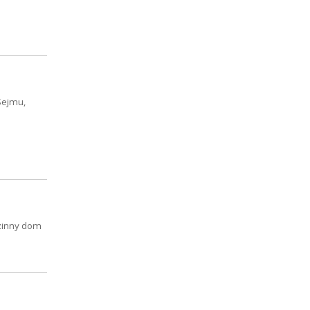
Sejmu,
dzinny dom