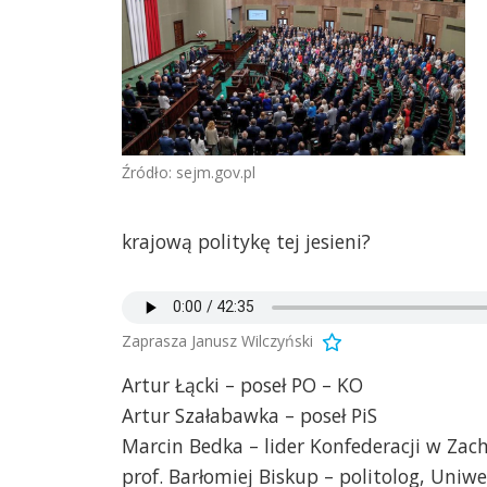
Źródło: sejm.gov.pl
krajową politykę tej jesieni?
Zaprasza Janusz Wilczyński
Artur Łącki – poseł PO – KO
Artur Szałabawka – poseł PiS
Marcin Bedka – lider Konfederacji w Z
prof. Barłomiej Biskup – politolog, Uniw