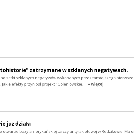
otohistorie" zatrzymane w szklanych negatywach.
ono setki szklanych negatywów wykonanych przez tamtejszego pierwsz
 Jakie efekty przyniósł projekt "Goleniowskie…
» więcej
e już działa
te otwarcie bazy amerykańskiej tarczy antyrakietowej w Redzikowie. Ma o