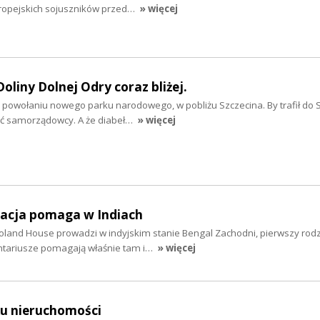
ropejskich sojuszników przed…
» więcej
liny Dolnej Odry coraz bliżej.
 o powołaniu nowego parku narodowego, w pobliżu Szczecina. By trafił do 
ć samorządowcy. A że diabeł…
» więcej
dacja pomaga w Indiach
oland House prowadzi w indyjskim stanie Bengal Zachodni, pierwszy ro
ntariusze pomagają właśnie tam i…
» więcej
ku nieruchomości