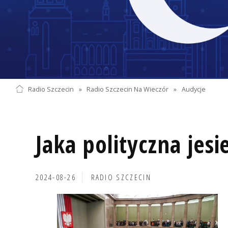
Radio Szczecin
»
Radio Szczecin Na Wieczór
»
Audycje
Jaka polityczna jesi
2024-08-26
RADIO SZCZECIN