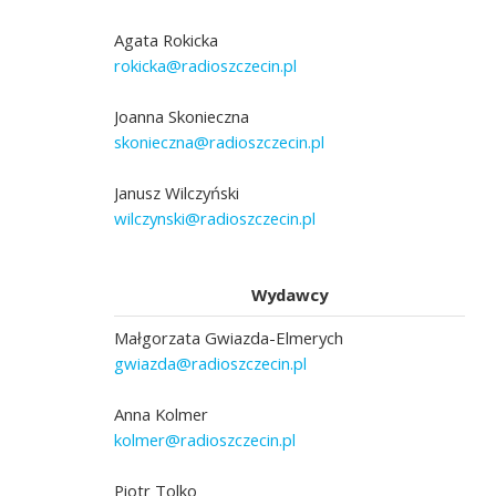
Agata Rokicka
rokicka@radioszczecin.pl
Joanna Skonieczna
skonieczna@radioszczecin.pl
Janusz Wilczyński
wilczynski@radioszczecin.pl
Wydawcy
Małgorzata Gwiazda-Elmerych
gwiazda@radioszczecin.pl
Anna Kolmer
kolmer@radioszczecin.pl
Piotr Tolko