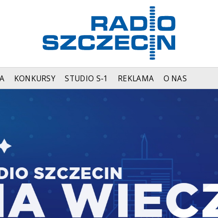
A
KONKURSY
STUDIO S-1
REKLAMA
O NAS