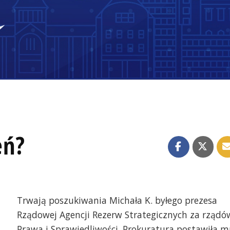
eń?
Trwają poszukiwania Michała K. byłego prezesa
Rządowej Agencji Rezerw Strategicznych za rządó
Prawa i Sprawiedliwości. Prokuratura postawiła m