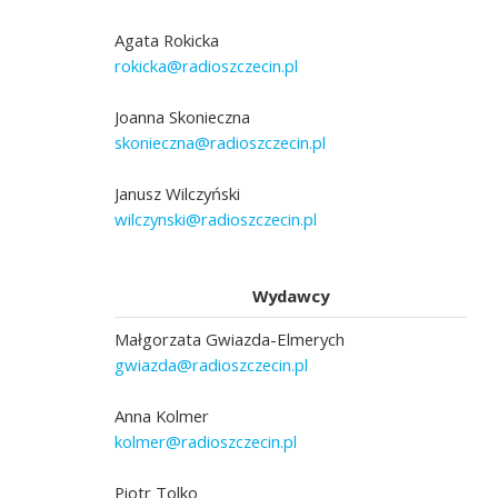
Agata Rokicka
rokicka@radioszczecin.pl
Joanna Skonieczna
skonieczna@radioszczecin.pl
Janusz Wilczyński
wilczynski@radioszczecin.pl
Wydawcy
Małgorzata Gwiazda-Elmerych
gwiazda@radioszczecin.pl
Anna Kolmer
kolmer@radioszczecin.pl
Piotr Tolko