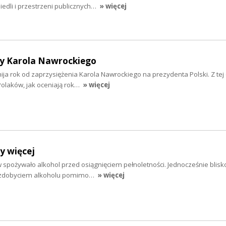
osiedli i przestrzeni publicznych…
» więcej
y Karola Nawrockiego
 mija rok od zaprzysiężenia Karola Nawrockiego na prezydenta Polski. Z tej 
olaków, jak oceniają rok…
» więcej
y więcej
 spożywało alkohol przed osiągnięciem pełnoletności. Jednocześnie blisko
e zdobyciem alkoholu pomimo…
» więcej