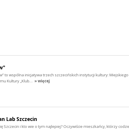
w"
” to wspólna inicjatywa trzech szczecińskich instytucji kultury: Miejskieg
Domu Kultury „Klub…
» więcej
an Lab Szczecin
ię Szczecin i kto wie o tym najlepiej? Oczywiście mieszkańcy, którzy codzi