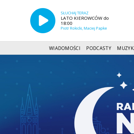
SŁUCHAJ TERAZ
LATO KIEROWCÓW do
18:00
Piotr Rokicki, Maciej Papke
WIADOMOŚCI
PODCASTY
MUZYK