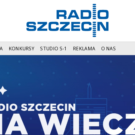
A
KONKURSY
STUDIO S-1
REKLAMA
O NAS