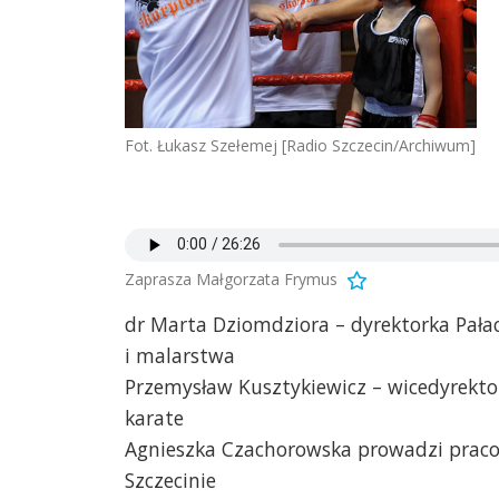
Fot. Łukasz Szełemej [Radio Szczecin/Archiwum]
Zaprasza Małgorzata Frymus
dr Marta Dziomdziora – dyrektorka Pała
i malarstwa
Przemysław Kusztykiewicz – wicedyrektor
karate
Agnieszka Czachorowska prowadzi pracow
Szczecinie