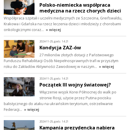
Polsko-niemiecka współpraca
medyczna na rzecz chorych dzieci
Współpraca szpitali i uczelni medycznych ze Szczecina, Greifswaldu,
Krakowa i Gdańska na rzecz leczenia dzieci i młodzieży z chorobami
onkologicznymi coraz…
» więcej
2024-11-25, godz. 14:21
Kondycja ZAZ-ów
27 milionów złotych dotacji z Państwowego
Funduszu Rehabilitacji Osób Niepełnosprawnych trafi w przyszłym
roku do Zakładów Aktywności Zawodowej w naszym…
» więcej
2024-11-25, godz. 14:21
Początek III wojny światowej?
Włączenie wojsk Korei Północnej do walk po
stronie Rosji, użycie przez Putina pocisku
balistycznego do ataku na ukraińskim terytorium, ostrzeliwanie
Federacji…
» więcej
2024-11-25, godz. 14:21
Kampania prezydencka nabiera