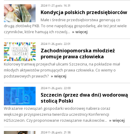
2024-11-27, godz. 16:31
Kondycja polskich przedsiębiorców
Małe i średnie przedsiębiorstwa generują co
drugą złotówkę PKB. To one napędzają gospodarkę, ale też jest wiele
czynników, które hamują ich rozwój…
» więcej
2024-11-26, godz. 22:01
Zachodniopomorska młodzież
promuje prawa człowieka
Kolorowy tramwaj przejechał ulicami Szczecina, na pokładzie miał
młodych aktywistów promujących prawa człowieka. Co wiemy o
podstawowych prawach?
» więcej
2024-11-26, godz. 22:00
Szczecin (przez dwa dni) wodorową
stolicą Polski
Wdrażanie rozwiązań gospodarki wodorowej nabiera coraz
większego przyspieszenia twierdza uczestnicy Konferencji
H2Szczecin. Czy proponowane rozwiązanie naukowców…
» więcej
2024-11-26, godz. 21:58