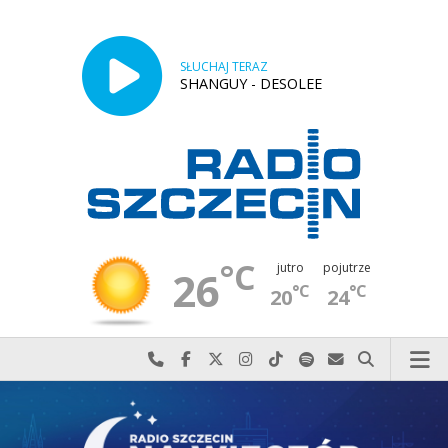
SŁUCHAJ TERAZ
SHANGUY - DESOLEE
°C
jutro
pojutrze
26
°C
°C
20
24
Najlepiej po prostu do nas zadzwoń
Odwiedź nas na Facebook-u
Odwiedź nas na X
Odwiedź nas na Instagram-ie
Odwiedź nas na TikTok-u
Szukaj nas na Spotify
Wyślij do nas w
Szukaj