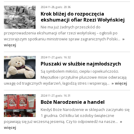
2024-11-28, godz. 20:36
Krok bliżej do rozpoczęcia
ekshumacji ofiar Rzezi Wołyńskiej
Nie ma już żadnych przeszkód do
przeprowadzenia ekshumacji ofiar rzezi wołyńskiej – ogłosili po
wczorajszym spotkaniu ministrowie spraw zagranicznych Polski…
»
więcej
2024-11-27, godz. 16:32
Pluszaki w służbie najmłodszych
Są symbolem miłości, ciepła i opiekuńczości.
Mięciutkie i przytulne pluszowe misie odwracają
uwagę od tragicznych wydarzeń, łagodzą stres i wspierają…
» więcej
2024-11-27, godz. 16:31
Boże Narodzenie a handel
Kiedyś Boże Narodzenie w sklepach zaczynało się
1 grudnia. Od kilku lat ozdoby świąteczne
pojawiają się już wczesną jesienią. Czy to odpowiedź na nasze…
»
więcej