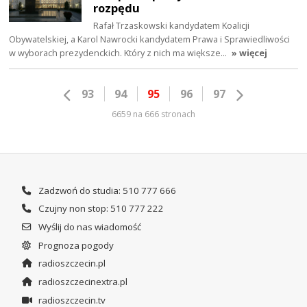
rozpędu
Rafał Trzaskowski kandydatem Koalicji
Obywatelskiej, a Karol Nawrocki kandydatem Prawa i Sprawiedliwości
w wyborach prezydenckich. Który z nich ma większe…
» więcej
93
94
95
96
97
6659 na 666 stronach
Zadzwoń do studia: 510 777 666
Czujny non stop: 510 777 222
Wyślij do nas wiadomość
Prognoza pogody
radioszczecin.pl
radioszczecinextra.pl
radioszczecin.tv