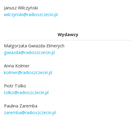
Janusz Wilczyński
wilczynski@radioszczecin.pl
Wydawcy
Małgorzata Gwiazda-Elmerych
gwiazda@radioszczecin.pl
Anna Kolmer
kolmer@radioszczecin.pl
Piotr Tolko
tolko@radioszczecin.pl
Paulina Zaremba
zaremba@radioszczecin.pl