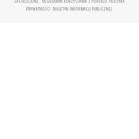
ZASTRZEŻONE.
REGULAMIN KORZYSTANIA Z PORTALU
POLITYKA
PRYWATNOŚCI
BIULETYN INFORMACJI PUBLICZNEJ