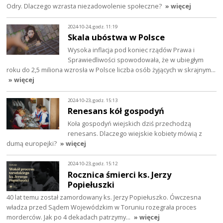
Odry. Dlaczego wzrasta niezadowolenie społeczne?
» więcej
2024-10-24, godz. 11:19
Skala ubóstwa w Polsce
Wysoka inflacja pod koniec rządów Prawa i
Sprawiedliwości spowodowała, że w ubiegłym
roku do 2,5 miliona wzrosła w Polsce liczba osób żyjących w skrajnym…
» więcej
2024-10-23, godz. 15:13
Renesans kół gospodyń
Koła gospodyń wiejskich dziś przechodzą
renesans. Dlaczego wiejskie kobiety mówią z
dumą europejki?
» więcej
2024-10-23, godz. 15:12
Rocznica śmierci ks. Jerzy
Popiełuszki
40 lat temu został zamordowany ks. Jerzy Popiełuszko. Ówczesna
władza przed Sądem Wojewódzkim w Toruniu rozegrała proces
morderców. Jak po 4 dekadach patrzymy…
» więcej