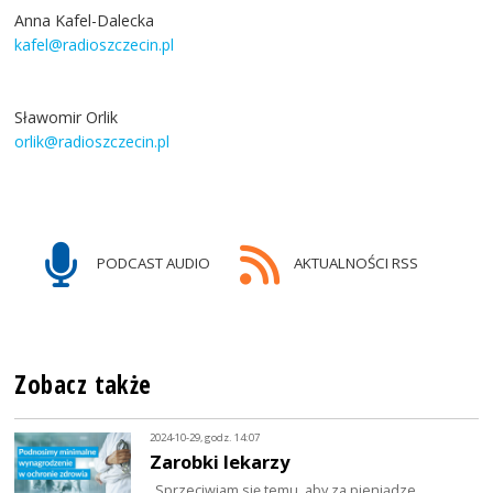
Anna Kafel-Dalecka
kafel@radioszczecin.pl
Sławomir Orlik
orlik@radioszczecin.pl
PODCAST AUDIO
AKTUALNOŚCI RSS
Zobacz także
2024-10-29, godz. 14:07
Zarobki lekarzy
„Sprzeciwiam się temu, aby za pieniądze