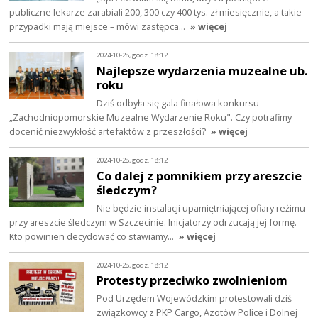
publiczne lekarze zarabiali 200, 300 czy 400 tys. zł miesięcznie, a takie
przypadki mają miejsce – mówi zastępca…
» więcej
2024-10-28, godz. 18:12
Najlepsze wydarzenia muzealne ub.
roku
Dziś odbyła się gala finałowa konkursu
„Zachodniopomorskie Muzealne Wydarzenie Roku". Czy potrafimy
docenić niezwykłość artefaktów z przeszłości?
» więcej
2024-10-28, godz. 18:12
Co dalej z pomnikiem przy areszcie
śledczym?
Nie będzie instalacji upamiętniającej ofiary reżimu
przy areszcie śledczym w Szczecinie. Inicjatorzy odrzucają jej formę.
Kto powinien decydować co stawiamy…
» więcej
2024-10-28, godz. 18:12
Protesty przeciwko zwolnieniom
Pod Urzędem Wojewódzkim protestowali dziś
związkowcy z PKP Cargo, Azotów Police i Dolnej