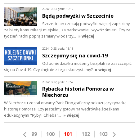
2024-10-23, godz. 15:12
Będą podwyżki w Szczecinie
Szczecinian czekają podwyżki: więcej zapłacimy
za bilety komunikacji miejskiej, za parkowanie i wywóz śmieci. Czy za
tydzień radni poprą zamiary włodarzy…
» więcej
2024-10-23, godz. 15:11
Szczepimy się na covid-19
Od poniedziałku możemy bezpłatnie zaszczepić
się na Covid 19. Czy chętnie z tego skorzystamy?
» więcej
2024-10-22, godz. 13:57
Rybacka historia Pomorza w
Niechorzu
W Niechorzu został otwarty Park Etnograficzny pokazujący rybacką
historię Pomorza. Czy jesteśmy gotowi na wędrówkę ścieżkami
edukacyjnymi "Ryby i Chleba"…
» więcej
99
100
101
102
103