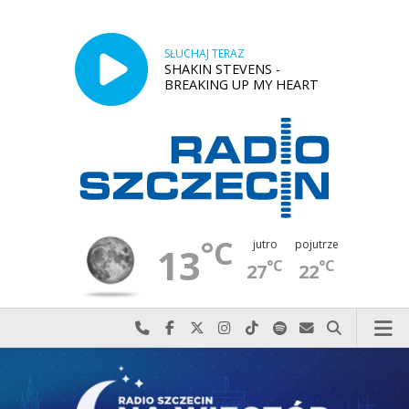
SŁUCHAJ TERAZ
SHAKIN STEVENS -
BREAKING UP MY HEART
°C
jutro
pojutrze
13
°C
°C
27
22
Najlepiej po prostu do nas zadzwoń
Odwiedź nas na Facebook-u
Odwiedź nas na X
Odwiedź nas na Instagram-ie
Odwiedź nas na TikTok-u
Szukaj nas na Spotify
Wyślij do nas w
Szukaj