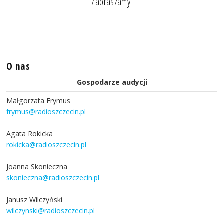
Zapraszamy!
O nas
Gospodarze audycji
Małgorzata Frymus
frymus@radioszczecin.pl
Agata Rokicka
rokicka@radioszczecin.pl
Joanna Skonieczna
skonieczna@radioszczecin.pl
Janusz Wilczyński
wilczynski@radioszczecin.pl