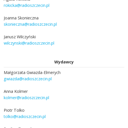
rokicka@radioszczecin.pl
Joanna Skonieczna
skonieczna@radioszczecin.pl
Janusz Wilczyński
wilczynski@radioszczecin.pl
Wydawcy
Małgorzata Gwiazda-Elmerych
gwiazda@radioszczecin.pl
Anna Kolmer
kolmer@radioszczecin.pl
Piotr Tolko
tolko@radioszczecin.pl