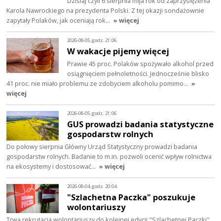
Dzisiaj czyli 6 sierpnia mija rok od zaprzysiężenia
Karola Nawrockiego na prezydenta Polski. Z tej okazji sondażownie
zapytały Polaków, jak oceniają rok…
» więcej
2026-08-05, godz. 21:06
W wakacje pijemy więcej
Prawie 45 proc. Polaków spożywało alkohol przed
osiągnięciem pełnoletności. Jednocześnie blisko
41 proc. nie miało problemu ze zdobyciem alkoholu pomimo…
»
więcej
2026-08-05, godz. 21:06
GUS prowadzi badania statystyczne
gospodarstw rolnych
Do połowy sierpnia Główny Urząd Statystyczny prowadzi badania
gospodarstw rolnych. Badanie to m.in. pozwoli ocenić wpływ rolnictwa
na ekosystemy i dostosować…
» więcej
2026-08-04, godz. 20:04
"Szlachetna Paczka" poszukuje
wolontariuszy
Trwa rekrutacja wolontariuszy do kolejnej edycji "Szlachetnej Paczki".