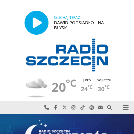
SŁUCHAJ TERAZ
DAWID PODSIADŁO - NA
BŁYSK
°C
jutro
pojutrze
20
°C
°C
24
30
Najlepiej po prostu do nas zadzwoń
Odwiedź nas na Facebook-u
Odwiedź nas na X
Odwiedź nas na Instagram-ie
Odwiedź nas na TikTok-u
Szukaj nas na Spotify
Wyślij do nas w
Szukaj