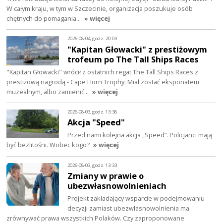
W całym kraju, w tym w Szczecinie, organizacja poszukuje osób
chętnych do pomagania…
» więcej
2026-08-04, godz. 20:03
"Kapitan Głowacki" z prestiżowym
trofeum po The Tall Ships Races
"Kapitan Głowacki" wrócił z ostatnich regat The Tall Ships Races z
prestiżową nagrodą - Cape Horn Trophy. Miał zostać eksponatem
muzealnym, albo zamienić…
» więcej
2026-08-03, godz. 13:38
Akcja "Speed"
Przed nami kolejna akcja „Speed”. Policjanci mają
być bezlitośni. Wobec kogo?
» więcej
2026-08-03, godz. 13:33
Zmiany w prawie o
ubezwłasnowolnieniach
Projekt zakładający wsparcie w podejmowaniu
decyzji zamiast ubezwłasnowolnienia ma
zrównywać prawa wszystkich Polaków. Czy zaproponowane