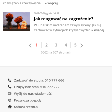
rozwiązania rzeczywiście…
» więcej
2026-07-30, godz. 16:46
Jak reagować na zagrożenie?
W lubelskim nad ranem zawyły syreny. Jak się
zachować w sytuacjach kryzysowych?
» więcej
1
2
3
4
5
6662 na 667 stronach
Zadzwoń do studia: 510 777 666
Czujny non stop: 510 777 222
Wyślij do nas wiadomość
Prognoza pogody
radioszczecin.pl