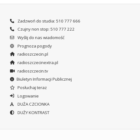
Zadzwoń do studia: 510 777 666
Czujny non stop: 510 777 222
Wyślij do nas wiadomość
Prognoza pogody
radioszczecin.pl
radioszczecinextra.pl
radioszczecin.tv
Biuletyn Informacji Publicznej
Posłuchaj teraz
Logowanie
DUŻA CZCIONKA
DUŻY KONTRAST