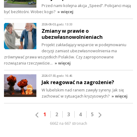
Przed nami kolejna akcja „Speed”. Policjanci mają
być bezlitośni. Wobec kogo?
» więcej
2026-08-03, godz. 13:33
Zmiany w prawie o
ubezwłasnowolnieniach
Projekt zakładający wsparcie w podejmowaniu
decyzji zamiast ubezwłasnowolnienia ma
zrównywać prawa wszystkich Polaków. Czy zaproponowane
rozwiązania rzeczywiście…
» więcej
2026-07-30, godz. 16:46
Jak reagować na zagrożenie?
W lubelskim nad ranem zawyły syreny. Jak się
zachować w sytuacjach kryzysowych?
» więcej
1
2
3
4
5
6662 na 667 stronach