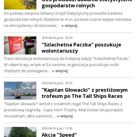
gospodarstw rolnych
Do połowy sierpnia Główny Urząd Statystyczny prowadzi badania
gospodarstw rolnych. Badanie to m.in. pozwoli ocenić wpływ rolnictwa
na ekosystemy i dostosować…
» więcej
2026-08-04, godz. 20:04
"Szlachetna Paczka" poszukuje
wolontariuszy
Trwa rekrutacja wolontariuszy do kolejnej edycji "Szlachetnej Paczki".
W całym kraju, w tym w Szczecinie, organizacja poszukuje osób
chętnych do pomagania…
» więcej
2026-08-04, godz. 20:03
"Kapitan Głowacki" z prestiżowym
trofeum po The Tall Ships Races
"Kapitan Głowacki" wrócił z ostatnich regat The Tall Ships Races z
prestiżową nagrodą - Cape Horn Trophy. Miał zostać eksponatem
muzealnym, albo zamienić…
» więcej
2026-08-03, godz. 13:38
Akcja "Speed"