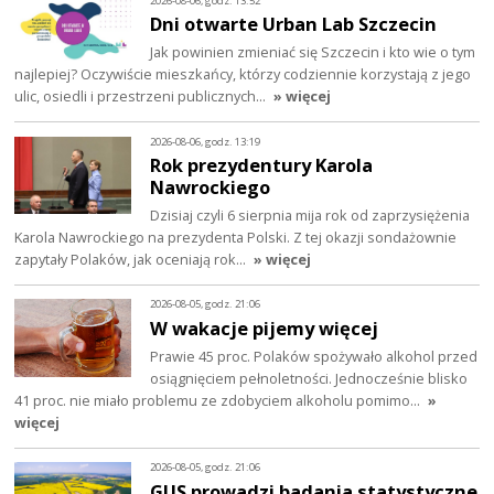
2026-08-06, godz. 13:52
Dni otwarte Urban Lab Szczecin
Jak powinien zmieniać się Szczecin i kto wie o tym
najlepiej? Oczywiście mieszkańcy, którzy codziennie korzystają z jego
ulic, osiedli i przestrzeni publicznych…
» więcej
2026-08-06, godz. 13:19
Rok prezydentury Karola
Nawrockiego
Dzisiaj czyli 6 sierpnia mija rok od zaprzysiężenia
Karola Nawrockiego na prezydenta Polski. Z tej okazji sondażownie
zapytały Polaków, jak oceniają rok…
» więcej
2026-08-05, godz. 21:06
W wakacje pijemy więcej
Prawie 45 proc. Polaków spożywało alkohol przed
osiągnięciem pełnoletności. Jednocześnie blisko
41 proc. nie miało problemu ze zdobyciem alkoholu pomimo…
»
więcej
2026-08-05, godz. 21:06
GUS prowadzi badania statystyczne