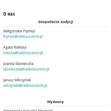
O nas
Gospodarze audycji
Małgorzata Frymus
frymus@radioszczecin.pl
Agata Rokicka
rokicka@radioszczecin.pl
Joanna Skonieczna
skonieczna@radioszczecin.pl
Janusz Wilczyński
wilczynski@radioszczecin.pl
Wydawcy
Małgorzata Gwiazda-Elmerych