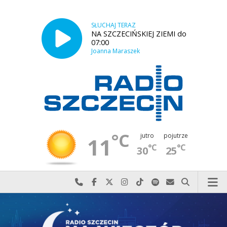
SŁUCHAJ TERAZ
NA SZCZECIŃSKIEJ ZIEMI do
07:00
Joanna Maraszek
°C
jutro
pojutrze
11
°C
°C
30
25
Najlepiej po prostu do nas zadzwoń
Odwiedź nas na Facebook-u
Odwiedź nas na X
Odwiedź nas na Instagram-ie
Odwiedź nas na TikTok-u
Szukaj nas na Spotify
Wyślij do nas w
Szukaj