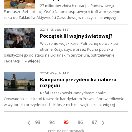
27 milionów złotych dotacji z Państwowego
Funduszu Rehabilitacji Osób Niepełnosprawnych trafi w przyszłym
roku do Zakładów Aktywności Zawodowej w naszym…
» więcej
2024-11-25, godz. 14:21
Początek III wojny światowej?
Włączenie wojsk Korei Północnej do walk po
stronie Rosji, użycie przez Putina pocisku
balistycznego do ataku na ukraińskim terytorium, ostrzeliwanie
Federacji…
» więcej
2024-11-25, godz. 14:21
Kampania prezydencka nabiera
rozpędu
Rafał Trzaskowski kandydatem Koalicji
Obywatelskiej, a Karol Nawrocki kandydatem Prawa i Sprawiedliwości
w wyborach prezydenckich. Który z nich ma większe…
» więcej
93
94
95
96
97
6659 na 666 stronach