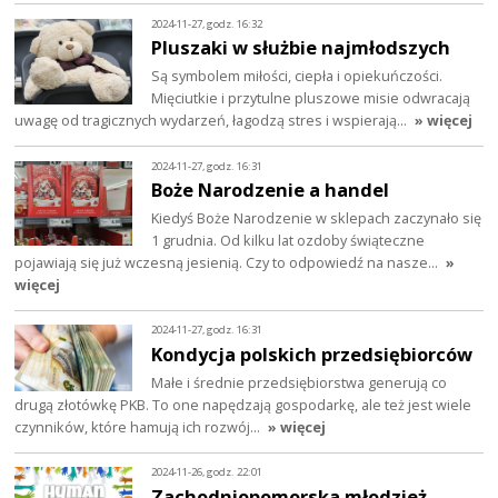
2024-11-27, godz. 16:32
Pluszaki w służbie najmłodszych
Są symbolem miłości, ciepła i opiekuńczości.
Mięciutkie i przytulne pluszowe misie odwracają
uwagę od tragicznych wydarzeń, łagodzą stres i wspierają…
» więcej
2024-11-27, godz. 16:31
Boże Narodzenie a handel
Kiedyś Boże Narodzenie w sklepach zaczynało się
1 grudnia. Od kilku lat ozdoby świąteczne
pojawiają się już wczesną jesienią. Czy to odpowiedź na nasze…
»
więcej
2024-11-27, godz. 16:31
Kondycja polskich przedsiębiorców
Małe i średnie przedsiębiorstwa generują co
drugą złotówkę PKB. To one napędzają gospodarkę, ale też jest wiele
czynników, które hamują ich rozwój…
» więcej
2024-11-26, godz. 22:01
Zachodniopomorska młodzież