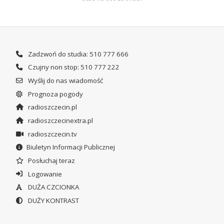
Zadzwoń do studia: 510 777 666
Czujny non stop: 510 777 222
Wyślij do nas wiadomość
Prognoza pogody
radioszczecin.pl
radioszczecinextra.pl
radioszczecin.tv
Biuletyn Informacji Publicznej
Posłuchaj teraz
Logowanie
DUŻA CZCIONKA
DUŻY KONTRAST