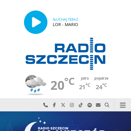
SŁUCHAJ TERAZ
LOR - MARIO
°C
jutro
pojutrze
20
°C
°C
21
24
Najlepiej po prostu do nas zadzwoń
Odwiedź nas na Facebook-u
Odwiedź nas na X
Odwiedź nas na Instagram-ie
Odwiedź nas na TikTok-u
Szukaj nas na Spotify
Wyślij do nas w
Szukaj