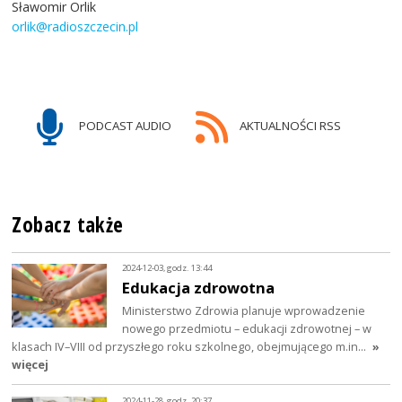
Sławomir Orlik
orlik@radioszczecin.pl
PODCAST AUDIO
AKTUALNOŚCI RSS
Zobacz także
2024-12-03, godz. 13:44
Edukacja zdrowotna
Ministerstwo Zdrowia planuje wprowadzenie
nowego przedmiotu – edukacji zdrowotnej – w
klasach IV–VIII od przyszłego roku szkolnego, obejmującego m.in…
»
więcej
2024-11-28, godz. 20:37