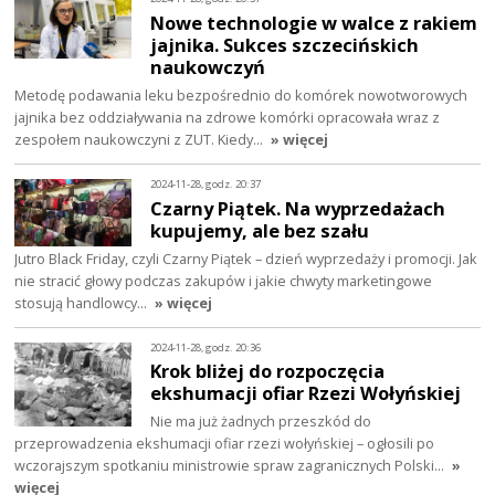
Nowe technologie w walce z rakiem
jajnika. Sukces szczecińskich
naukowczyń
Metodę podawania leku bezpośrednio do komórek nowotworowych
jajnika bez oddziaływania na zdrowe komórki opracowała wraz z
zespołem naukowczyni z ZUT. Kiedy…
» więcej
2024-11-28, godz. 20:37
Czarny Piątek. Na wyprzedażach
kupujemy, ale bez szału
Jutro Black Friday, czyli Czarny Piątek – dzień wyprzedaży i promocji. Jak
nie stracić głowy podczas zakupów i jakie chwyty marketingowe
stosują handlowcy…
» więcej
2024-11-28, godz. 20:36
Krok bliżej do rozpoczęcia
ekshumacji ofiar Rzezi Wołyńskiej
Nie ma już żadnych przeszkód do
przeprowadzenia ekshumacji ofiar rzezi wołyńskiej – ogłosili po
wczorajszym spotkaniu ministrowie spraw zagranicznych Polski…
»
więcej