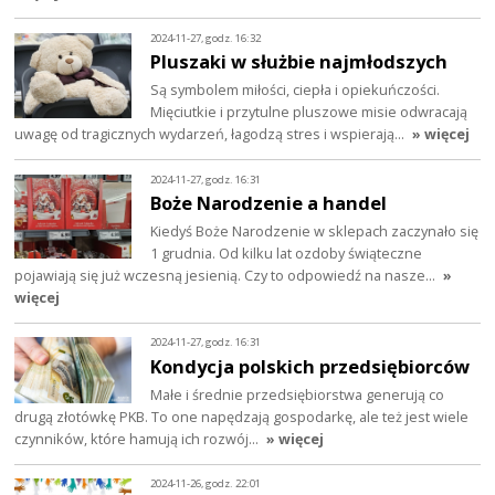
2024-11-27, godz. 16:32
Pluszaki w służbie najmłodszych
Są symbolem miłości, ciepła i opiekuńczości.
Mięciutkie i przytulne pluszowe misie odwracają
uwagę od tragicznych wydarzeń, łagodzą stres i wspierają…
» więcej
2024-11-27, godz. 16:31
Boże Narodzenie a handel
Kiedyś Boże Narodzenie w sklepach zaczynało się
1 grudnia. Od kilku lat ozdoby świąteczne
pojawiają się już wczesną jesienią. Czy to odpowiedź na nasze…
»
więcej
2024-11-27, godz. 16:31
Kondycja polskich przedsiębiorców
Małe i średnie przedsiębiorstwa generują co
drugą złotówkę PKB. To one napędzają gospodarkę, ale też jest wiele
czynników, które hamują ich rozwój…
» więcej
2024-11-26, godz. 22:01