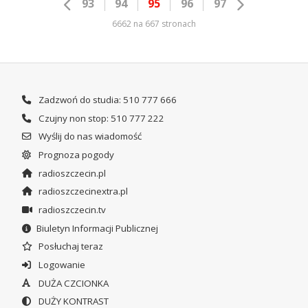
93
94
95
96
97
6662 na 667 stronach
Zadzwoń do studia: 510 777 666
Czujny non stop: 510 777 222
Wyślij do nas wiadomość
Prognoza pogody
radioszczecin.pl
radioszczecinextra.pl
radioszczecin.tv
Biuletyn Informacji Publicznej
Posłuchaj teraz
Logowanie
DUŻA CZCIONKA
DUŻY KONTRAST