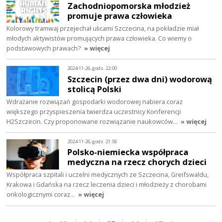
Zachodniopomorska młodzież
promuje prawa człowieka
Kolorowy tramwaj przejechał ulicami Szczecina, na pokładzie miał
młodych aktywistów promujących prawa człowieka. Co wiemy o
podstawowych prawach?
» więcej
2024-11-26, godz. 22:00
Szczecin (przez dwa dni) wodorową
stolicą Polski
Wdrażanie rozwiązań gospodarki wodorowej nabiera coraz
większego przyspieszenia twierdza uczestnicy Konferencji
H2Szczecin. Czy proponowane rozwiązanie naukowców…
» więcej
2024-11-26, godz. 21:58
Polsko-niemiecka współpraca
medyczna na rzecz chorych dzieci
Współpraca szpitali i uczelni medycznych ze Szczecina, Greifswaldu,
Krakowa i Gdańska na rzecz leczenia dzieci i młodzieży z chorobami
onkologicznymi coraz…
» więcej