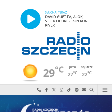
SŁUCHAJ TERAZ
DAVID GUETTA, ALOK,
STICK FIGURE - RUN RUN
RIVER
°C
jutro
pojutrze
29
°C
°C
27
22
Najlepiej po prostu do nas zadzwoń
Odwiedź nas na Facebook-u
Odwiedź nas na X
Odwiedź nas na Instagram-ie
Odwiedź nas na TikTok-u
Szukaj nas na Spotify
Wyślij do nas w
Szukaj