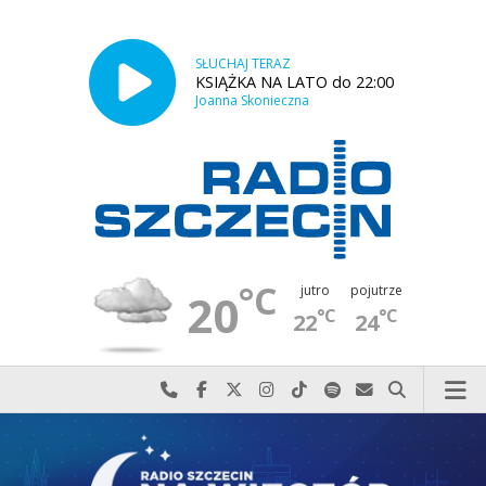
SŁUCHAJ TERAZ
KSIĄŻKA NA LATO do 22:00
Joanna Skonieczna
°C
jutro
pojutrze
20
°C
°C
22
24
Najlepiej po prostu do nas zadzwoń
Odwiedź nas na Facebook-u
Odwiedź nas na X
Odwiedź nas na Instagram-ie
Odwiedź nas na TikTok-u
Szukaj nas na Spotify
Wyślij do nas w
Szukaj