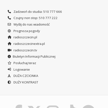
Zadzwoń do studia: 510 777 666
Czujny non stop: 510 777 222
Wyślij do nas wiadomość
Prognoza pogody
radioszczecin.pl
radioszczecinextra.pl
radioszczecin.tv
Biuletyn Informacji Publicznej
Posłuchaj teraz
Logowanie
DUŻA CZCIONKA
DUŻY KONTRAST