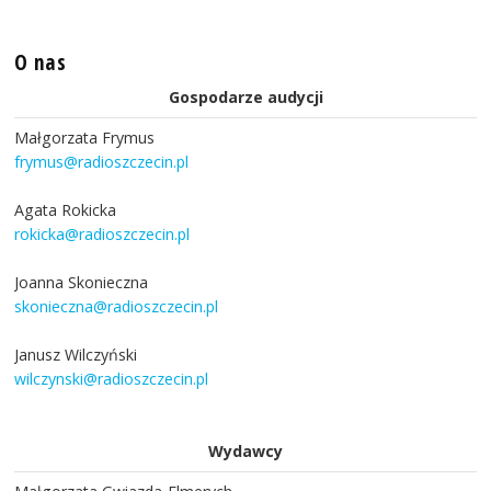
O nas
Gospodarze audycji
Małgorzata Frymus
frymus@radioszczecin.pl
Agata Rokicka
rokicka@radioszczecin.pl
Joanna Skonieczna
skonieczna@radioszczecin.pl
Janusz Wilczyński
wilczynski@radioszczecin.pl
Wydawcy