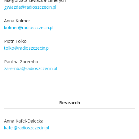
Małgorzata Gwiazda-Elmerych
gwiazda@radioszczecin.pl
Anna Kolmer
kolmer@radioszczecin.pl
Piotr Tolko
tolko@radioszczecin.pl
Paulina Zaremba
zaremba@radioszczecin.pl
Research
Anna Kafel-Dalecka
kafel@radioszczecin.pl