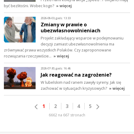
być bezlitośni. Wobec kogo?
» więcej
2026-08-03, godz. 13:33
Zmiany w prawie o
ubezwłasnowolnieniach
Projekt zakładający wsparcie w podejmowaniu
decyzji zamiast ubezwłasnowolnienia ma
zrównywać prawa wszystkich Polaków. Czy zaproponowane
rozwiązania rzeczywiście…
» więcej
2026-07-30, godz. 16:46
Jak reagować na zagrożenie?
W lubelskim nad ranem zawyły syreny. Jak się
zachować w sytuacjach kryzysowych?
» więcej
1
2
3
4
5
6662 na 667 stronach