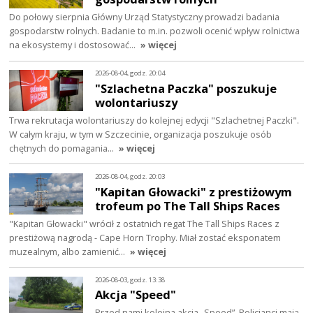
Do połowy sierpnia Główny Urząd Statystyczny prowadzi badania
gospodarstw rolnych. Badanie to m.in. pozwoli ocenić wpływ rolnictwa
na ekosystemy i dostosować…
» więcej
2026-08-04, godz. 20:04
"Szlachetna Paczka" poszukuje
wolontariuszy
Trwa rekrutacja wolontariuszy do kolejnej edycji "Szlachetnej Paczki".
W całym kraju, w tym w Szczecinie, organizacja poszukuje osób
chętnych do pomagania…
» więcej
2026-08-04, godz. 20:03
"Kapitan Głowacki" z prestiżowym
trofeum po The Tall Ships Races
"Kapitan Głowacki" wrócił z ostatnich regat The Tall Ships Races z
prestiżową nagrodą - Cape Horn Trophy. Miał zostać eksponatem
muzealnym, albo zamienić…
» więcej
2026-08-03, godz. 13:38
Akcja "Speed"
Przed nami kolejna akcja „Speed”. Policjanci mają