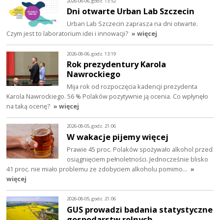
2026-08-06, godz. 13:52
Dni otwarte Urban Lab Szczecin
Urban Lab Szczecin zaprasza na dni otwarte.
Czym jest to laboratorium idei i innowacji?
» więcej
2026-08-06, godz. 13:19
Rok prezydentury Karola
Nawrockiego
Mija rok od rozpoczęcia kadencji prezydenta
Karola Nawrockiego. 56 % Polaków pozytywnie ją ocenia. Co wpłynęło
na taką ocenę?
» więcej
2026-08-05, godz. 21:06
W wakacje pijemy więcej
Prawie 45 proc. Polaków spożywało alkohol przed
osiągnięciem pełnoletności. Jednocześnie blisko
41 proc. nie miało problemu ze zdobyciem alkoholu pomimo…
»
więcej
2026-08-05, godz. 21:06
GUS prowadzi badania statystyczne
gospodarstw rolnych