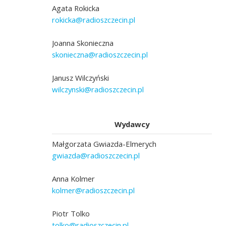
Agata Rokicka
rokicka@radioszczecin.pl
Joanna Skonieczna
skonieczna@radioszczecin.pl
Janusz Wilczyński
wilczynski@radioszczecin.pl
Wydawcy
Małgorzata Gwiazda-Elmerych
gwiazda@radioszczecin.pl
Anna Kolmer
kolmer@radioszczecin.pl
Piotr Tolko
tolko@radioszczecin.pl