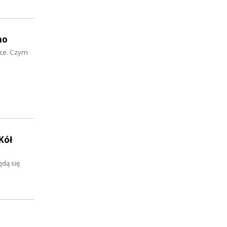
no
sce. Czym
Kół
ędą się