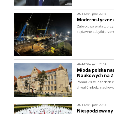
2024-12-04, godz. 20:15
Modernistyczne c
Zabytkowa wiata z przy
są dawne zabytki prze
2024-12-04, godz. 20:14
Młoda polska nau
Naukowych na Z
Ponad 70 studenckich kó
chwalić młodzi naukow
2024-12-04, godz. 20:13
Niespodziewany i