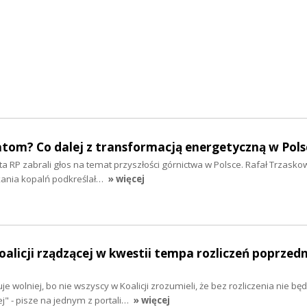
atom? Co dalej z transformacją energetyczną w Pols
 RP zabrali głos na temat przyszłości górnictwa w Polsce. Rafał Trzasko
kania kopalń podkreślał…
» więcej
oalicji rządzącej w kwestii tempa rozliczeń poprzed
je wolniej, bo nie wszyscy w Koalicji zrozumieli, że bez rozliczenia nie będ
" - pisze na jednym z portali…
» więcej