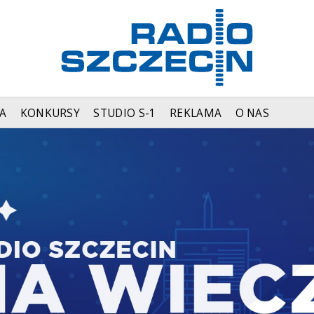
A
KONKURSY
STUDIO S-1
REKLAMA
O NAS