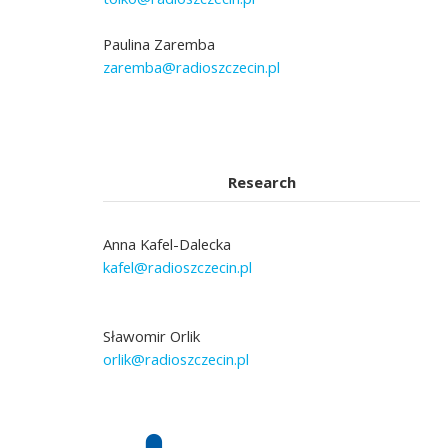
Paulina Zaremba
zaremba@radioszczecin.pl
Research
Anna Kafel-Dalecka
kafel@radioszczecin.pl
Sławomir Orlik
orlik@radioszczecin.pl