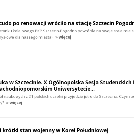
udo po renowacji wróciło na stację Szczecin Pogod
stanku kolejowego PKP Szczecin-Pogodno powróciła na swoje stałe miej
mysłowe dla naszego miasta?
» więcej
ka w Szczecinie. X Ogólnopolska Sesja Studenckich 
achodniopomorskim Uniwersytecie…
ł naukowych z 21 polskich uczelni przyjedzie jutro do Szczecina. Czym b
cy?
» więcej
 krótki stan wojenny w Korei Południowej