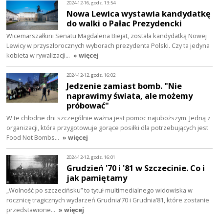
2024-12-16, godz. 13:54
Nowa Lewica wystawia kandydatkę
do walki o Pałac Prezydencki
Wicemarszałkini Senatu Magdalena Biejat, została kandydatką Nowej
Lewicy w przyszłorocznych wyborach prezydenta Polski. Czy ta jedyna
kobieta w rywalizacji…
» więcej
2024-12-12, godz. 16:02
Jedzenie zamiast bomb. "Nie
naprawimy świata, ale możemy
próbować"
W te chłodne dni szczególnie ważna jest pomoc najuboższym. Jedną z
organizacji, która przygotowuje gorące posiłki dla potrzebujących jest
Food Not Bombs…
» więcej
2024-12-12, godz. 16:01
Grudzień '70 i '81 w Szczecinie. Co i
jak pamiętamy
„Wolność po szczecińsku” to tytuł multimedialnego widowiska w
rocznicę tragicznych wydarzeń Grudnia’70 i Grudnia’81, które zostanie
przedstawione…
» więcej