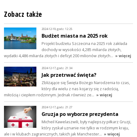
Zobacz także
2024-12-19, godz. 12:25
Budżet miasta na 2025 rok
Projekt budżetu Szczecina na 2025 rok zakłada
dochody w wysokości 4,285 miliarda złotych,
wydatki 4,486 miliarda złotych i deficyt 200 milionów złotych…
» więcej
2024-12-17, godz. 21:34
Jak przetrwać święta?
Zbliżające się Święta Bożego Narodzenia to czas,
który dla wielu z nas kojarzy się z radością,
miłością i ciepłem rodzinnym. Jednak również ze…
» więcej
2024-12-17, godz. 21:27
Gruzja po wyborze prezydenta
Micheil Kawelaszwili, były najlepszy piłkarz Gruzji,
który zyskał uznanie nie tylko w rodzimym kraju,
ale i w klubach zagranicznych, takich jak Manchester…
» więcej