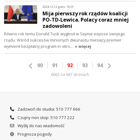
2024-12-12, godz. 16:01
Mija pierwszy rok rządów koalicji
PO-TD-Lewica. Polacy coraz mniej
zadowoleni
Równo rok temu Donald Tusk wygłosił w Sejmie expose swojego
rządu. Wśród sukcesów minionych dwunastu miesięcy premier
wymienił bezpłatny program in vitro…
» więcej
90
91
92
93
94
6662 na 667 stronach
Zadzwoń do studia: 510 777 666
Czujny non stop: 510 777 222
Wyślij do nas wiadomość
Prognoza pogody