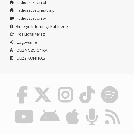
radioszczecin.pl
radioszczecinextra.pl
radioszczecin.tv
Biuletyn Informacji Publicznej
Posłuchaj teraz
Logowanie
DUŻA CZCIONKA
DUŻY KONTRAST