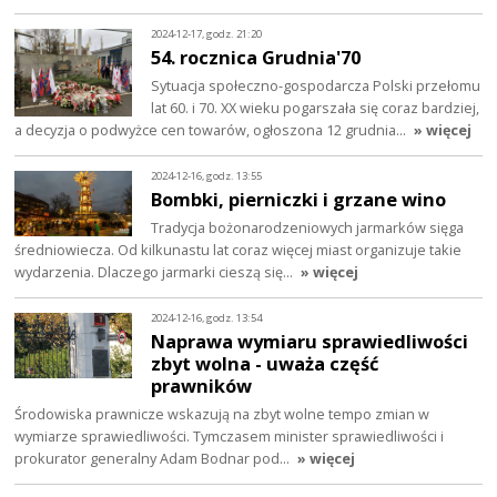
2024-12-17, godz. 21:20
54. rocznica Grudnia'70
Sytuacja społeczno-gospodarcza Polski przełomu
lat 60. i 70. XX wieku pogarszała się coraz bardziej,
a decyzja o podwyżce cen towarów, ogłoszona 12 grudnia…
» więcej
2024-12-16, godz. 13:55
Bombki, pierniczki i grzane wino
Tradycja bożonarodzeniowych jarmarków sięga
średniowiecza. Od kilkunastu lat coraz więcej miast organizuje takie
wydarzenia. Dlaczego jarmarki cieszą się…
» więcej
2024-12-16, godz. 13:54
Naprawa wymiaru sprawiedliwości
zbyt wolna - uważa część
prawników
Środowiska prawnicze wskazują na zbyt wolne tempo zmian w
wymiarze sprawiedliwości. Tymczasem minister sprawiedliwości i
prokurator generalny Adam Bodnar pod…
» więcej