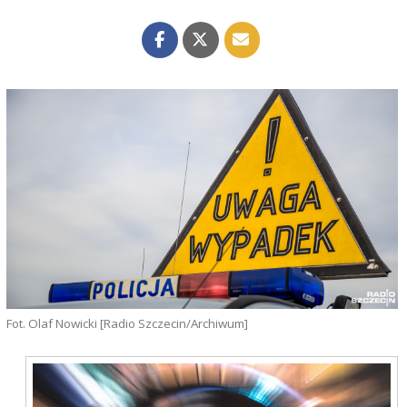
Fot. Olaf Nowicki [Radio Szczecin/Archiwum]