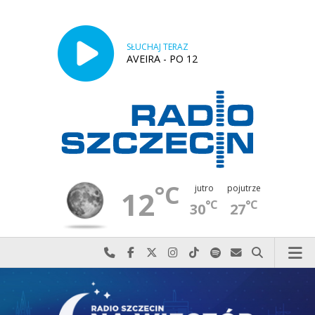
SŁUCHAJ TERAZ
AVEIRA - PO 12
°C
jutro
pojutrze
12
°C
°C
30
27
Najlepiej po prostu do nas zadzwoń
Odwiedź nas na Facebook-u
Odwiedź nas na X
Odwiedź nas na Instagram-ie
Odwiedź nas na TikTok-u
Szukaj nas na Spotify
Wyślij do nas w
Szukaj