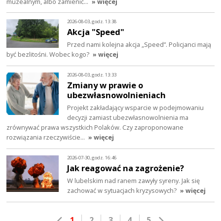
muzealnym, albo zamienić…
» więcej
2026-08-03, godz. 13:38
Akcja "Speed"
Przed nami kolejna akcja „Speed”. Policjanci mają
być bezlitośni. Wobec kogo?
» więcej
2026-08-03, godz. 13:33
Zmiany w prawie o
ubezwłasnowolnieniach
Projekt zakładający wsparcie w podejmowaniu
decyzji zamiast ubezwłasnowolnienia ma
zrównywać prawa wszystkich Polaków. Czy zaproponowane
rozwiązania rzeczywiście…
» więcej
2026-07-30, godz. 16:46
Jak reagować na zagrożenie?
W lubelskim nad ranem zawyły syreny. Jak się
zachować w sytuacjach kryzysowych?
» więcej
1
2
3
4
5