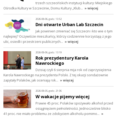
trzech szczecińskich instytucji kultury: Miejskiego
Ośrodka Kultury w Szczecinie, Domu Kultury „Klub…
» więcej
2026-08-06, godz. 13:52
Dni otwarte Urban Lab Szczecin
Jak powinien zmieniać się Szczecin i kto wie o tym
najlepiej? Oczywiście mieszkańcy, którzy codziennie korzystają z jego
ulic, osiedli i przestrzeni publicznych…
» więcej
2026-08-06, godz. 13:19
Rok prezydentury Karola
Nawrockiego
Dzisiaj czyli 6 sierpnia mija rok od zaprzysiężenia
Karola Nawrockiego na prezydenta Polski. Z tej okazji sondażownie
zapytały Polaków, jak oceniają rok…
» więcej
2026-08-05, godz. 21:06
W wakacje pijemy więcej
Prawie 45 proc. Polaków spożywało alkohol przed
osiągnięciem pełnoletności. Jednocześnie blisko
41 proc. nie miało problemu ze zdobyciem alkoholu pomimo…
»