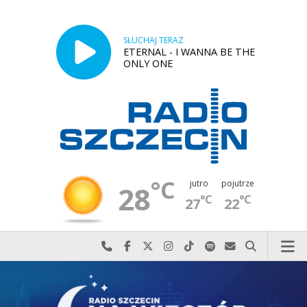
SŁUCHAJ TERAZ
ETERNAL - I WANNA BE THE
ONLY ONE
°C
jutro
pojutrze
28
°C
°C
27
22
Najlepiej po prostu do nas zadzwoń
Odwiedź nas na Facebook-u
Odwiedź nas na X
Odwiedź nas na Instagram-ie
Odwiedź nas na TikTok-u
Szukaj nas na Spotify
Wyślij do nas w
Szukaj