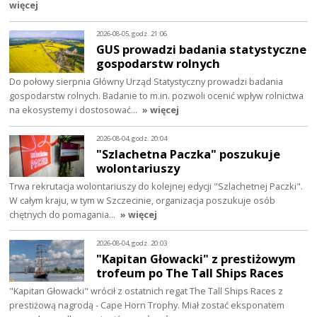
więcej
2026-08-05, godz. 21:06
GUS prowadzi badania statystyczne
gospodarstw rolnych
Do połowy sierpnia Główny Urząd Statystyczny prowadzi badania
gospodarstw rolnych. Badanie to m.in. pozwoli ocenić wpływ rolnictwa
na ekosystemy i dostosować…
» więcej
2026-08-04, godz. 20:04
"Szlachetna Paczka" poszukuje
wolontariuszy
Trwa rekrutacja wolontariuszy do kolejnej edycji "Szlachetnej Paczki".
W całym kraju, w tym w Szczecinie, organizacja poszukuje osób
chętnych do pomagania…
» więcej
2026-08-04, godz. 20:03
"Kapitan Głowacki" z prestiżowym
trofeum po The Tall Ships Races
"Kapitan Głowacki" wrócił z ostatnich regat The Tall Ships Races z
prestiżową nagrodą - Cape Horn Trophy. Miał zostać eksponatem