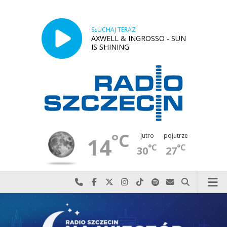
SŁUCHAJ TERAZ
AXWELL & INGROSSO - SUN
IS SHINING
°C
jutro
pojutrze
14
°C
°C
30
27
Najlepiej po prostu do nas zadzwoń
Odwiedź nas na Facebook-u
Odwiedź nas na X
Odwiedź nas na Instagram-ie
Odwiedź nas na TikTok-u
Szukaj nas na Spotify
Wyślij do nas w
Szukaj