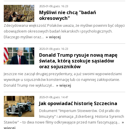
2025-01-09, godz. 16:23
Myśliwi nie chcą "badań
okresowych"
Zdecydowana większość Polaków uważa, że myśliwi powinni być objęci
obowiązkiem okresowych badań lekarskich i psychologicznych.
Dlaczego myśliwi oraz…
» więcej
2025-01-09, godz. 16:23
Donald Trump rysuje nową mapę
świata, którą szokuje sąsiadów
oraz sojuszników
Jeszcze nie zaczął drugiej prezydentury, a już swoimi wypowiedziami
wywołuje u sojuszników konsternację lub co najmniej zakłopotanie.
Donald Trump nie wykluczył…
» więcej
2025-01-08, godz. 14:47
Jak opowiadać historię Szczecina
Dokument "Imperium Stoewerów. Od pralki do
limuzyny" i animacja „Eckerberg. Historia Syrenich
Stawów" – to dwa nowe filmy odkrywające przed nami fascynującą…
»
więcej