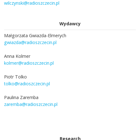
wilczynski@radioszczecin.pl
Wydawcy
Małgorzata Gwiazda-Elmerych
gwiazda@radioszczecin.pl
Anna Kolmer
kolmer@radioszczecin.pl
Piotr Tolko
tolko@radioszczecin.pl
Paulina Zaremba
zaremba@radioszczecin.pl
Research