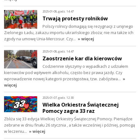
2025-01-08, godz. 14:47
Trwają protesty rolników
Polscy rolnicy domagają się rezygnacji z unijnego
Zielonego Ładu, zakazu importu ukraińskiego zboża; nie ma także ich
zgody na umowę Unia-Mercosur. Czy…
» więcej
2025-01-08, godz. 14:47
Zaostrzenie kar dla kierowców
Codziennie słyszymy o wypadkach z udziałem
kierowców pod wpływem alkoholu, często bez prawa jazdy. Czy
wprowadzenie nowej kategorii przestępstwa, tzw. zabójstwa…
»
więcej
2025-01-07, godz. 12:30
Wielka Orkiestra Świątecznej
Pomocy zagra 33 raz
Zbliża się 33 edycja Wielkiej Orkiestry Świątecznej Pomocy. Pieniądze
zebrane w dniu finału 26 stycznia , a także wcześniej i później, pomogą
w leczeniu…
» więcej