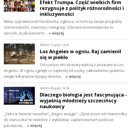
Efekt Trumpa. Część wielkich firm
rezygnuje z polityk różnorodności i
inkluzywności
Meta, czyli właściciel Facebooka, ogłasza, że kończy swoje programy
różnorodności, równości i integracji. Zdaniem komentatorów to
sposób, w jaki koncern…
» więcej
2025-01-13, godz. 14:41
Los Angeles w ogniu. Raj zamienił
się w piekło
Od sześciu dni strażacy walczą z pożarami w Los
Angeles. W ogniu zginęły co najmniej 24 osoby, całkowitemu spaleniu
uległo kilkanaście tysięcy domów…
» więcej
2025-01-09, godz. 16:24
Dlaczego biologia jest fascynująca -
wyjaśnią młodzieży szczecińscy
naukowcy
„Seks w świecie owadów”, „Bagno wciąga” i „Życie jezior od noworodka
do staruszka” to niektóre z wykładów, zaplanowanych podczas
jutrzejszej…
» więcej