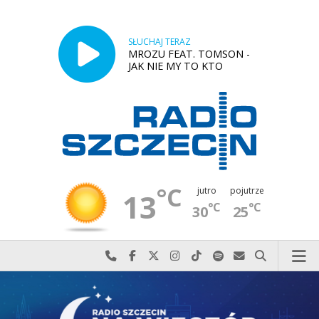
SŁUCHAJ TERAZ
MROZU FEAT. TOMSON -
JAK NIE MY TO KTO
°C
jutro
pojutrze
13
°C
°C
30
25
Najlepiej po prostu do nas zadzwoń
Odwiedź nas na Facebook-u
Odwiedź nas na X
Odwiedź nas na Instagram-ie
Odwiedź nas na TikTok-u
Szukaj nas na Spotify
Wyślij do nas w
Szukaj