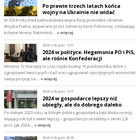
Po prawie trzech latach końca
wojny na Ukrainie nie widać
W 2024 roku trwa pełnoskalowa wojna Rosji przeciwko Ukrainie.
Wojska Putina, wspierane przez żołnierzy Korei Północnej, zdobywają
kolejne tereny. Natomiast…
» więcej
2024-12-30, godz. 13:01
2024 w polityce. Hegemonia PO i PiS,
ale rośnie Konfederacji
Minione 12 miesięcy to czas rządu koalicji 15 października. Które z
ugrupowań tworzących rząd oraz ugrupowań opozycyjnych wzmocniło
swoją pozycję na…
» więcej
2024-12-30, godz. 13:01
2024 w gospodarce lepszy niż
ubiegły, ale do dobrego daleko
Po słabym 2023 roku, w którym polska gospodarka była bliska recesji,
mijający rok był o wiele lepszy – gospodarczo urośliśmy o około 2,8
proc. Jak 2024…
» więcej
2024-12-26, godz. 06:00