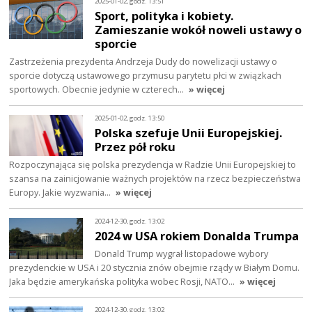
2025-01-02, godz. 13:51
Sport, polityka i kobiety.
Zamieszanie wokół noweli ustawy o
sporcie
Zastrzeżenia prezydenta Andrzeja Dudy do nowelizacji ustawy o
sporcie dotyczą ustawowego przymusu parytetu płci w związkach
sportowych. Obecnie jedynie w czterech…
» więcej
2025-01-02, godz. 13:50
Polska szefuje Unii Europejskiej.
Przez pół roku
Rozpoczynająca się polska prezydencja w Radzie Unii Europejskiej to
szansa na zainicjowanie ważnych projektów na rzecz bezpieczeństwa
Europy. Jakie wyzwania…
» więcej
2024-12-30, godz. 13:02
2024 w USA rokiem Donalda Trumpa
Donald Trump wygrał listopadowe wybory
prezydenckie w USA i 20 stycznia znów obejmie rządy w Białym Domu.
Jaka będzie amerykańska polityka wobec Rosji, NATO…
» więcej
2024-12-30, godz. 13:02