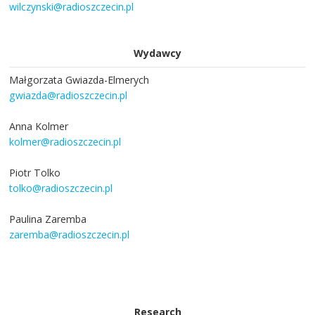
wilczynski@radioszczecin.pl
Wydawcy
Małgorzata Gwiazda-Elmerych
gwiazda@radioszczecin.pl
Anna Kolmer
kolmer@radioszczecin.pl
Piotr Tolko
tolko@radioszczecin.pl
Paulina Zaremba
zaremba@radioszczecin.pl
Research