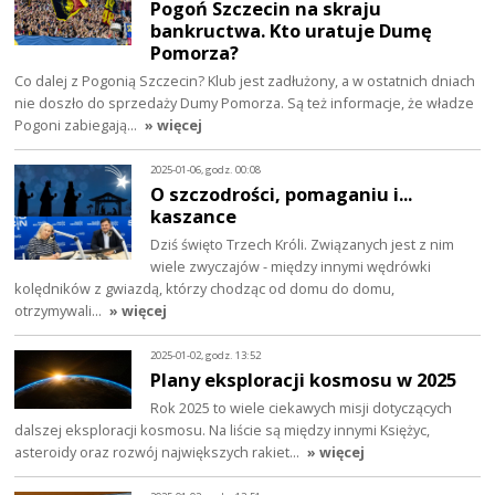
Pogoń Szczecin na skraju
bankructwa. Kto uratuje Dumę
Pomorza?
Co dalej z Pogonią Szczecin? Klub jest zadłużony, a w ostatnich dniach
nie doszło do sprzedaży Dumy Pomorza. Są też informacje, że władze
Pogoni zabiegają…
» więcej
2025-01-06, godz. 00:08
O szczodrości, pomaganiu i...
kaszance
Dziś święto Trzech Króli. Związanych jest z nim
wiele zwyczajów - między innymi wędrówki
kolędników z gwiazdą, którzy chodząc od domu do domu,
otrzymywali…
» więcej
2025-01-02, godz. 13:52
Plany eksploracji kosmosu w 2025
Rok 2025 to wiele ciekawych misji dotyczących
dalszej eksploracji kosmosu. Na liście są między innymi Księżyc,
asteroidy oraz rozwój największych rakiet…
» więcej