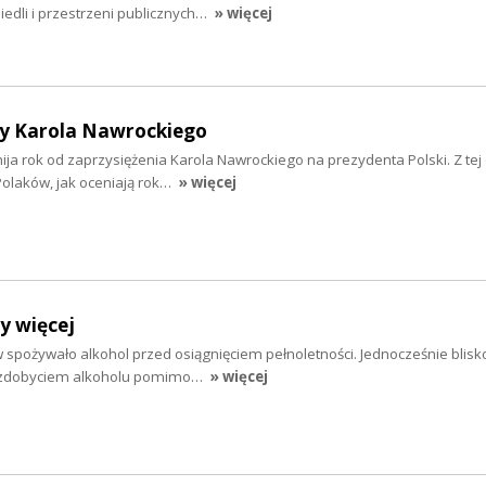
osiedli i przestrzeni publicznych…
» więcej
y Karola Nawrockiego
 mija rok od zaprzysiężenia Karola Nawrockiego na prezydenta Polski. Z tej 
olaków, jak oceniają rok…
» więcej
y więcej
 spożywało alkohol przed osiągnięciem pełnoletności. Jednocześnie blisko
e zdobyciem alkoholu pomimo…
» więcej