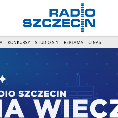
A
KONKURSY
STUDIO S-1
REKLAMA
O NAS