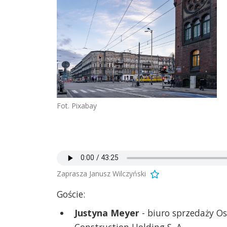
Fot. Pixabay
Zaprasza Janusz Wilczyński
Goście:
Justyna Meyer
- biuro sprzedaży O
Construction Holding S. A