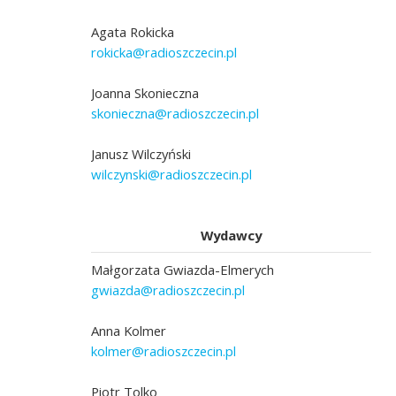
Agata Rokicka
rokicka@radioszczecin.pl
Joanna Skonieczna
skonieczna@radioszczecin.pl
Janusz Wilczyński
wilczynski@radioszczecin.pl
Wydawcy
Małgorzata Gwiazda-Elmerych
gwiazda@radioszczecin.pl
Anna Kolmer
kolmer@radioszczecin.pl
Piotr Tolko