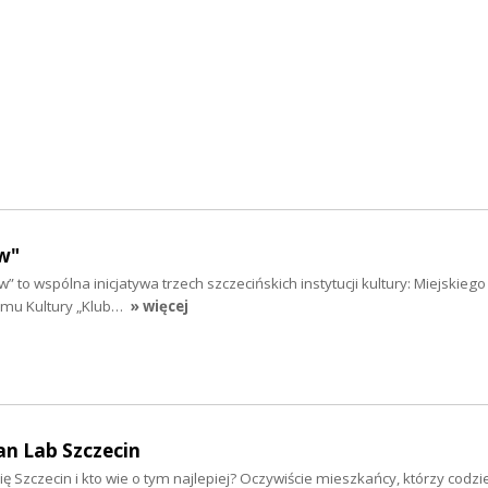
w"
” to wspólna inicjatywa trzech szczecińskich instytucji kultury: Miejskieg
Domu Kultury „Klub…
» więcej
an Lab Szczecin
ię Szczecin i kto wie o tym najlepiej? Oczywiście mieszkańcy, którzy codzi