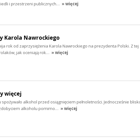
osiedli i przestrzeni publicznych…
» więcej
y Karola Nawrockiego
 mija rok od zaprzysiężenia Karola Nawrockiego na prezydenta Polski. Z tej 
olaków, jak oceniają rok…
» więcej
y więcej
 spożywało alkohol przed osiągnięciem pełnoletności. Jednocześnie blisko
e zdobyciem alkoholu pomimo…
» więcej