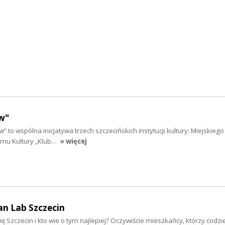
w"
” to wspólna inicjatywa trzech szczecińskich instytucji kultury: Miejskieg
Domu Kultury „Klub…
» więcej
an Lab Szczecin
ię Szczecin i kto wie o tym najlepiej? Oczywiście mieszkańcy, którzy codzi