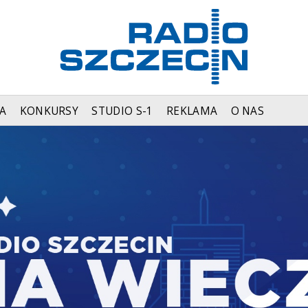
A
KONKURSY
STUDIO S-1
REKLAMA
O NAS