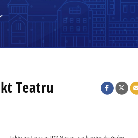
kt Teatru
Jakie jest nasze ID? Nasze, czyli mieszkańców