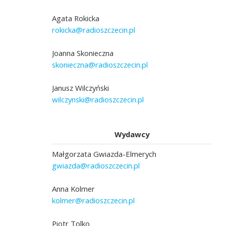
Agata Rokicka
rokicka@radioszczecin.pl
Joanna Skonieczna
skonieczna@radioszczecin.pl
Janusz Wilczyński
wilczynski@radioszczecin.pl
Wydawcy
Małgorzata Gwiazda-Elmerych
gwiazda@radioszczecin.pl
Anna Kolmer
kolmer@radioszczecin.pl
Piotr Tolko