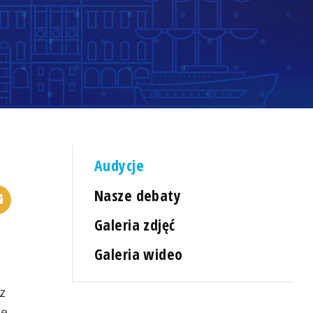
Audycje
Nasze debaty
Galeria zdjęć
Galeria wideo
z
ję