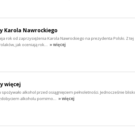
y Karola Nawrockiego
 mija rok od zaprzysiężenia Karola Nawrockiego na prezydenta Polski. Z tej 
olaków, jak oceniają rok…
» więcej
y więcej
 spożywało alkohol przed osiągnięciem pełnoletności. Jednocześnie blisko
e zdobyciem alkoholu pomimo…
» więcej