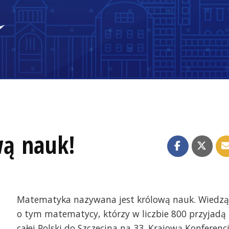
ą nauk!
Matematyka nazywana jest królową nauk. Wiedzą
o tym matematycy, którzy w liczbie 800 przyjadą 
całej Polski do Szczecina na 33. Krajową Konferenc