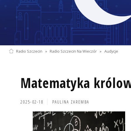
Radio Szczecin
»
Radio Szczecin Na Wieczór
»
Audycje
Matematyka królow
2025-02-18
PAULINA ZAREMBA