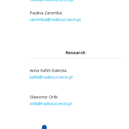
Paulina Zaremba
zaremba@radioszczecin.pl
Research
Anna Kafel-Dalecka
kafel@radioszczecin.pl
Sławomir Orlik
orlik@radioszczecin.pl