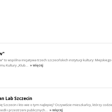
w"
” to wspólna inicjatywa trzech szczecińskich instytucji kultury: Miejskieg
Domu Kultury „Klub…
» więcej
an Lab Szczecin
ię Szczecin i kto wie o tym najlepiej? Oczywiście mieszkańcy, którzy codzi
osiedli i przestrzeni publicznych…
» więcej