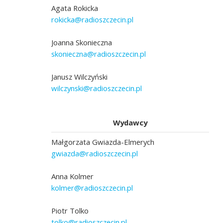
Agata Rokicka
rokicka@radioszczecin.pl
Joanna Skonieczna
skonieczna@radioszczecin.pl
Janusz Wilczyński
wilczynski@radioszczecin.pl
Wydawcy
Małgorzata Gwiazda-Elmerych
gwiazda@radioszczecin.pl
Anna Kolmer
kolmer@radioszczecin.pl
Piotr Tolko
tolko@radioszczecin.pl