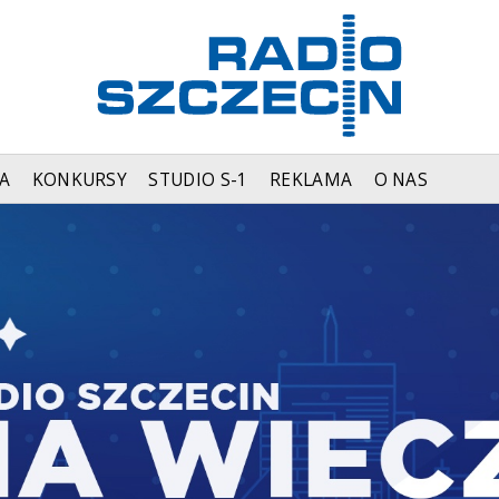
A
KONKURSY
STUDIO S-1
REKLAMA
O NAS