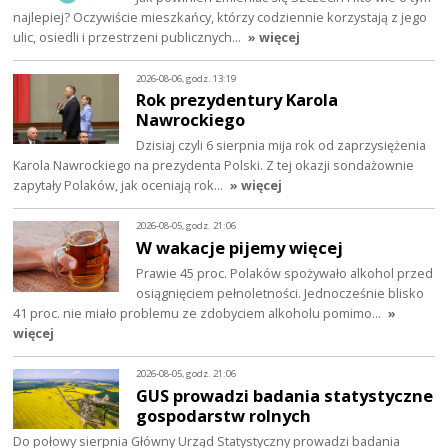
najlepiej? Oczywiście mieszkańcy, którzy codziennie korzystają z jego
ulic, osiedli i przestrzeni publicznych…
» więcej
2026-08-06, godz. 13:19
Rok prezydentury Karola
Nawrockiego
Dzisiaj czyli 6 sierpnia mija rok od zaprzysiężenia
Karola Nawrockiego na prezydenta Polski. Z tej okazji sondażownie
zapytały Polaków, jak oceniają rok…
» więcej
2026-08-05, godz. 21:06
W wakacje pijemy więcej
Prawie 45 proc. Polaków spożywało alkohol przed
osiągnięciem pełnoletności. Jednocześnie blisko
41 proc. nie miało problemu ze zdobyciem alkoholu pomimo…
»
więcej
2026-08-05, godz. 21:06
GUS prowadzi badania statystyczne
gospodarstw rolnych
Do połowy sierpnia Główny Urząd Statystyczny prowadzi badania