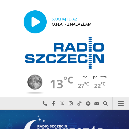
SŁUCHAJ TERAZ
O.N.A. - ZNALAZŁAM
°C
jutro
pojutrze
13
°C
°C
27
22
Najlepiej po prostu do nas zadzwoń
Odwiedź nas na Facebook-u
Odwiedź nas na X
Odwiedź nas na Instagram-ie
Odwiedź nas na TikTok-u
Szukaj nas na Spotify
Wyślij do nas w
Szukaj