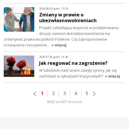
2026-08-03, godz. 13:33
Zmiany w prawie o
ubezwłasnowolnieniach
Projekt zakładający wsparcie w podejmowaniu
decyzji zamiast ubezwłasnowolnienia ma
zrównywać prawa wszystkich Polaków. Czy zaproponowane
rozwiązania rzeczywiście…
» więcej
2026-07-30, godz. 16:46
Jak reagować na zagrożenie?
W lubelskim nad ranem zawyły syreny. Jak się
zachować w sytuacjach kryzysowych?
» więcej
1
2
3
4
5
6662 na 667 stronach