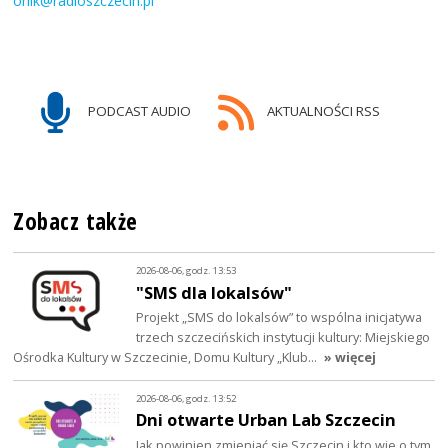
orlik@radioszczecin.pl
PODCAST AUDIO
AKTUALNOŚCI RSS
Zobacz także
2026-08-06, godz. 13:53
"SMS dla lokalsów"
Projekt „SMS do lokalsów” to wspólna inicjatywa
trzech szczecińskich instytucji kultury: Miejskiego
Ośrodka Kultury w Szczecinie, Domu Kultury „Klub…
» więcej
2026-08-06, godz. 13:52
Dni otwarte Urban Lab Szczecin
Jak powinien zmieniać się Szczecin i kto wie o tym