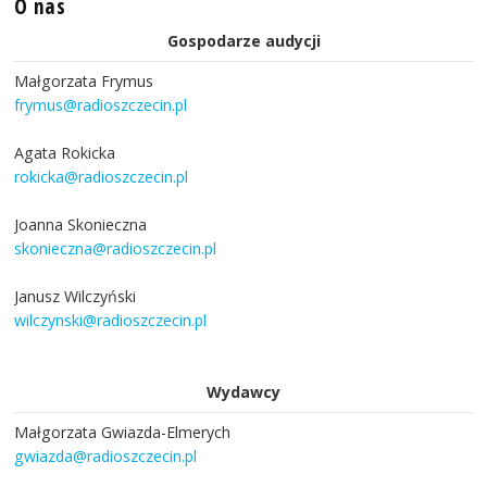
O nas
Gospodarze audycji
Małgorzata Frymus
frymus@radioszczecin.pl
Agata Rokicka
rokicka@radioszczecin.pl
Joanna Skonieczna
skonieczna@radioszczecin.pl
Janusz Wilczyński
wilczynski@radioszczecin.pl
Wydawcy
Małgorzata Gwiazda-Elmerych
gwiazda@radioszczecin.pl