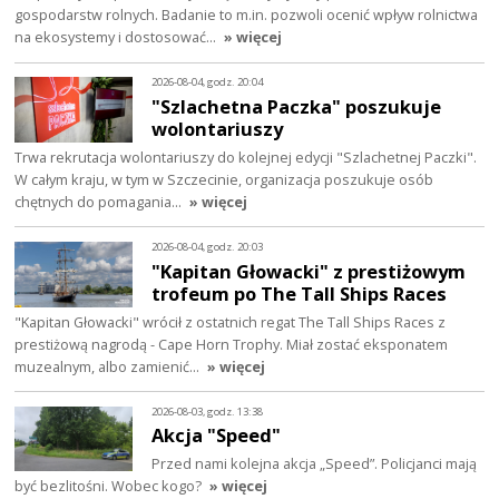
gospodarstw rolnych. Badanie to m.in. pozwoli ocenić wpływ rolnictwa
na ekosystemy i dostosować…
» więcej
2026-08-04, godz. 20:04
"Szlachetna Paczka" poszukuje
wolontariuszy
Trwa rekrutacja wolontariuszy do kolejnej edycji "Szlachetnej Paczki".
W całym kraju, w tym w Szczecinie, organizacja poszukuje osób
chętnych do pomagania…
» więcej
2026-08-04, godz. 20:03
"Kapitan Głowacki" z prestiżowym
trofeum po The Tall Ships Races
"Kapitan Głowacki" wrócił z ostatnich regat The Tall Ships Races z
prestiżową nagrodą - Cape Horn Trophy. Miał zostać eksponatem
muzealnym, albo zamienić…
» więcej
2026-08-03, godz. 13:38
Akcja "Speed"
Przed nami kolejna akcja „Speed”. Policjanci mają
być bezlitośni. Wobec kogo?
» więcej