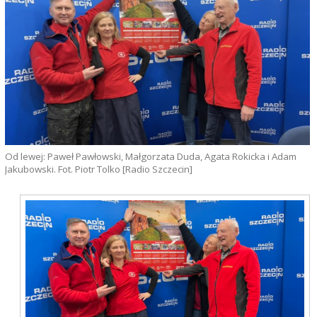
Od lewej: Paweł Pawłowski, Małgorzata Duda, Agata Rokicka i Adam
Jakubowski. Fot. Piotr Tolko [Radio Szczecin]