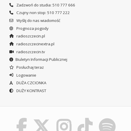
Zadzwoń do studia: 510 777 666
Czujny non stop: 510 777 222
Wyślij do nas wiadomość
Prognoza pogody
radioszczecin.pl
radioszczecinextra.pl
radioszczecin.tv
Biuletyn Informacji Publicznej
Posłuchaj teraz
Logowanie
DUŻA CZCIONKA
DUŻY KONTRAST