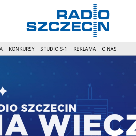
A
KONKURSY
STUDIO S-1
REKLAMA
O NAS