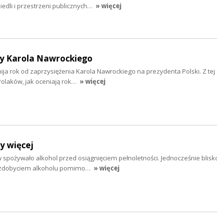
osiedli i przestrzeni publicznych…
» więcej
y Karola Nawrockiego
 mija rok od zaprzysiężenia Karola Nawrockiego na prezydenta Polski. Z tej 
olaków, jak oceniają rok…
» więcej
y więcej
 spożywało alkohol przed osiągnięciem pełnoletności. Jednocześnie blisko
e zdobyciem alkoholu pomimo…
» więcej