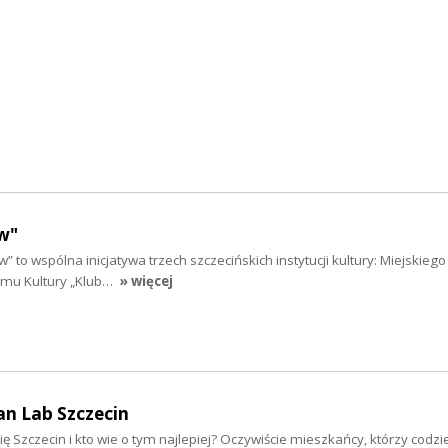
w"
” to wspólna inicjatywa trzech szczecińskich instytucji kultury: Miejskieg
Domu Kultury „Klub…
» więcej
an Lab Szczecin
ię Szczecin i kto wie o tym najlepiej? Oczywiście mieszkańcy, którzy codzi