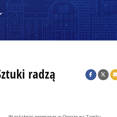
ztuki radzą
W ostatniej premierze w Operze na Zamku