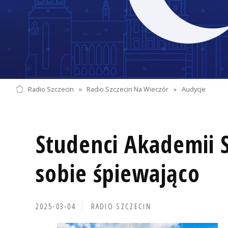
Radio Szczecin
»
Radio Szczecin Na Wieczór
»
Audycje
Studenci Akademii S
sobie śpiewająco
2025-03-04
RADIO SZCZECIN