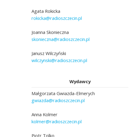
Agata Rokicka
rokicka@radioszczecin.pl
Joanna Skonieczna
skonieczna@radioszczecin.pl
Janusz Wilczyński
wilczynski@radioszczecin.pl
Wydawcy
Małgorzata Gwiazda-Elmerych
gwiazda@radioszczecin.pl
Anna Kolmer
kolmer@radioszczecin.pl
Piotr Tolko